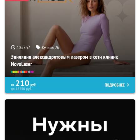
10:28:57
Купили:
26
Эпиляция александритовым лазером в сети клиник
NovoLaser
210
ПОДРОБНЕЕ
от
руб.
до
18250
руб.