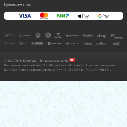
Принимаем к оплате:
2010-2026 © КупиКупон. Все права защищены.
Все права на товарный знак "КупиКупон" и на сайт www.kupikupon.ru принадлежат
OOO «Агентство цифровых решений» ИНН 7705523387, ОГРН 1127747063212