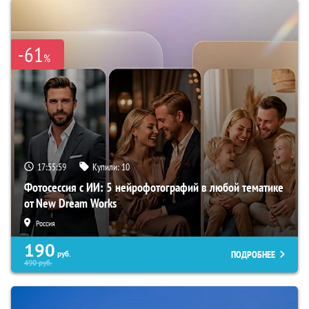
-61
%
17:55:58
Купили:
10
Фотосессия с ИИ: 5 нейрофотографий в любой тематике
от New Dream Works
Россия
190
ПОДРОБНЕЕ
руб.
490
руб.