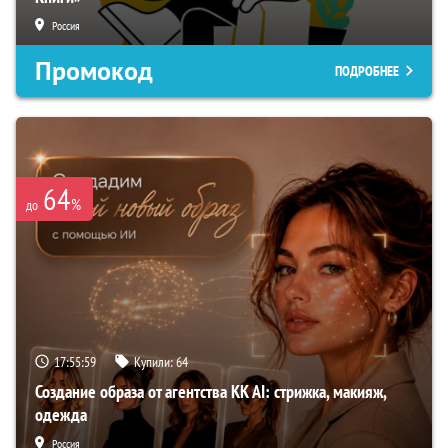
Россия
Промокод
ПОДРОБНЕЕ
64
%
до
17:55:58
Купили:
64
Создание образа от агентства KK AI: стрижка, макияж,
одежда
Россия