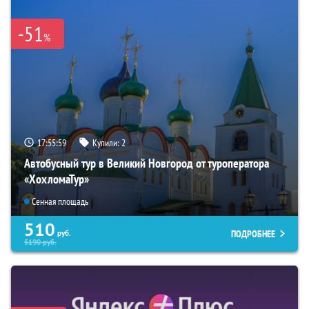
-51
%
17:55:58
Купили:
2
Автобусный тур в Великий Новгород от туроператора
«ХохломаТур»
Сенная площадь
510
ПОДРОБНЕЕ
руб.
5190
руб.