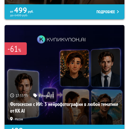
499
ПОДРОБНЕЕ
от
руб.
до
6400
руб.
-61
%
17:55:58
Купили:
81
Фотосессия с ИИ: 3 нейрофотографии в любой тематике
от KK AI
Россия