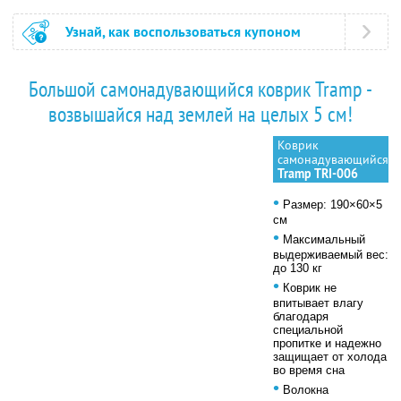
Узнай, как воспользоваться купоном
Большой самонадувающийся коврик Tramp -
возвышайся над землей на целых 5 см!
Коврик
самонадувающийся
Tramp TRI-006
•
Размер: 190×60×5
см
•
Максимальный
выдерживаемый вес:
до 130 кг
•
Коврик не
впитывает влагу
благодаря
специальной
пропитке и надежно
защищает от холода
во время сна
•
Волокна