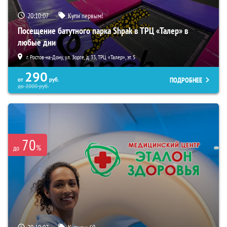
20:10:06
Купи первым!
Посещение батутного парка Shpak в ТРЦ «Талер» в
любые дни
г. Ростов-на-Дону, ул. Зорге, д. 33, ТРЦ «Талер», эт. 5
290
ПОДРОБНЕЕ
от
руб.
до
2000
руб.
70
%
до