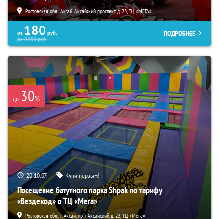
Ростовская обл., Аксай, Аксайский проспект, д. 23, ТЦ «МЕГА»
180
ПОДРОБНЕЕ
от
руб.
до
2250
руб.
30
%
до
20:10:06
Купи первым!
Посещение батутного парка Shpak по тарифу
«Вездеход» в ТЦ «Мега»
Ростовская обл., г. Аксай, пр-т Аксайский, д. 23, ТЦ «Мега»