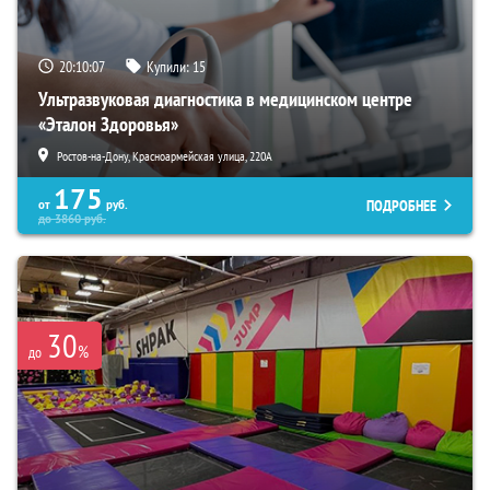
20:10:06
Купили:
15
Ультразвуковая диагностика в медицинском центре
«Эталон Здоровья»
Ростов-на-Дону, Красноармейская улица, 220А
175
ПОДРОБНЕЕ
от
руб.
до
3860
руб.
30
%
до