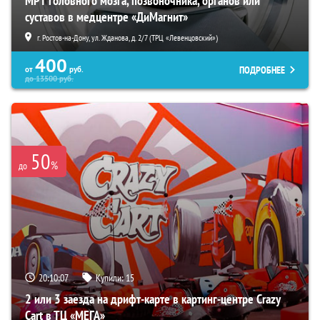
МРТ головного мозга, позвоночника, органов или
суставов в медцентре «ДиМагнит»
г. Ростов-на-Дону, ул. Жданова, д. 2/7 (ТРЦ «Левенцовский»)
400
ПОДРОБНЕЕ
от
руб.
до
13500
руб.
50
%
до
20:10:06
Купили:
15
2 или 3 заезда на дрифт-карте в картинг-центре Crazy
Cart в ТЦ «МЕГА»