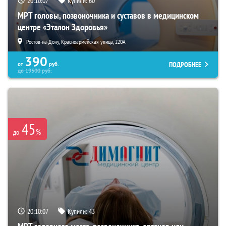
20:10:06
Купили:
60
МРТ головы, позвоночника и суставов в медицинском
центре «Эталон Здоровья»
Ростов-на-Дону, Красноармейская улица, 220А
390
ПОДРОБНЕЕ
от
руб.
до
19500
руб.
45
%
до
20:10:06
Купили:
43