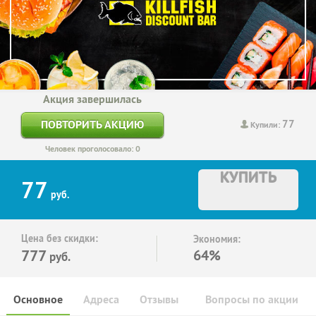
Акция завершилась
77
ПОВТОРИТЬ АКЦИЮ
Купили:
Человек проголосовало: 0
КУПИТЬ
77
руб.
Цена без скидки:
Экономия:
777
64%
руб.
Основное
Адреса
Отзывы
Вопросы по акции