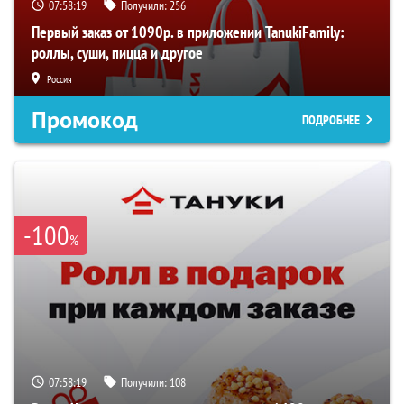
07:58:18
Получили:
256
Первый заказ от 1090р. в приложении TanukiFamily:
роллы, суши, пицца и другое
Россия
Промокод
ПОДРОБНЕЕ
-100
%
07:58:18
Получили:
108