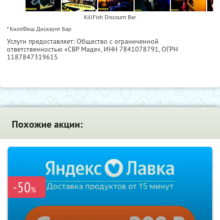
KillFish Discount Bar
* КиллФиш Дискаунт Бар
Услуги предоставляет: Общество с ограниченной
ответственностью «СВР Маде»,
ИНН 7841078791
, ОГРН
1187847319615
Похожие акции:
-50
%