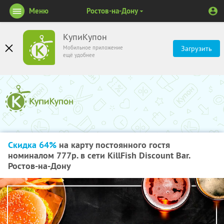
Меню
Ростов-на-Дону
КупиКупон
Мобильное приложение
Загрузить
ещё удобнее
Скидка 64%
на карту постоянного гостя
номиналом 777р. в сети KillFish Discount Bar.
Ростов-на-Дону