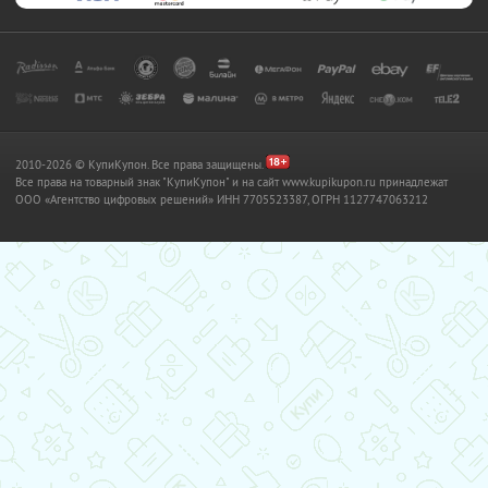
2010-2026 © КупиКупон. Все права защищены.
Все права на товарный знак "КупиКупон" и на сайт www.kupikupon.ru принадлежат
OOO «Агентство цифровых решений» ИНН 7705523387, ОГРН 1127747063212