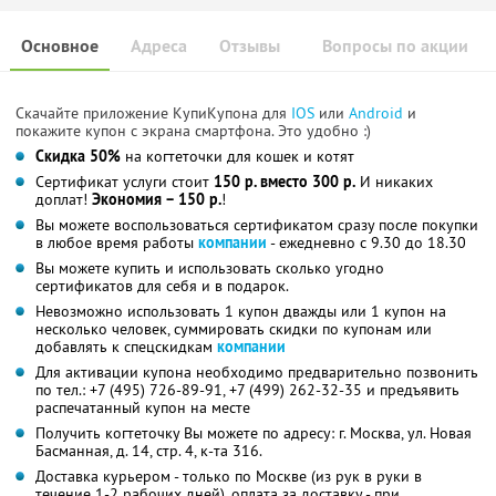
Основное
Адреса
Отзывы
Вопросы по акции
Скачайте приложение КупиКупона для
IOS
или
Android
и
покажите купон с экрана смартфона. Это удобно :)
Скидка 50%
на когтеточки для кошек и котят
Сертификат услуги стоит
150 р. вместо 300 р.
И никаких
доплат!
Экономия – 150 р.
!
Вы можете воспользоваться сертификатом сразу после покупки
в любое время работы
компании
- ежедневно с 9.30 до 18.30
Вы можете купить и использовать сколько угодно
сертификатов для себя и в подарок.
Невозможно использовать 1 купон дважды или 1 купон на
несколько человек, суммировать скидки по купонам или
добавлять к спецскидкам
компании
Для активации купона необходимо предварительно позвонить
по тел.: +7 (495) 726-89-91, +7 (499) 262-32-35 и предъявить
распечатанный купон на месте
Получить когтеточку Вы можете по адресу: г. Москва, ул. Новая
Басманная, д. 14, стр. 4, к-та 316.
Доставка курьером - только по Москве (из рук в руки в
течение 1-2 рабочих дней), оплата за доставку - при