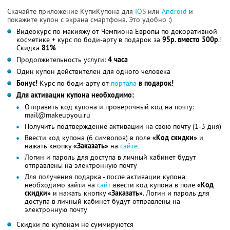
Скачайте приложение КупиКупона для
IOS
или
Android
и
покажите купон с экрана смартфона. Это удобно :)
Видеокурс по макияжу от Чемпиона Европы по декоративной
косметике + курс по боди-арту в подарок за
95р. вместо 500р
.!
Скидка
81%
Продолжительность услуги:
4 часа
Один купон действителен для одного человека
Бонус!
Курс по боди-арту от
портала
в подарок!
Для активации купона необходимо:
Отправить код купона и проверочный код на почту:
mail@makeupyou.ru
Получить подтверждение активации на свою почту (1-3 дня)
Ввести код купона (6 символов) в поле
«Код скидки»
и
нажать кнопку
«Заказать»
на
сайте
Логин и пароль для доступа в личный кабинет будут
отправлены на электронную почту
Для получения подарка - после активации купона
необходимо зайти на
сайт
ввести код купона в поле
«Код
скидки»
и нажать кнопку
«Заказать»
. Логин и пароль для
доступа в личный кабинет будут отправлены на
электронную почту
Скидки по купонам не суммируются