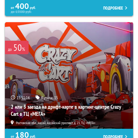
400
ПОДРОБНЕЕ
от
руб.
до
13500
руб.
50
%
до
15:51:13
Купили:
15
2 или 3 заезда на дрифт-карте в картинг-центре Crazy
Cart в ТЦ «МЕГА»
Ростовская обл., Аксай, Аксайский проспект, д. 23, ТЦ «МЕГА»
180
ПОДРОБНЕЕ
от
руб.