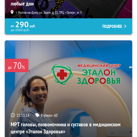
любые дни
г. Ростов-на-Дону, ул. Зорге, д. 33, ТРЦ «Талер», эт. 5
290
ПОДРОБНЕЕ
от
руб.
до
2000
руб.
70
%
до
15:51:13
Купили:
60
МРТ головы, позвоночника и суставов в медицинском
центре «Эталон Здоровья»