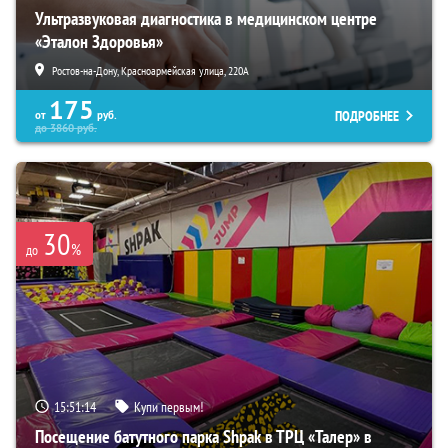
Ультразвуковая диагностика в медицинском центре
«Эталон Здоровья»
Ростов-на-Дону, Красноармейская улица, 220А
175
ПОДРОБНЕЕ
от
руб.
до
3860
руб.
30
%
до
15:51:13
Купи первым!
Посещение батутного парка Shpak в ТРЦ «Талер» в