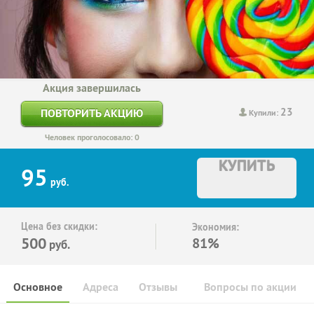
Акция завершилась
23
ПОВТОРИТЬ АКЦИЮ
Купили:
Человек проголосовало: 0
КУПИТЬ
95
руб.
Цена без скидки:
Экономия:
500
81%
руб.
Основное
Адреса
Отзывы
Вопросы по акции