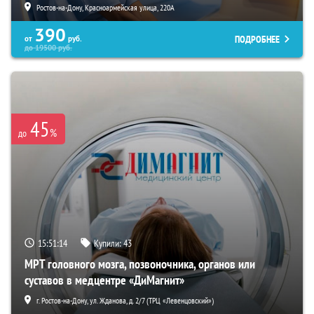
Ростов-на-Дону, Красноармейская улица, 220А
390
ПОДРОБНЕЕ
от
руб.
до
19500
руб.
45
%
до
15:51:13
Купили:
43
МРТ головного мозга, позвоночника, органов или
суставов в медцентре «ДиМагнит»
г. Ростов-на-Дону, ул. Жданова, д. 2/7 (ТРЦ «Левенцовский»)