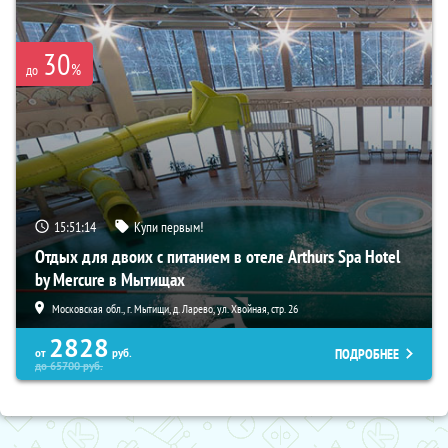
30
%
до
15:51:13
Купи первым!
Отдых для двоих с питанием в отеле Arthurs Spa Hotel
by Mercure в Мытищах
Московская обл., г. Мытищи, д. Ларево, ул. Хвойная, стр. 26
2828
ПОДРОБНЕЕ
от
руб.
до
65700
руб.