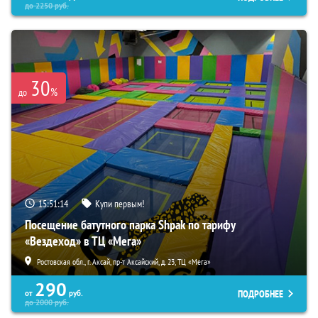
до
2250
руб.
30
%
до
15:51:13
Купи первым!
Посещение батутного парка Shpak по тарифу
«Вездеход» в ТЦ «Мега»
Ростовская обл., г. Аксай, пр-т Аксайский, д. 23, ТЦ «Мега»
290
ПОДРОБНЕЕ
от
руб.
до
2000
руб.