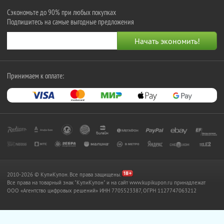
Сэкономьте до 90% при любых покупках
Подпишитесь на самые выгодные предложения
Принимаем к оплате:
2010-2026 © КупиКупон. Все права защищены.
Все права на товарный знак "КупиКупон" и на сайт www.kupikupon.ru принадлежат
OOO «Агентство цифровых решений» ИНН 7705523387, ОГРН 1127747063212