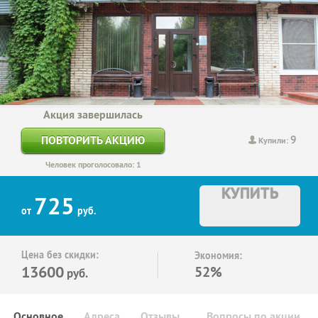
Акция завершилась
9
ПОВТОРИТЬ АКЦИЮ
Купили:
Человек проголосовало: 1
КУПИТЬ
725
от
руб.
Цена без скидки:
Экономия:
13600
52%
руб.
Основное
Адреса
Отзывы
Вопросы по акции