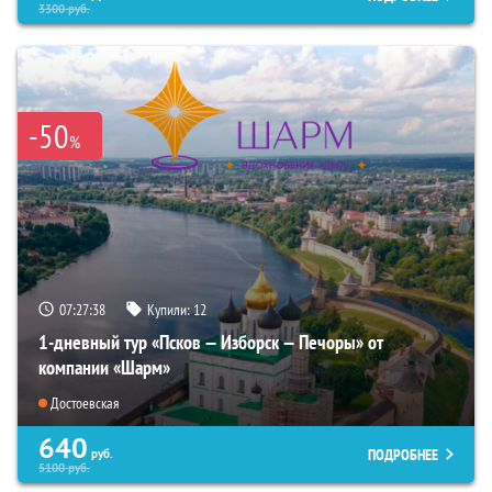
3300
руб.
-50
%
07:27:37
Купили:
12
1-дневный тур «Псков — Изборск — Печоры» от
компании «Шарм»
Достоевская
640
ПОДРОБНЕЕ
руб.
5100
руб.