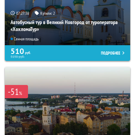
07:27:37
Купили:
2
Автобусный тур в Великий Новгород от туроператора
«ХохломаТур»
Сенная площадь
510
ПОДРОБНЕЕ
руб.
5190
руб.
-51
%