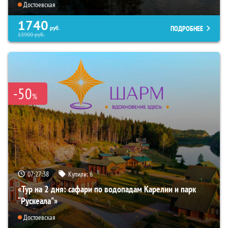
Достоевская
1740
ПОДРОБНЕЕ
руб.
13900
руб.
-50
%
07:27:37
Купили:
6
«Тур на 2 дня: сафари по водопадам Карелии и парк
“Рускеала"»
Достоевская