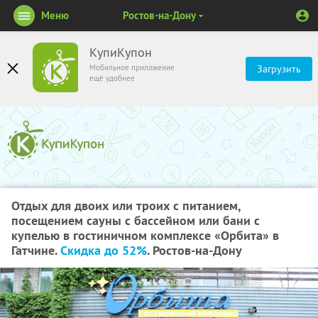
Меню
Ростов-на-Дону
КупиКупон
Мобильное приложение
Загрузить
ещё удобнее
Отдых для двоих или троих с питанием,
посещением сауны с бассейном или бани с
купелью в гостиничном комплексе «Орбита» в
Гатчине.
Скидка до 52%
. Ростов-на-Дону