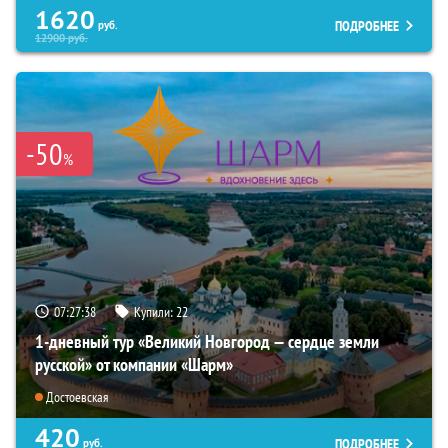
1620
ПОДРОБНЕЕ
руб.
12900
руб.
-50
%
07:27:37
Купили:
22
1-дневный тур «Великий Новгород — сердце земли
русской» от компании «Шарм»
Достоевская
420
ПОДРОБНЕЕ
руб.