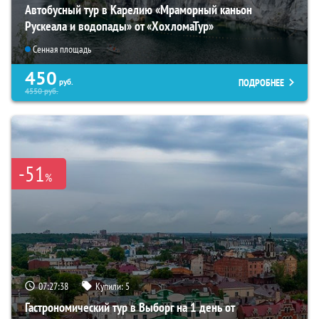
Автобусный тур в Карелию «Мраморный каньон
Рускеала и водопады» от «ХохломаТур»
Сенная площадь
450
ПОДРОБНЕЕ
руб.
4550
руб.
-51
%
07:27:37
Купили:
5
Гастрономический тур в Выборг на 1 день от