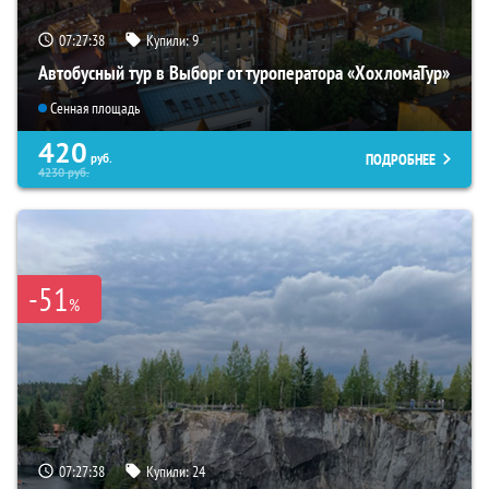
07:27:37
Купили:
9
Автобусный тур в Выборг от туроператора «ХохломаТур»
Сенная площадь
420
ПОДРОБНЕЕ
руб.
4230
руб.
-51
%
07:27:37
Купили:
24