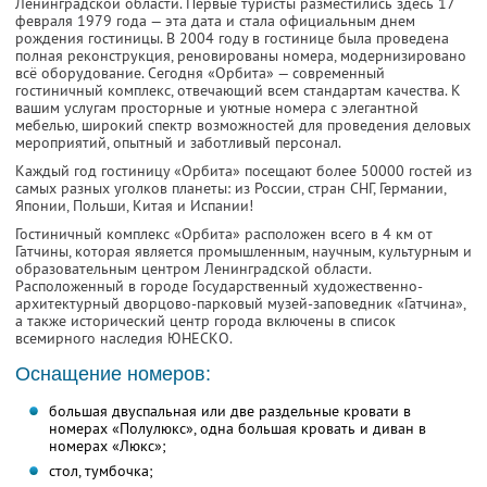
Ленинградской области. Первые туристы разместились здесь 17
февраля 1979 года — эта дата и стала официальным днем
рождения гостиницы. В 2004 году в гостинице была проведена
полная реконструкция, реновированы номера, модернизировано
всё оборудование. Сегодня «Орбита» — современный
гостиничный комплекс, отвечающий всем стандартам качества. К
вашим услугам просторные и уютные номера с элегантной
мебелью, широкий спектр возможностей для проведения деловых
мероприятий, опытный и заботливый персонал.
Каждый год гостиницу «Орбита» посещают более 50000 гостей из
самых разных уголков планеты: из России, стран СНГ, Германии,
Японии, Польши, Китая и Испании!
Гостиничный комплекс «Орбита» расположен всего в 4 км от
Гатчины, которая является промышленным, научным, культурным и
образовательным центром Ленинградской области.
Расположенный в городе Государственный художественно-
архитектурный дворцово-парковый музей-заповедник «Гатчина»,
а также исторический центр города включены в список
всемирного наследия ЮНЕСКО.
Оснащение номеров:
большая двуспальная или две раздельные кровати в
номерах «Полулюкс», одна большая кровать и диван в
номерах «Люкс»;
стол, тумбочка;