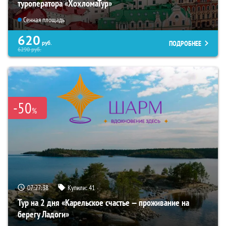
туроператора «ХохломаТур»
Сенная площадь
620
ПОДРОБНЕЕ
руб.
6290
руб.
-50
%
07:27:37
Купили:
41
Тур на 2 дня «Карельское счастье — проживание на
берегу Ладоги»