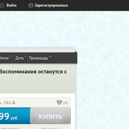
Войти
Зарегистрироваться
17
9
49
Отели
Дети
Промокоды
Воспоминания останутся с
386
(0)
и:
99
КУПИТЬ
руб.
 без скидки: