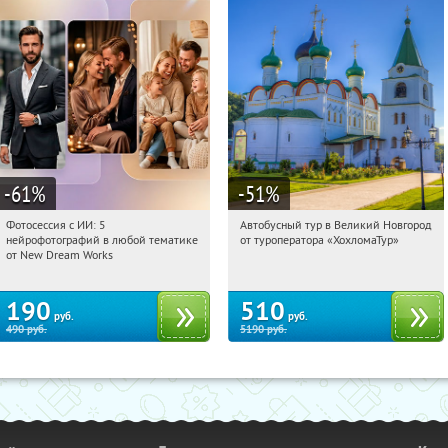
-61
%
-51
%
Фотосессия с ИИ: 5
Автобусный тур в Великий Новгород
05:58:52
Купили:
9
05:58:52
Купили:
2
нейрофотографий в любой тематике
от туроператора «ХохломаТур»
Сенная площадь
Россия
от New Dream Works
190
510
руб.
руб.
490
руб.
5190
руб.