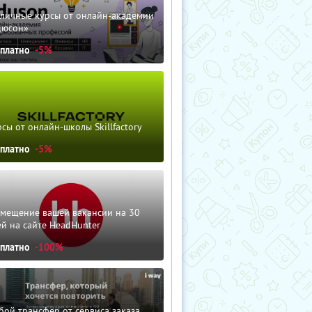
зличные курсы от онлайн-академии
дюсон»
сплатно
-5%
сы от онлайн-школы Skillfactory
сплатно
-5%
змещение вашей вакансии на 30
й на сайте HeadHunter
сплатно
-100%
ой трансфер от сервиса заказа