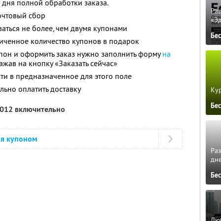
 дня полной обработки заказа.
Ра
почтовый сбор
«Э
аться не более, чем двумя купонами
Бе
иченное количество купонов в подарок
упон и оформить заказ нужно заполнить форму
на
ажав на кнопку «Заказать сейчас»
и в предназначенное для этого поле
ьно оплатить доставку
Кур
Бе
2012 включительно
ся купоном
Ра
дне
Бе
Люб