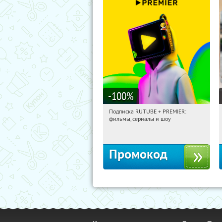
-100
%
Подписка RUTUBE + PREMIER:
05:58:52
Получили:
3
фильмы, сериалы и шоу
Россия
Промокод