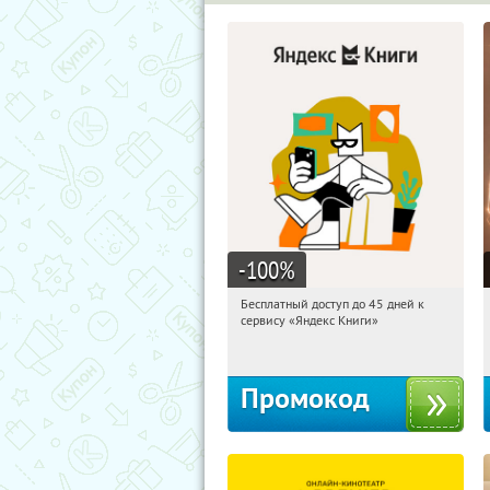
-100
%
Бесплатный доступ до 45 дней к
05:58:52
Получи первым!
сервису «Яндекс Книги»
Россия
Промокод