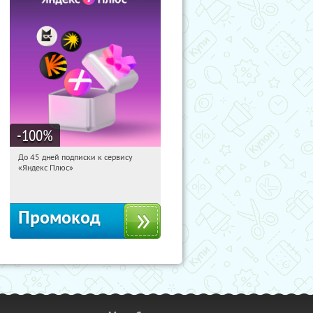
-100
%
До 45 дней подписки к сервису
05:58:52
Получили:
19
«Яндекс Плюс»
Россия
Промокод