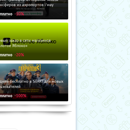
нсферов из аэропортов i'way
сплатно
-10%
вый заказ в сети магазинов
олотое Яблоко»
сплатно
-20%
дней бесплатно в START для новых
льзователей
сплатно
-100%