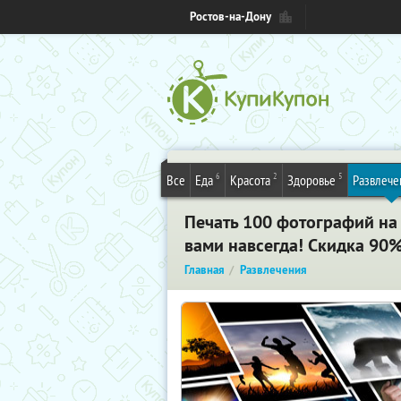
Ростов-на-Дону
6
2
5
Все
Еда
Красота
Здоровье
Развлече
Печать 100 фотографий на
вами навсегда! Скидка 90%
Главная
Развлечения