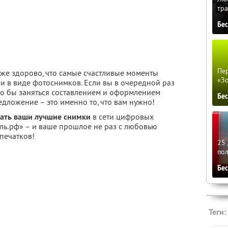
тра
Бе
Пер
 же здорово, что самые счастливые моменты
«З
и в виде фотоснимков. Если вы в очередной раз
ло бы заняться составлением и оформлением
Бе
едложение – это именно то, что вам нужно!
тать ваши лучшие снимки
в сети цифровых
ь.рф» – и ваше прошлое не раз с любовью
тпечатков!
25 
по
Бе
Теги: