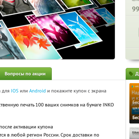
9
Вопросы по акции
Д
а для
IOS
или
Android
и покажите купон с экрана
Бе
ственную печать 100 ваших снимков на бумаге INKO
шк
Бе
у после активации купона
тся в любой регион России. Срок доставки по