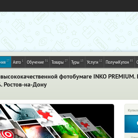
27
1
31
27
13
12
85
ния
Авто
Обучение
Товары
Туры
Услуги
ПолучиКупон
 высококачественной фотобумаге INKO PREMIUM. 
. Ростов-на-Дону
Купил
Цена