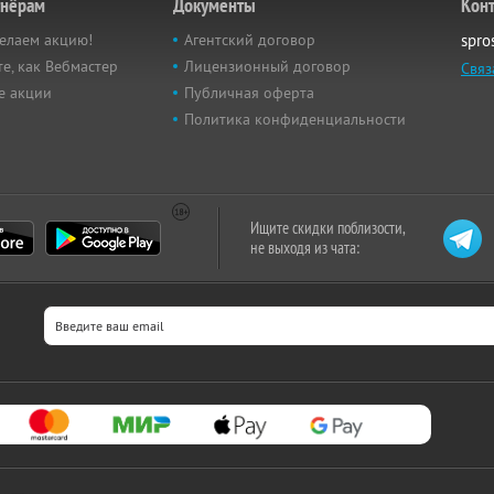
тнёрам
Документы
Кон
елаем акцию!
Агентский договор
spro
е, как Вебмастер
Лицензионный договор
Связ
е акции
Публичная оферта
Политика конфиденциальности
Ищите скидки поблизости,
не выходя из чата: