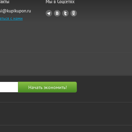
такты
Мы в Соцсетях
si@kupikupon.ru
аться с нами