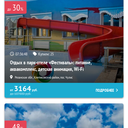
30
%
до
07:36:47
Купили:
25
Отдых в парк-отеле «Фестиваль»: питание,
аквакомплекс, детская анимация, Wi-Fi
Рязанская обл., Клепиковский район, пос. Чулис
3164
ПОДРОБНЕЕ
от
руб.
до
107880
руб.
48