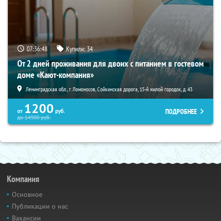
07:36:47
Купили:
34
От 2 дней проживания для двоих с питанием в гостевом
доме «Кают-компания»
Ленинградская обл., г. Ломоносов, Сойкинская дорога, 15-й жилой городок, д. 43
1200
ПОДРОБНЕЕ
от
руб.
до
14900
руб.
Компания
Основное
Публикации о нас
Вакансии