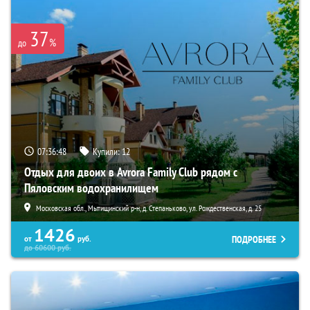
37
%
до
07:36:47
Купили:
12
Отдых для двоих в Avrora Family Club рядом с
Пяловским водохранилищем
Московская обл., Мытищинский р-н, д. Степаньково, ул. Рождественская, д. 25
1426
ПОДРОБНЕЕ
от
руб.
до
60600
руб.