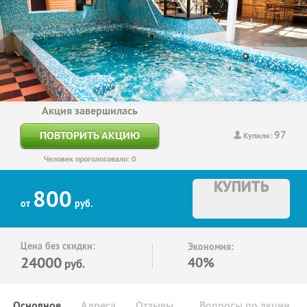
Акция завершилась
97
ПОВТОРИТЬ АКЦИЮ
Купили:
Человек проголосовало: 0
КУПИТЬ
800
от
руб.
Цена без скидки:
Экономия:
24000
40%
руб.
Основное
Адреса
Отзывы
Вопросы по акции