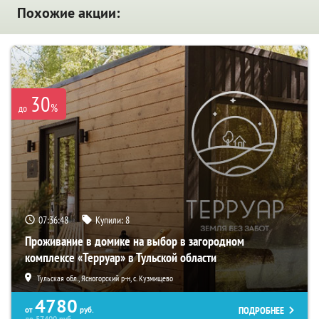
Похожие акции:
30
%
до
07:36:47
Купили:
8
Проживание в домике на выбор в загородном
комплексе «Терруар» в Тульской области
Тульская обл., Ясногорский р-н, с. Кузмищево
4780
ПОДРОБНЕЕ
от
руб.