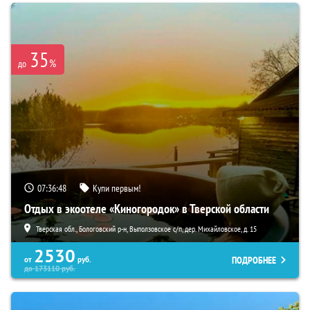
35
%
до
07:36:47
Купи первым!
Отдых в экоотеле «Киногородок» в Тверской области
Тверская обл., Бологовский р-н, Выползовское с/п, дер. Михайловское, д. 15
2530
ПОДРОБНЕЕ
от
руб.
до
173110
руб.