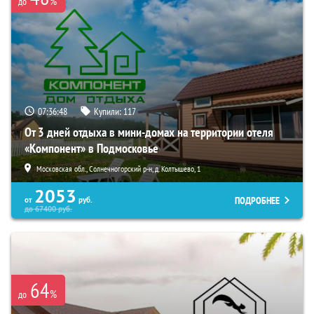
%
до
07:36:47
Купили:
117
От 3 дней отдыха в мини-домах на территории отеля
«Компонент» в Подмосковье
Московская обл., Солнечногорский р-н, д. Колтышево, 1
2053
ПОДРОБНЕЕ
от
руб.
до
67400
руб.
64
%
до