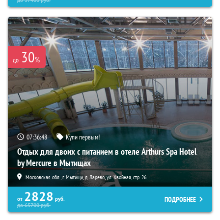
до
57400
руб.
30
%
до
07:36:47
Купи первым!
Отдых для двоих с питанием в отеле Arthurs Spa Hotel
by Mercure в Мытищах
Московская обл., г. Мытищи, д. Ларево, ул. Хвойная, стр. 26
2828
ПОДРОБНЕЕ
от
руб.
до
65700
руб.