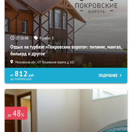
07:36:47
Купили:
8
Отдых на турбазе «Покровские ворота»: питание, мангал,
бильярд и другое
Московская обл., КП Покровские ворота, д. 182
812
ПОДРОБНЕЕ
от
руб.
до
140800
руб.
48
%
до