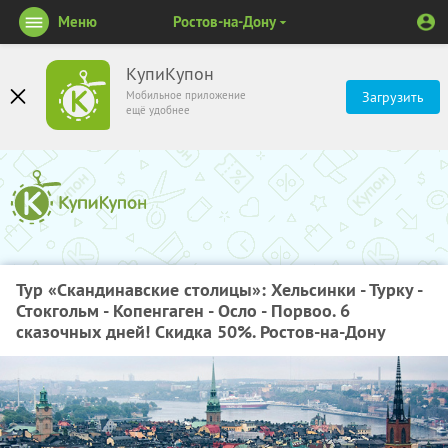
Меню
Ростов-на-Дону
КупиКупон
Мобильное приложение
Загрузить
ещё удобнее
Тур «Скандинавские столицы»: Хельсинки - Турку -
Стокгольм - Копенгаген - Осло - Порвоо. 6
сказочных дней! Скидка 50%. Ростов-на-Дону