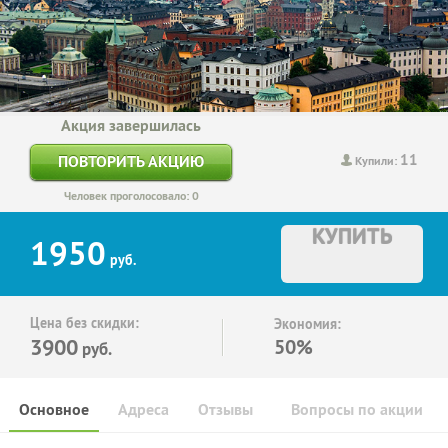
Акция завершилась
11
ПОВТОРИТЬ АКЦИЮ
Купили:
Человек проголосовало: 0
КУПИТЬ
1950
руб.
Цена без скидки:
Экономия:
3900
50%
руб.
Основное
Адреса
Отзывы
Вопросы по акции