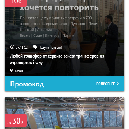
-10
%
05:41:12
Получи первым!
Любой трансфер от сервиса заказа трансферов из
аэропортов i'way
Россия
Промокод
ПОДРОБНЕЕ
30
%
до