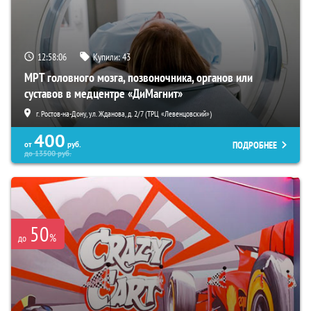
12:58:05
Купили:
43
МРТ головного мозга, позвоночника, органов или
суставов в медцентре «ДиМагнит»
г. Ростов-на-Дону, ул. Жданова, д. 2/7 (ТРЦ «Левенцовский»)
400
ПОДРОБНЕЕ
от
руб.
до
13500
руб.
50
%
до