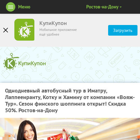
Меню
Ростов-на-Дону
КупиКупон
Мобильное приложение
Загрузить
ещё удобнее
Однодневный автобусный тур в Иматру,
Лаппеенранту, Котку и Хамину от компании «Вояж-
Тур». Сезон финского шоппинга открыт! Скидка
50%. Ростов-на-Дону