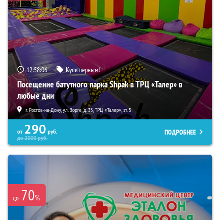
12:58:05
Купи первым!
Посещение батутного парка Shpak в ТРЦ «Талер» в
любые дни
г. Ростов-на-Дону, ул. Зорге, д. 33, ТРЦ «Талер», эт. 5
290
ПОДРОБНЕЕ
от
руб.
до
2000
руб.
70
%
до