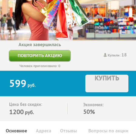
Акция завершилась
18
ПОВТОРИТЬ АКЦИЮ
Купили:
Человек проголосовало: 0
КУПИТЬ
599
руб.
Цена без скидки:
Экономия:
1200
50%
руб.
Основное
Адреса
Отзывы
Вопросы по акции