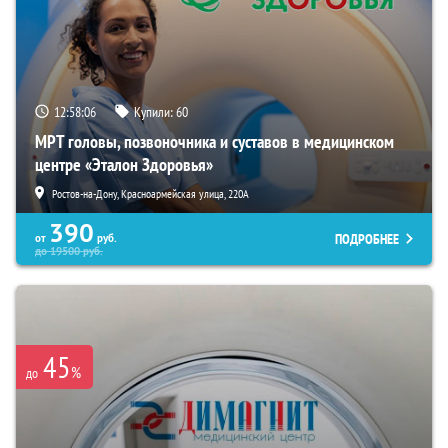
12:58:05
Купили:
60
МРТ головы, позвоночника и суставов в медицинском
центре «Эталон Здоровья»
Ростов-на-Дону, Красноармейская улица, 220А
390
ПОДРОБНЕЕ
от
руб.
до
19500
руб.
45
%
до