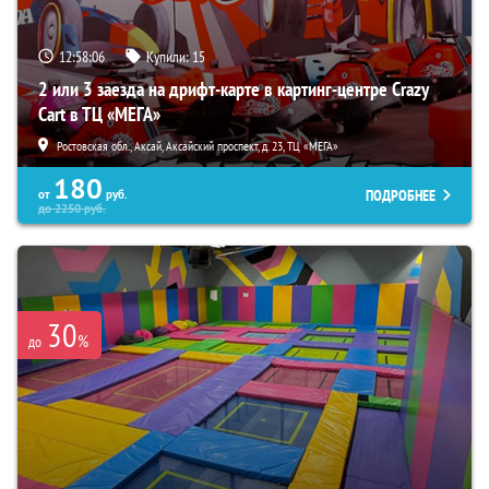
12:58:05
Купили:
15
2 или 3 заезда на дрифт-карте в картинг-центре Crazy
Cart в ТЦ «МЕГА»
Ростовская обл., Аксай, Аксайский проспект, д. 23, ТЦ «МЕГА»
180
ПОДРОБНЕЕ
от
руб.
до
2250
руб.
30
%
до