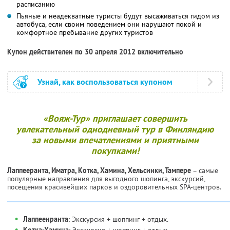
расписанию
Пьяные и неадекватные туристы будут высаживаться гидом из
автобуса, если своим поведением они нарушают покой и
комфортное пребывание других туристов
Купон действителен по 30 апреля 2012 включительно
Узнай, как воспользоваться купоном
«Вояж-Тур» приглашает совершить
увлекательный однодневный тур в Финляндию
за новыми впечатлениями и приятными
покупками!
Лаппееранта, Иматра, Котка, Хамина, Хельсинки, Тампере
– самые
популярные направления для выгодного шопинга, экскурсий,
посещения красивейших парков и оздоровительных SPA-центров.
•
Лаппеенранта
: Экскурсия + шоппинг + отдых.
•
Котка-Хамина
: Экскурсия + шоппинг + отдых.