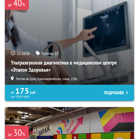
40
%
до
12:58:05
Купили:
15
Ультразвуковая диагностика в медицинском центре
«Эталон Здоровья»
Ростов-на-Дону, Красноармейская улица, 220А
175
ПОДРОБНЕЕ
от
руб.
до
3860
руб.
30
%
до