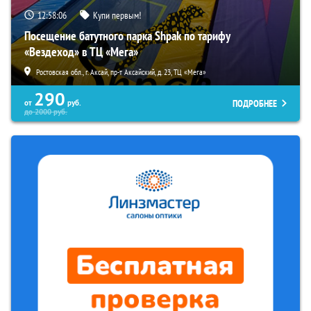
12:58:05
Купи первым!
Посещение батутного парка Shpak по тарифу
«Вездеход» в ТЦ «Мега»
Ростовская обл., г. Аксай, пр-т Аксайский, д. 23, ТЦ «Мега»
290
ПОДРОБНЕЕ
от
руб.
до
2000
руб.