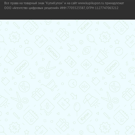
Все права на товарный знак "КупиКупон" и на сайт www.kupikupon.ru принадлежат
OOO «Агентство цифровых решений» ИНН 7705523387, ОГРН 1127747063212