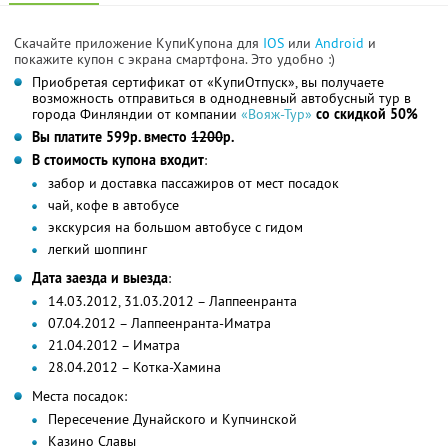
Скачайте приложение КупиКупона для
IOS
или
Android
и
покажите купон с экрана смартфона. Это удобно :)
Приобретая сертификат от «КупиОтпуск», вы получаете
возможность отправиться в однодневный автобусный тур в
города Финляндии от компании
«Вояж-Тур»
со скидкой 50%
Вы платите 599р. вместо
1200
р.
В стоимость купона входит
:
забор и доставка пассажиров от мест посадок
чай, кофе в автобусе
экскурсия на большом автобусе с гидом
легкий шоппинг
Дата заезда и выезда
:
14.03.2012, 31.03.2012 – Лаппеенранта
07.04.2012 – Лаппеенранта-Иматра
21.04.2012 – Иматра
28.04.2012 – Котка-Хамина
Места посадок:
Пересечение Дунайского и Купчинской
Казино Славы