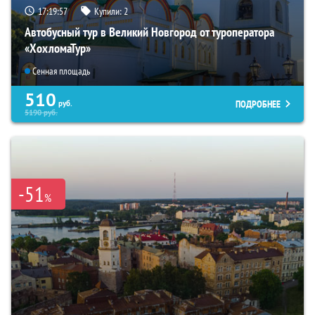
17:19:55
Купили:
2
Автобусный тур в Великий Новгород от туроператора
«ХохломаТур»
Сенная площадь
510
ПОДРОБНЕЕ
руб.
5190
руб.
-51
%