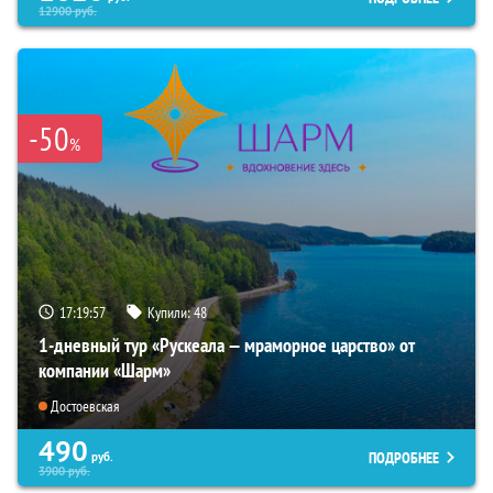
12900
руб.
-50
%
17:19:55
Купили:
48
1-дневный тур «Рускеала — мраморное царство» от
компании «Шарм»
Достоевская
490
ПОДРОБНЕЕ
руб.
3900
руб.