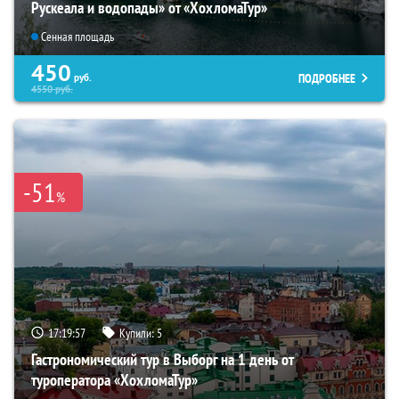
Рускеала и водопады» от «ХохломаТур»
Сенная площадь
450
ПОДРОБНЕЕ
руб.
4550
руб.
-51
%
17:19:55
Купили:
5
Гастрономический тур в Выборг на 1 день от
туроператора «ХохломаТур»