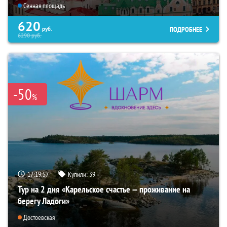
Сенная площадь
620
ПОДРОБНЕЕ
руб.
6290
руб.
-50
%
17:19:55
Купили:
39
Тур на 2 дня «Карельское счастье — проживание на
берегу Ладоги»
Достоевская