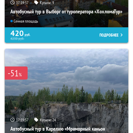
17:19:55
Купили:
9
Автобусный тур в Выборг от туроператора «ХохломаТур»
Сенная площадь
420
ПОДРОБНЕЕ
руб.
4230
руб.
-51
%
17:19:55
Купили:
24
Автобусный тур в Карелию «Мраморный каньон