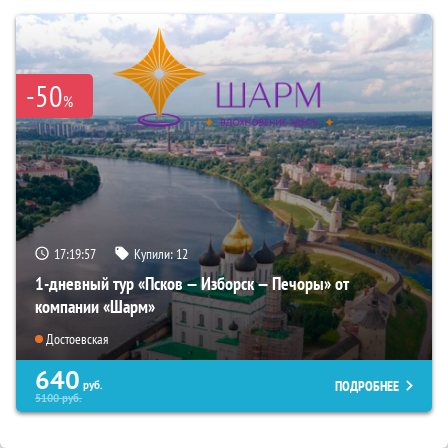
-50
%
17:19:55
Купили:
12
1-дневный тур «Псков — Изборск — Печоры» от
компании «Шарм»
Достоевская
640
ПОДРОБНЕЕ
руб.
5100
руб.