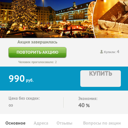
Акция завершилась
4
ПОВТОРИТЬ АКЦИЮ
Купили:
Человек проголосовало: 2
КУПИТЬ
990
руб.
Цена без скидки:
Экономия:
∞
40
%
Основное
Адреса
Отзывы
Вопросы по акции