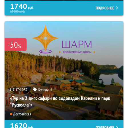
1740
ПОДРОБНЕЕ
руб.
13900
руб.
-50
%
17:19:55
Купили:
6
«Тур на 2 дня: сафари по водопадам Карелии и парк
“Рускеала"»
Достоевская
1620
ПОДРОБНЕЕ
руб.