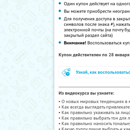
Один купон действует на одног
Вы можете приобрести неограни
Для получения доступа в закры
символов после знака #), нажать
электронной почты (на почту бу
закрытый раздел сайта)
Внимание!
Воспользоваться ку
Купон действителен по 28 январ
Узнай, как воспользовать
Из видеокурса вы узнаете:
• О новых мировых тенденциях в
• Как всегда выглядеть привлекате
• Как правильно ухаживать за лиц
• Как правильно выбрать тон для 
• Как правильно наносить тональн
• Какую пудру лучше выбрать и ка