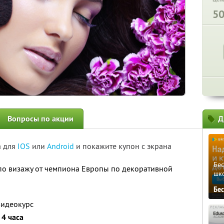
5
Вопросы по акции
Д
а для
IOS
или
Android
и покажите купон с экрана
Бе
о визажу от чемпиона Европы по декоративной
шк
Бе
видеокурс
а
4 часа