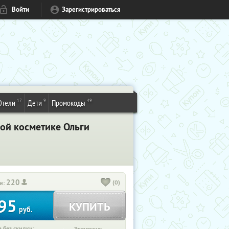
Войти
Зарегистрироваться
17
9
49
Отели
Дети
Промокоды
ой косметике Ольги
220
(0)
и:
95
КУПИТЬ
руб.
 без скидки: