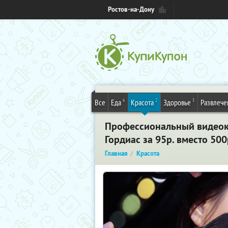
Ростов-на-Дону
6
2
5
Все
Еда
Красота
Здоровье
Развлече
Профессиональный видеоку
Гордиас за 95р. вместо 50
Главная
Красота