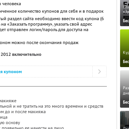
о человека
Ра
ченное количество купонов для себя и в подарок
«Э
тый раздел сайта необходимо ввести код купона (6
Бе
 на «Заказать программу», указать свой адрес
дет отправлен логин/пароль для доступа на
поном можно после окончания продаж
Кур
я 2012 включительно
Бе
ся купоном
Ра
дне
 макияже
Бе
льной и не тратить на это много времени и средств
ом до и после макияжа
лица
ую основу
к правильно ее нанести на лицо
Люб