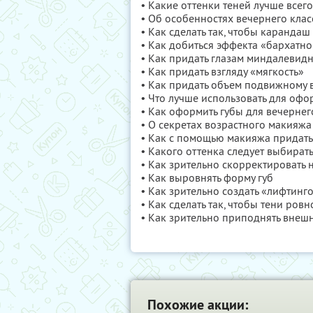
• Какие оттенки теней лучше всег
• Об особенностях вечернего кла
• Как сделать так, чтобы карандаш
• Как добиться эффекта «бархатно
• Как придать глазам миндалевид
• Как придать взгляду «мягкость»
• Как придать объем подвижному 
• Что лучше использовать для оф
• Как оформить губы для вечерне
• О секретах возрастного макияжа
• Как с помощью макияжа придать
• Какого оттенка следует выбират
• Как зрительно скорректировать н
• Как выровнять форму губ
• Как зрительно создать «лифтинг
• Как сделать так, чтобы тени ро
• Как зрительно приподнять внешн
Похожие акции: