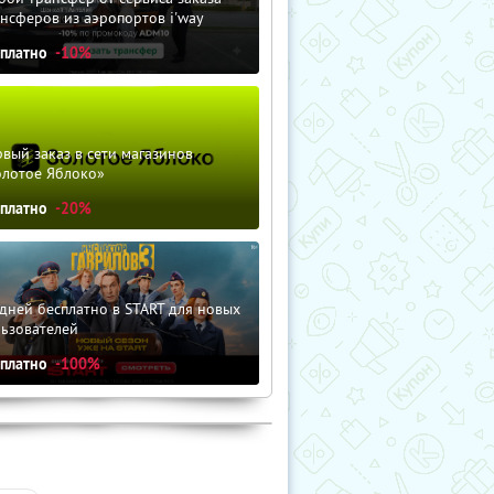
нсферов из аэропортов i'way
сплатно
-10%
вый заказ в сети магазинов
олотое Яблоко»
сплатно
-20%
дней бесплатно в START для новых
льзователей
сплатно
-100%