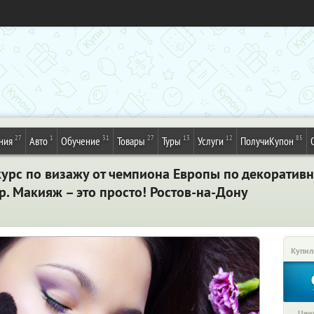
27
1
31
27
13
12
85
ния
Авто
Обучение
Товары
Туры
Услуги
ПолучиКупон
рс по визажу от чемпиона Европы по декоративн
0р. Макияж – это просто! Ростов-на-Дону
Купил
Цена