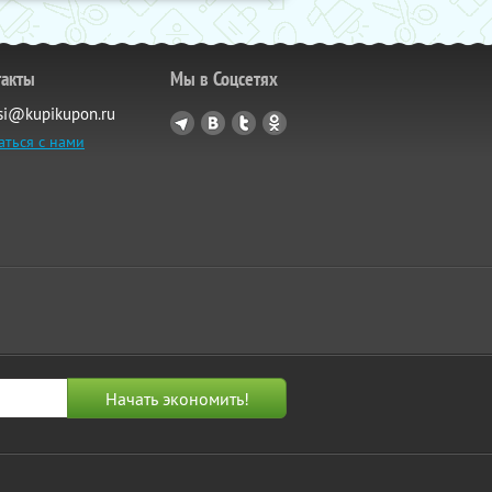
такты
Мы в Соцсетях
si@kupikupon.ru
аться с нами