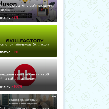
зличные курсы от онлайн-академии
дюсон»
сплатно
-5%
сы от онлайн-школы Skillfactory
сплатно
-5%
змещение вашей вакансии на 30
й на сайте HeadHunter
сплатно
-100%
ой трансфер от сервиса заказа