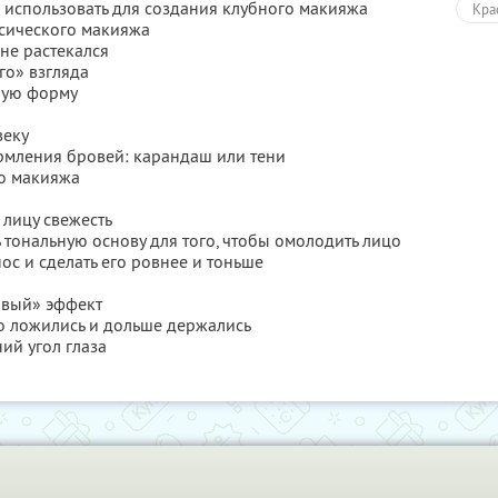
о использовать для создания клубного макияжа
Кра
ссического макияжа
 не растекался
го» взгляда
ную форму
веку
ормления бровей: карандаш или тени
го макияжа
 лицу свежесть
ь тональную основу для того, чтобы омолодить лицо
ос и сделать его ровнее и тоньше
овый» эффект
вно ложились и дольше держались
ий угол глаза