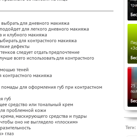
тра
Бе
о выбрать для дневного макияжа
 подойдет для легкого дневного макияжа
жа и клубного макияжа
выбирать для контрастного макияжа
Пер
елкие дефекты
«З
тенков следует отдать предпочтение
 лучше всего использовать для контрастного
Бе
помощью теней
ля контрастного макияжа
25 
й помады для оформления губ при контрастном
по
я губ
Бе
ющее средство или тональный крем
 для проблемной кожи
 крема, маскирующего средства и пудры
, чтобы оно не выглядело «плоским»
Теги:
ыразительность
» глаз