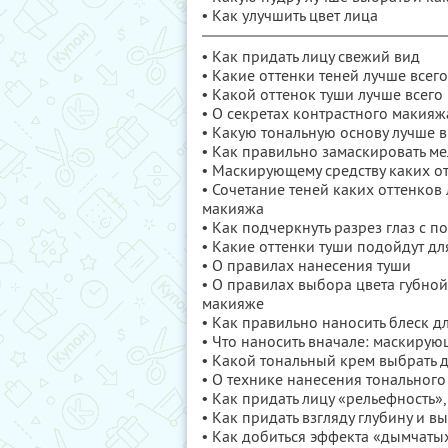
• Как улучшить цвет лица
• Как придать лицу свежий вид
• Какие оттенки теней лучше всег
• Какой оттенок туши лучше всего
• О секретах контрастного макия
• Какую тональную основу лучше 
• Как правильно замаскировать м
• Маскирующему средству каких от
• Сочетание теней каких оттенков
макияжа
• Как подчеркнуть разрез глаз с 
• Какие оттенки туши подойдут д
• О правилах нанесения туши
• О правилах выбора цвета губно
макияже
• Как правильно наносить блеск дл
• Что наносить вначале: маскиру
• Какой тональный крем выбрать
• О технике нанесения тонального
• Как придать лицу «рельефность»
• Как придать взгляду глубину и в
• Как добиться эффекта «дымчатых