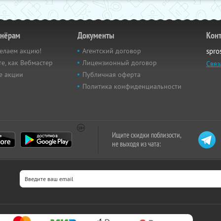
тнёрам
Документы
Кон
елаем акцию!
Агентский договор
spro
е, как Вебмастер
Лицензионный договор
Связ
е акции
Публичная оферта
Политика конфиденциальности
Ищите скидки поблизости,
не выходя из чата: