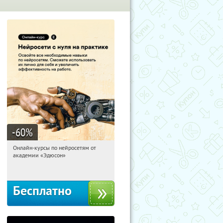
-60
%
Онлайн-курсы по нейросетям от
02:24:27
Получили:
6
академии «Эдюсон»
Москва
Бесплатно