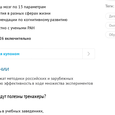
Теги:
аш мозг по 13 параметрам
ития в разных сферах жизни
Дет
мендации по когнитивному развитию
Онл
тно с учеными РАН
Обу
026 включительно
ся купоном
НИИ
жат методики российских и зарубежных
ю эффективность в ходе множества экспериментов
удут полезны тренажеры?
ь в учебных заведениях,