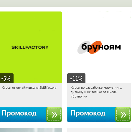
-5
%
-11
%
Курсы от онлайн-школы Skillfactory
Курсы по разработке, маркетингу,
02:24:27
Получи первым!
02:24:27
Получи первым!
дизайну и не только от школы
Россия
Россия
«Бруноям»
Промокод
Промокод