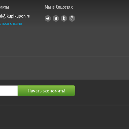
такты
Мы в Соцсетях
si@kupikupon.ru
аться с нами