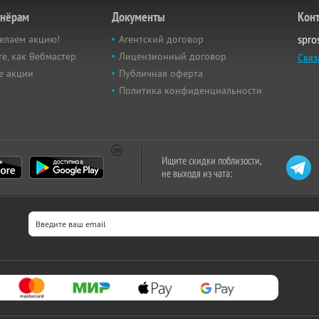
тнёрам
Документы
Кон
елаем акцию!
Агентский договор
spro
е, как Вебмастер
Лицензионный договор
Связ
е акции
Публичная оферта
Политика конфиденциальности
Ищите скидки поблизости,
не выходя из чата: