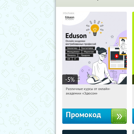
-5
%
Различные курсы от онлайн-
02:24:27
Получили:
2
академии «Эдюсон»
Россия
Промокод