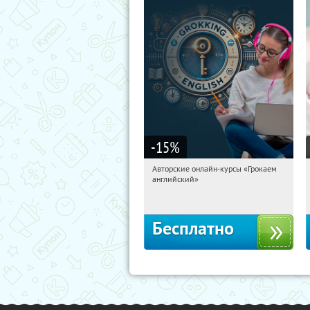
-15
%
Авторские онлайн-курсы «Грокаем
02:24:27
Получили:
4
английский»
Россия
Бесплатно