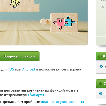
∞
Вопросы по акции
К
а для
IOS
или
Android
и покажите купон с экрана
О
ы для развития когнитивных функций мозга в
i
ме от тренажера
«Викиум»
йн-тренажерам пройдите
диагностику когнитивных