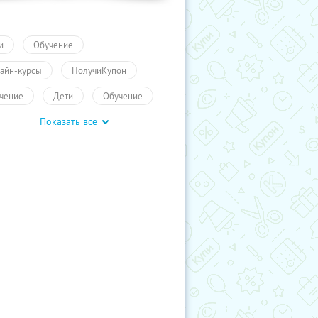
и
Обучение
айн-курсы
ПолучиКупон
чение
Дети
Обучение
Показать все