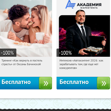
-100
%
-100
%
Тренинг «Как вернуть в постель
Интенсив «Автоконтент 2026: как
02:24:27
Получили:
16
02:24:27
Получили:
4
страсть» от Оксаны Бачинской
зарабатывать там, где еще нет
Россия
Россия
конкурентов»
Бесплатно
Бесплатно