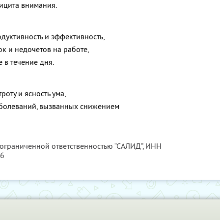
ицита внимания.
дуктивность и эффективность,
к и недочетов на работе,
е в течение дня.
роту и ясность ума,
аболеваний, вызванных снижением
 ограниченной ответственностью “САЛИД”,
ИНН
76