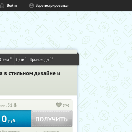
Войти
Зарегистрироваться
16
9
48
Отели
Дети
Промокоды
 в стильном дизайне и
51
(26)
или:
0
ПОЛУЧИТЬ
руб.
 без скидки: