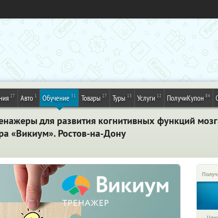
27
1
31
27
13
12
84
ния
Авто
Обучение
Товары
Туры
Услуги
ПолучиКупон
енажеры для развития когнитивных функций мозга
ра «Викиум». Ростов-на-Дону
Получ
Цена