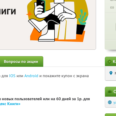
∞
Вопросы по акции
К
а для
IOS
или
Android
и покажите купон с экрана
О
 новых пользователей или на 60 дней за 1р. для
y
екс Книги»