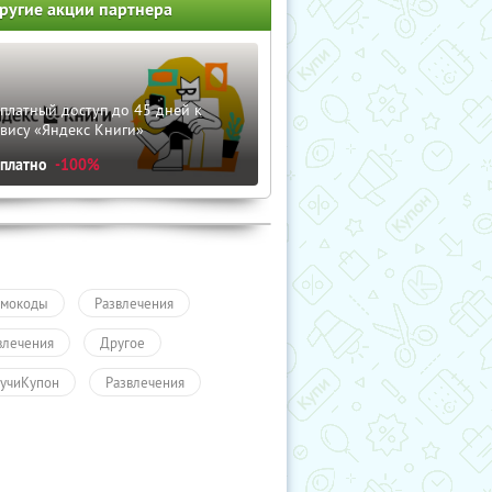
ругие акции партнера
платный доступ до 45 дней к
вису «Яндекс Книги»
сплатно
-100%
мокоды
Развлечения
влечения
Другое
учиКупон
Развлечения