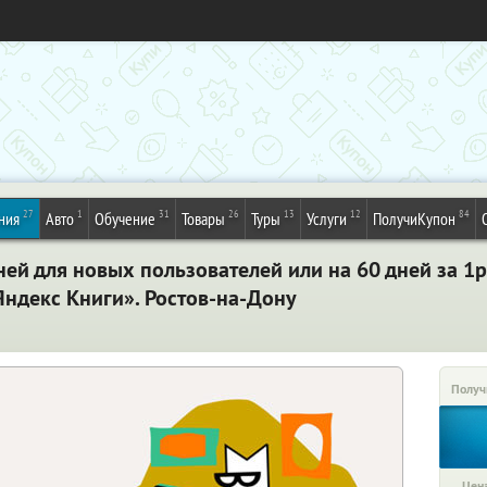
27
1
31
26
13
12
84
ния
Авто
Обучение
Товары
Туры
Услуги
ПолучиКупон
ней для новых пользователей или на 60 дней за 1
Яндекс Книги». Ростов-на-Дону
Получ
Цена