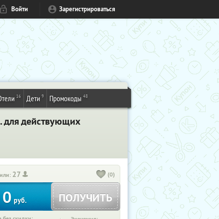
Войти
Зарегистрироваться
16
9
48
Отели
Дети
Промокоды
р. для действующих
27
(0)
или:
0
ПОЛУЧИТЬ
руб.
 без скидки: