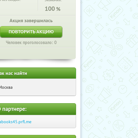
Экономия:
100
%
Акция завершилась
ПОВТОРИТЬ АКЦИЮ
Человек проголосовало: 0
ак нас найти
Москва
 партнере:
abooks45.prfl.me