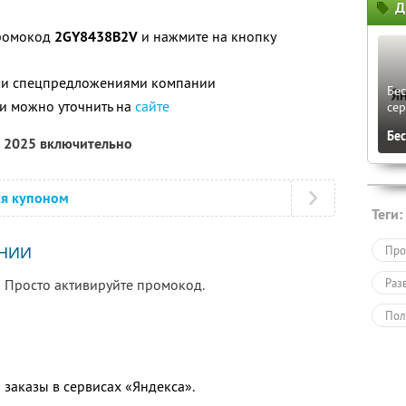
Д
промокод
2GY8438B2V
и нажмите на кнопку
ими спецпредложениями компании
Бес
и можно уточнить на
сайте
сер
Бе
я 2025 включительно
ся купоном
Теги:
Про
НИИ
! Просто активируйте промокод.
Раз
Пол
 заказы в сервисах «Яндекса».