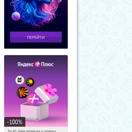
-100
%
До 45 дней подписки к сервису