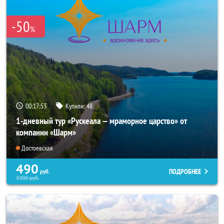
-50
%
00:17:53
Купили:
48
1-дневный тур «Рускеала — мраморное царство» от
компании «Шарм»
Достоевская
490
ПОДРОБНЕЕ
руб.
3900
руб.