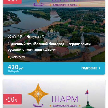
00:17:53
Купили:
22
1-дневный тур «Великий Новгород — сердце земли
русской» от компании «Шарм»
Достоевская
420
ПОДРОБНЕЕ
руб.
3300
руб.
-50
%