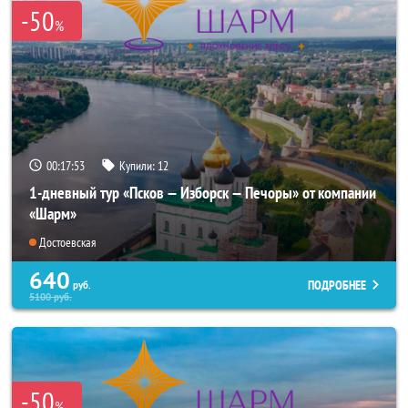
-50
%
00:17:53
Купили:
12
1-дневный тур «Псков — Изборск — Печоры» от компании
«Шарм»
Достоевская
640
ПОДРОБНЕЕ
руб.
5100
руб.
-50
%