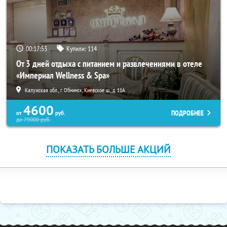
00:17:53
Купили:
114
От 3 дней отдыха с питанием и развлечениями в отеле
«Империал Wellness & Spa»
Калужская обл., г. Обнинск, Киевское ш., д. 11А
4600
ПОДРОБНЕЕ
от
руб.
до
79000
руб.
ПОКАЗАТЬ БОЛЬШЕ АКЦИЙ