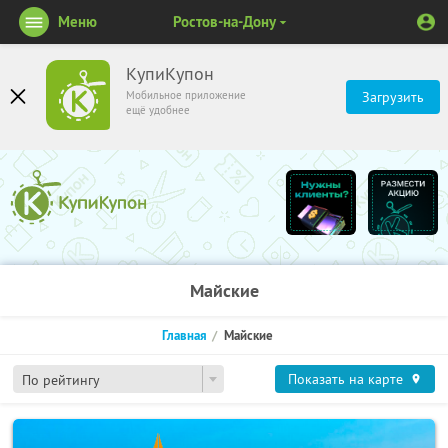
Меню
Ростов-на-Дону
КупиКупон
Мобильное приложение
Загрузить
ещё удобнее
Майские
Главная
Майские
Показать на карте
По рейтингу