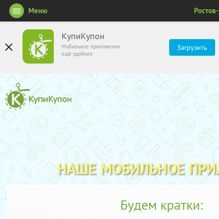
Меню
Ростов
КупиКупон
Мобильное приложение
Загрузить
ещё удобнее
НАШЕ МОБИЛЬНОЕ ПР
Будем кратки: