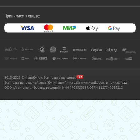
Принимаем к оплате:
2010-2026 © КупиКупон. Все права защищены.
Все права на товарный знак "КупиКупон" и на сайт www.kupikupon.ru принадлежат
OOO «Агентство цифровых решений» ИНН 7705523387, ОГРН 1127747063212