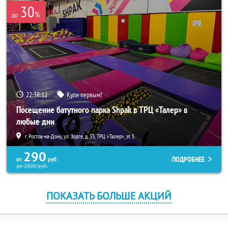
30
%
до
22:38:12
Купи первым!
Посещение батутного парка Shpak в ТРЦ «Талер» в
любые дни
г. Ростов-на-Дону, ул. Зорге, д. 33, ТРЦ «Талер», эт. 5
290
ПОДРОБНЕЕ
от
руб.
до
2000
руб.
ПОКАЗАТЬ БОЛЬШЕ АКЦИЙ