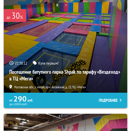
30
%
до
22:38:12
Купи первым!
Посещение батутного парка Shpak по тарифу «Вездеход»
в ТЦ «Мега»
Ростовская обл., г. Аксай, пр-т Аксайский, д. 23, ТЦ «Мега»
290
ПОДРОБНЕЕ
от
руб.
до
2000
руб.