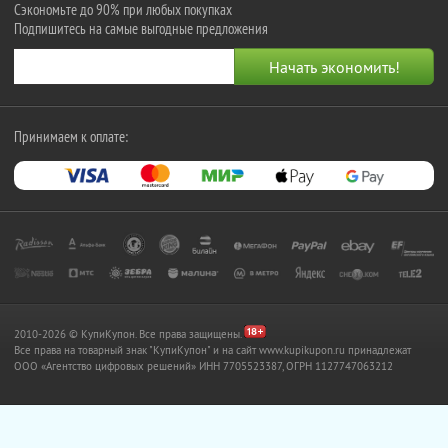
Сэкономьте до 90% при любых покупках
Подпишитесь на самые выгодные предложения
Принимаем к оплате:
2010-2026 © КупиКупон. Все права защищены.
Все права на товарный знак "КупиКупон" и на сайт www.kupikupon.ru принадлежат
OOO «Агентство цифровых решений» ИНН 7705523387, ОГРН 1127747063212