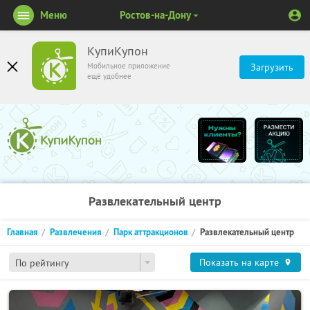
Меню
Ростов-на-Дону
КупиКупон
Мобильное приложение
Загрузить
ещё удобнее
Развлекательный центр
Главная
Развлечения
Парк аттракционов
Развлекательный центр
Показать на карте
По рейтингу