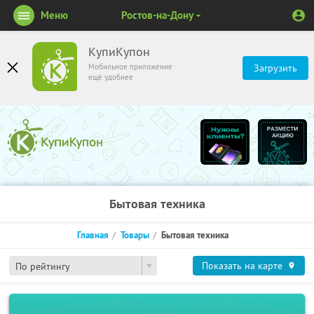
Меню
Ростов-на-Дону
КупиКупон
Мобильное приложение
Загрузить
ещё удобнее
Бытовая техника
Главная
Товары
Бытовая техника
Показать на карте
По рейтингу