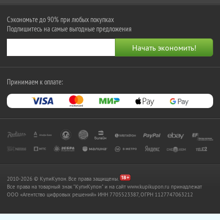
Сэкономьте до 90% при любых покупках
Подпишитесь на самые выгодные предложения
Принимаем к оплате:
2010-2026 © КупиКупон. Все права защищены.
Все права на товарный знак "КупиКупон" и на сайт www.kupikupon.ru принадлежат
OOO «Агентство цифровых решений» ИНН 7705523387, ОГРН 1127747063212