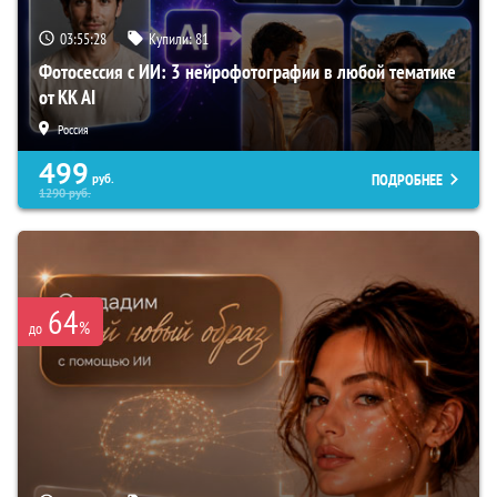
03:55:27
Купили:
81
Фотосессия с ИИ: 3 нейрофотографии в любой тематике
от KK AI
Россия
499
ПОДРОБНЕЕ
руб.
1290
руб.
64
%
до