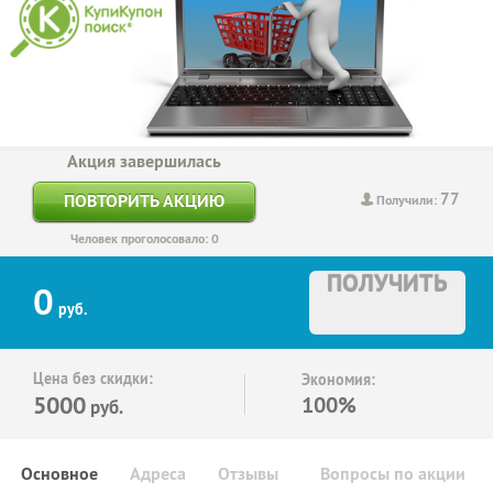
Акция завершилась
77
ПОВТОРИТЬ АКЦИЮ
Получили:
Человек проголосовало: 0
ПОЛУЧИТЬ
0
руб.
Цена без скидки:
Экономия:
5000
100%
руб.
Основное
Адреса
Отзывы
Вопросы по акции