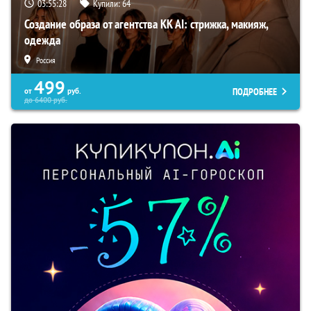
03:55:27
Купили:
64
Создание образа от агентства KK AI: стрижка, макияж,
одежда
Россия
499
ПОДРОБНЕЕ
от
руб.
до
6400
руб.