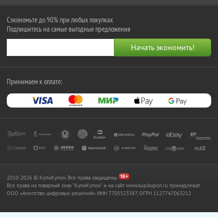
Сэкономьте до 90% при любых покупках
Подпишитесь на самые выгодные предложения
Принимаем к оплате:
2010-2026 © КупиКупон. Все права защищены.
Все права на товарный знак "КупиКупон" и на сайт www.kupikupon.ru принадлежат
OOO «Агентство цифровых решений» ИНН 7705523387, ОГРН 1127747063212