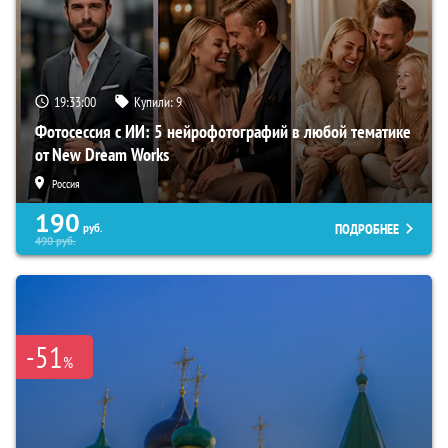
19:32:58
Купили:
9
Фотосессия с ИИ: 5 нейрофотографий в любой тематике
от New Dream Works
Россия
190
ПОДРОБНЕЕ
руб.
490
руб.
-51
%