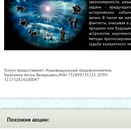
закономерности, реша
задачи - предугада
исторических событ
жизни. В таком же на
фантасты, описывая в
прошлом или будущем 
астрология, хиромант
методы прогнозирован
судьбе конкретного че
Услуги предоставляет: Индивидуальный предприниматель
Герасимов Антон Валерьевич,
ИНН 732899735725
, ОГРН
311732824100047
Похожие акции: