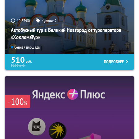
19:32:58
Купили:
2
Автобусный тур в Великий Новгород от туроператора
«ХохломаТур»
Сенная площадь
510
ПОДРОБНЕЕ
руб.
5190
руб.
-100
%