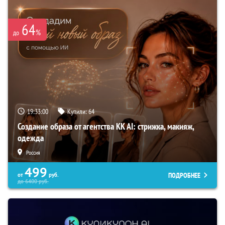
64
%
до
19:32:58
Купили:
64
Создание образа от агентства KK AI: стрижка, макияж,
одежда
Россия
499
ПОДРОБНЕЕ
от
руб.
до
6400
руб.