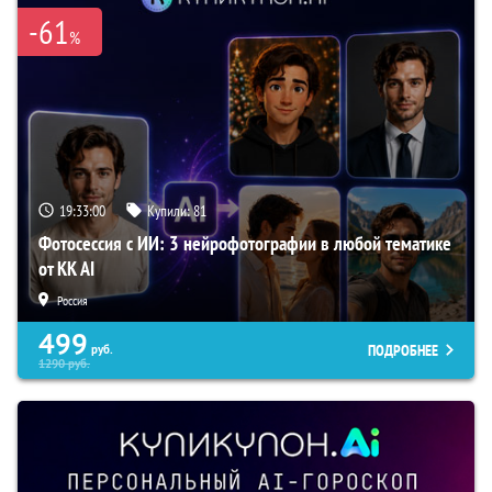
-61
%
19:32:58
Купили:
81
Фотосессия с ИИ: 3 нейрофотографии в любой тематике
от KK AI
Россия
499
ПОДРОБНЕЕ
руб.
1290
руб.