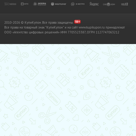
2010-2026 © КупиКупон. Все права защищены.
Все права на товарный знак "КупиКупон" и на сайт www.kupikupon.ru принадлежат
OOO «Агентство цифровых решений» ИНН 7705523387, ОГРН 1127747063212