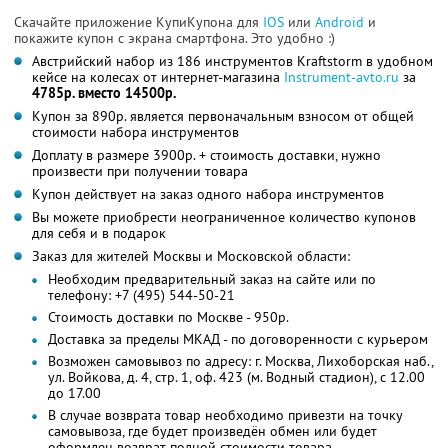
Скачайте приложение КупиКупона для
IOS
или
Android
и
покажите купон с экрана смартфона. Это удобно :)
Австрийский набор из 186 инструментов Kraftstorm в удобном
кейсе на колесах от интернет-магазина
Instrument-avto.ru
за
4785р. вместо 14500р.
Купон за 890р. является первоначальным взносом от общей
стоимости набора инструментов
Доплату в размере 3900р. + стоимость доставки, нужно
произвести при получении товара
Купон действует на заказ одного набора инструментов
Вы можете приобрести неограниченное количество купонов
для себя и в подарок
Заказ для жителей Москвы и Московской области:
Необходим предварительный заказ на сайте или по
телефону: +7 (495) 544-50-21
Стоимость доставки по Москве - 950р.
Доставка за пределы МКАД - по договоренности с курьером
Возможен самовывоз по адресу: г. Москва, Лихоборская наб.,
ул. Войкова, д. 4, стр. 1, оф. 423 (м. Водный стадион), с 12.00
до 17.00
В случае возврата товар необходимо привезти на точку
самовывоза, где будет произведён обмен или будет
оформлен возврат полной стоимости товара