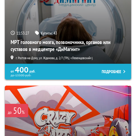
11:53:26
Купили:
43
МРТ головного мозга, позвоночника, органов или
суставов в медцентре «ДиМагнит»
г. Ростов-на-Дону, ул. Жданова, д. 2/7 (ТРЦ «Левенцовский»)
400
ПОДРОБНЕЕ
от
руб.
до
13500
руб.
50
%
до