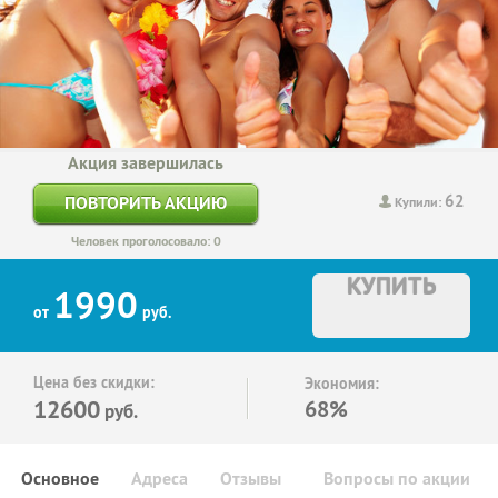
Акция завершилась
62
ПОВТОРИТЬ АКЦИЮ
Купили:
Человек проголосовало: 0
КУПИТЬ
1990
от
руб.
Цена без скидки:
Экономия:
12600
68%
руб.
Основное
Адреса
Отзывы
Вопросы по акции