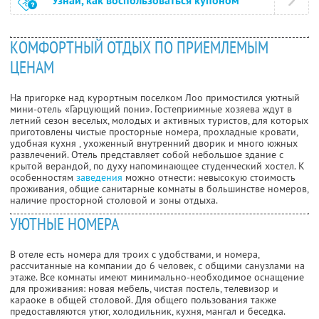
Узнай, как воспользоваться купоном
КОМФОРТНЫЙ ОТДЫХ ПО ПРИЕМЛЕМЫМ
ЦЕНАМ
На пригорке над курортным поселком Лоо примостился уютный
мини-отель «Гарцующий пони». Гостеприимные хозяева ждут в
летний сезон веселых, молодых и активных туристов, для которых
приготовлены чистые просторные номера, прохладные кровати,
удобная кухня , ухоженный внутренний дворик и много южных
развлечений. Отель представляет собой небольшое здание с
крытой верандой, по духу напоминающее студенческий хостел. К
особенностям
заведения
можно отнести: невысокую стоимость
проживания, общие санитарные комнаты в большинстве номеров,
наличие просторной столовой и зоны отдыха.
УЮТНЫЕ НОМЕРА
В отеле есть номера для троих с удобствами, и номера,
рассчитанные на компании до 6 человек, с общими санузлами на
этаже. Все комнаты имеют минимально-необходимое оснащение
для проживания: новая мебель, чистая постель, телевизор и
караоке в общей столовой. Для общего пользования также
предоставляются утюг, холодильник, кухня, мангал и беседка.