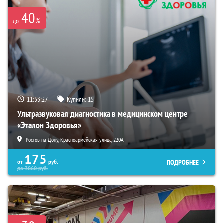
40
%
до
11:53:26
Купили:
15
Ультразвуковая диагностика в медицинском центре
«Эталон Здоровья»
Ростов-на-Дону, Красноармейская улица, 220А
175
ПОДРОБНЕЕ
от
руб.
до
3860
руб.