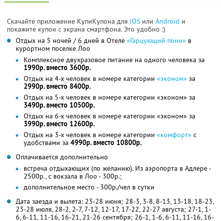
Скачайте приложение КупиКупона для
IOS
или
Android
и
покажите купон с экрана смартфона. Это удобно :)
Отдых на 5 ночей / 6 дней в Отеле
«Гарцующий пони»
в
курортном поселке Лоо
Комплексное двухразовое питание на одного человека за
1990р. вместо 3600р.
Отдых на 4-х человек в номере категории
«эконом»
за
2990р. вместо 8400р.
Отдых на 5-х человек в номере категории «эконом» за
3490р. вместо 10500р.
Отдых на 6-х человек в номере категории «эконом» за
3990р. вместо 12600р.
Отдых на 3-х человек в номере категории
«комфорт»
с
удобствами за
4990р. вместо 10800р.
Оплачивается дополнительно
встреча отдыхающих (по желанию). Из аэропорта в Адлере -
2500р., с вокзала в Лоо - 300р.;
дополнительное место - 300р./чел в сутки
Дата заезда и вылета: 23-28 июня; 28-3, 3-8, 8-13, 13-18, 18-23,
23-28 июля, 28-2, 2-7, 7-12, 12-17, 17-22, 22-27 августа; 27-1, 1-
6, 6-11, 11-16, 16-21, 21-26 сентября; 26-1, 1-6, 6-11, 11-16, 16-