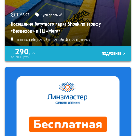
11:53:26
Купи первым!
Посещение батутного парка Shpak по тарифу
«Вездеход» в ТЦ «Мега»
Ростовская обл., г. Аксай, пр-т Аксайский, д. 23, ТЦ «Мега»
290
ПОДРОБНЕЕ
от
руб.
до
2000
руб.