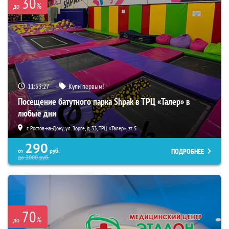
30
%
до
11:53:26
Купи первым!
Посещение батутного парка Shpak в ТРЦ «Талер» в
любые дни
г. Ростов-на-Дону, ул. Зорге, д. 33, ТРЦ «Талер», эт. 5
290
ПОДРОБНЕЕ
от
руб.
до
2000
руб.
70
%
до