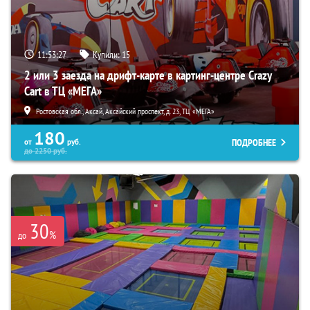
11:53:26
Купили:
15
2 или 3 заезда на дрифт-карте в картинг-центре Crazy
Cart в ТЦ «МЕГА»
Ростовская обл., Аксай, Аксайский проспект, д. 23, ТЦ «МЕГА»
180
ПОДРОБНЕЕ
от
руб.
до
2250
руб.
30
%
до