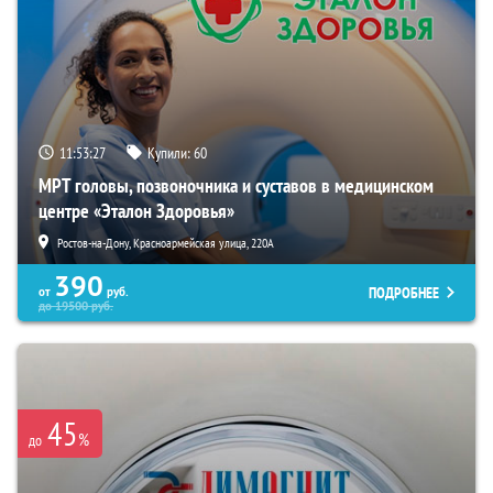
11:53:26
Купили:
60
МРТ головы, позвоночника и суставов в медицинском
центре «Эталон Здоровья»
Ростов-на-Дону, Красноармейская улица, 220А
390
ПОДРОБНЕЕ
от
руб.
до
19500
руб.
45
%
до