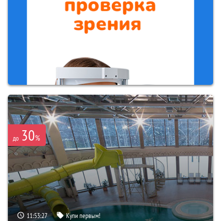
30
%
до
11:53:26
Купи первым!