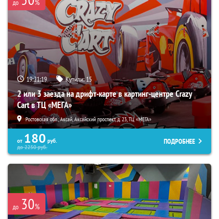
%
до
19:21:18
Купили:
15
2 или 3 заезда на дрифт-карте в картинг-центре Crazy
Cart в ТЦ «МЕГА»
Ростовская обл., Аксай, Аксайский проспект, д. 23, ТЦ «МЕГА»
180
ПОДРОБНЕЕ
от
руб.
до
2250
руб.
30
%
до