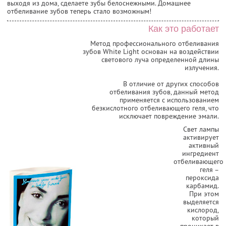
выходя из дома, сделаете зубы белоснежными. Домашнее
отбеливание зубов теперь стало возможным!
Как это работает
Метод профессионального отбеливания
зубов White Light основан на воздействии
светового луча определенной длины
излучения.
В отличие от других способов
отбеливания зубов, данный метод
применяется с использованием
безкислотного отбеливающего геля, что
исключает повреждение эмали.
Свет лампы
активирует
активный
ингредиент
отбеливающего
геля –
пероксида
карбамид.
При этом
выделяется
кислород,
который
проникает в