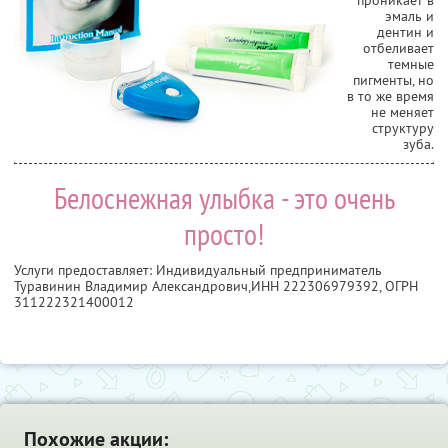
эмаль и
дентин и
отбеливает
темные
пигменты, но
в то же время
не меняет
структуру
зуба.
Белоснежная улыбка - это очень
просто!
Услуги предоставляет: Индивидуальный предприниматель
Туравинин Владимир Александрович,
ИНН 222306979392
, ОГРН
311222321400012
Похожие акции: