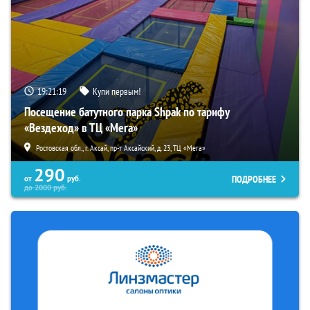
19:21:18
Купи первым!
Посещение батутного парка Shpak по тарифу
«Вездеход» в ТЦ «Мега»
Ростовская обл., г. Аксай, пр-т Аксайский, д. 23, ТЦ «Мега»
290
ПОДРОБНЕЕ
от
руб.
до
2000
руб.