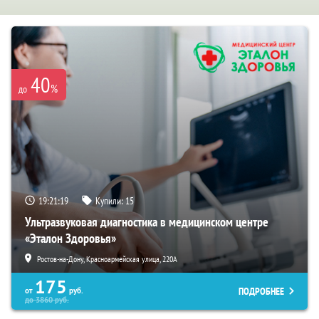
40
%
до
19:21:18
Купили:
15
Ультразвуковая диагностика в медицинском центре
«Эталон Здоровья»
Ростов-на-Дону, Красноармейская улица, 220А
175
ПОДРОБНЕЕ
от
руб.
до
3860
руб.