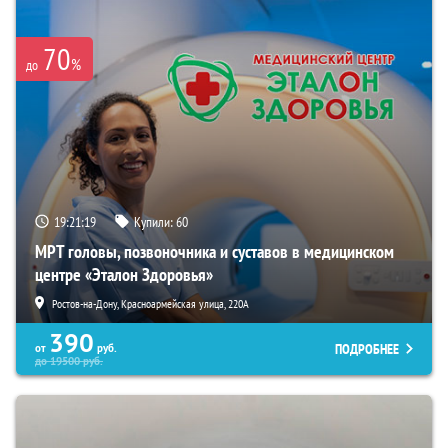
70
%
до
19:21:18
Купили:
60
МРТ головы, позвоночника и суставов в медицинском
центре «Эталон Здоровья»
Ростов-на-Дону, Красноармейская улица, 220А
390
ПОДРОБНЕЕ
от
руб.
до
19500
руб.