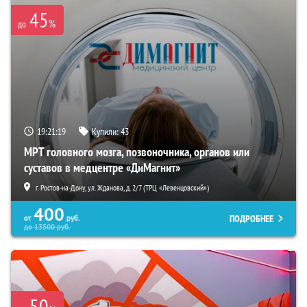
45
%
до
19:21:18
Купили:
43
МРТ головного мозга, позвоночника, органов или
суставов в медцентре «ДиМагнит»
г. Ростов-на-Дону, ул. Жданова, д. 2/7 (ТРЦ «Левенцовский»)
400
ПОДРОБНЕЕ
от
руб.
до
13500
руб.
50