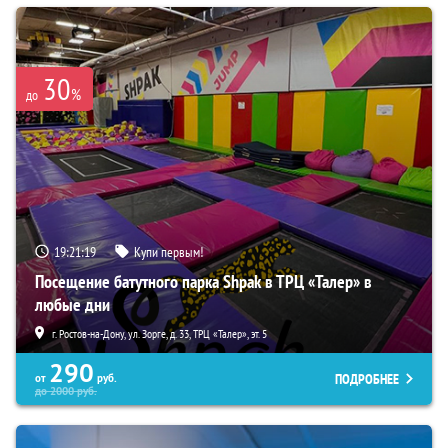
30
%
до
19:21:18
Купи первым!
Посещение батутного парка Shpak в ТРЦ «Талер» в
любые дни
г. Ростов-на-Дону, ул. Зорге, д. 33, ТРЦ «Талер», эт. 5
290
ПОДРОБНЕЕ
от
руб.
до
2000
руб.