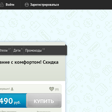
Войти
Зарегистрироваться
17
9
53
Отели
Дети
Промокоды
вание с комфортом! Скидка
первым!
(0)
490
КУПИТЬ
руб.
 без скидки: