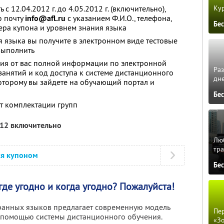
Кур
 12.04.2012 г. до 4.05.2012 г. (включительно),
ю почту
info@afl.ru
с указанием Ф.И.О., телефона,
Бе
ера купона и уровнем знания языка
 языка вы получите в электронном виде тестовые
выполнить
ния от вас полной информации по электронной
Ра
занятий и код доступа к системе дистанционного
дне
которому вы зайдете на обучающий портал и
Бе
от комплектации групп
012 включительно
Люб
тра
ся купоном
Бе
где угодно и когда угодно? Пожалуйста!
ранных языков предлагает современную модель
Пер
 помощью системы дистанционного обучения.
«З