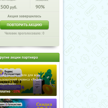
Экономия:
5500
90%
руб.
Акция завершилась
ПОВТОРИТЬ АКЦИЮ
Человек проголосовало: 0
ругие акции партнера
нирование отеля для всех
ьзователей сервиса «Яндекс
тешествия»
сплатно
-10%