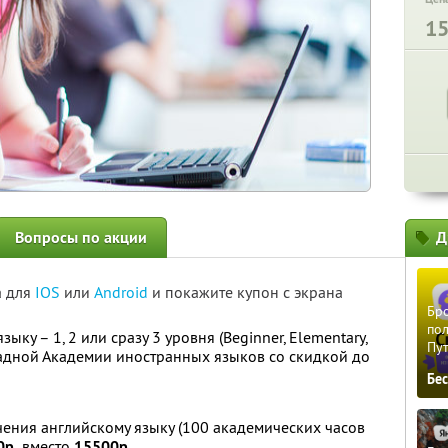
1
Вопросы по акции
Д
а для
IOS
или
Android
и покажите купон с экрана
Бро
пол
ку – 1, 2 или сразу 3 уровня (Beginner, Elementary,
Пу
ападной Академии иностранных языков со скидкой до
Бе
ения английскому языку (100 академических часов
0р.
вместо
15500р.