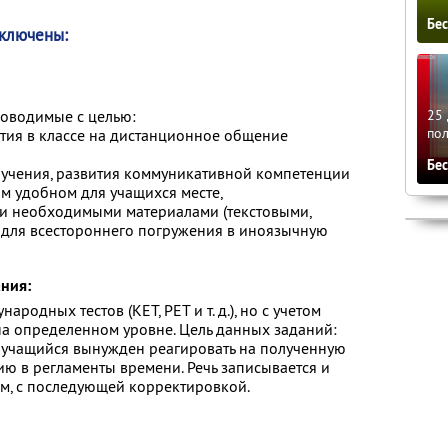
Бе
включены:
25 
роводимые с целью:
по
тия в классе на дистанционное общение
Бе
бучения, развития коммуникативной компетенции
м удобном для учащихся месте,
и необходимыми материалами (текстовыми,
 для всестороннего погружения в иноязычную
ния:
родных тестов (KET, PET и т. д.), но с учетом
а определенном уровне. Цель данных заданий:
а учащийся вынужден реагировать на полученную
ю в регламенты времени. Речь записывается и
м, с последующей корректировкой.