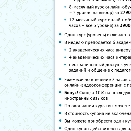
8-месячный курс онлайн-обуч
– 2 уровня на выбор) за
2790
12-месячный курс онлайн-об
часов – все 3 уровня) за
3900
Один курс (уровень) включает 
В неделю преподается 6 академ
2 академических часа видео
4 академических часа интерак
неограниченный доступ к уч
заданий и общение с педаго
Ежемесячно в течение 2 часов 
онлайн-видеоконференции с п
Бонус!
Скидка 10% на последую
иностранных языков
По окончании курса вы можете 
В стоимость купона не включен
Вы можете приобрести один куп
Один купон действителен для о