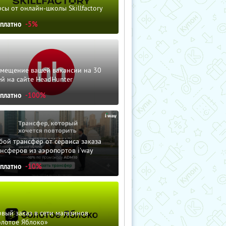
сы от онлайн-школы Skillfactory
сплатно
-5%
змещение вашей вакансии на 30
й на сайте HeadHunter
сплатно
-100%
ой трансфер от сервиса заказа
нсферов из аэропортов i'way
сплатно
-10%
вый заказ в сети магазинов
олотое Яблоко»