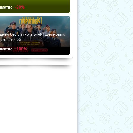
сплатно
-20%
дней бесплатно в START для новых
льзователей
сплатно
-100%