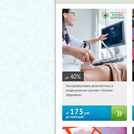
40
%
до
Ультразвуковая диагностика в
14:56:22
Купили:
15
медицинском центре «Эталон
Ростов-на-Дону, Красноармейская
Здоровья»
улица, 220А
175
от
руб.
до
3860
руб.