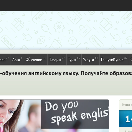
27
1
31
27
13
14
89
ния
Авто
Обучение
Товары
Туры
Услуги
ПолучиКупон
н-обучения английскому языку. Получайте образо
Купи 
1
Цена