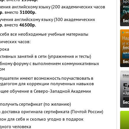
Бро
ения английскому языку (200 академических часов
ино
Пу
р.
вместо
31000р.
учения английскому языку (300 академических
Бе
р.
вместо
46500р.
в себя все необходимые учебные материалы
ических часов:
Бе
урока
шк
тивных занятий в сети (упражнения и тесты)
Бе
ебному форуму с выполнением коммуникативных
гом
слушатели имеют возможность поучаствовать в
едагогом для коррекции полученных навыков
Ра
щее обучение в Северо-Западной Академии
«Э
Бе
получить сертификат (по желанию)
а доставка оригинала сертификата (Почтой России)
он для себя и сколько угодно в подарок
дного человека