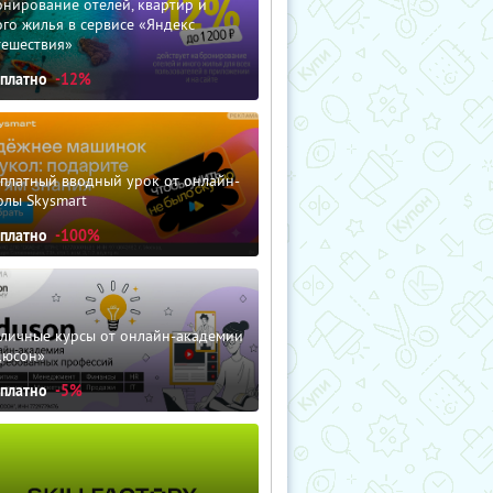
нирование отелей, квартир и
го жилья в сервисе «Яндекс
тешествия»
сплатно
-12%
сплатный вводный урок от онлайн-
олы Skysmart
сплатно
-100%
зличные курсы от онлайн-академии
дюсон»
сплатно
-5%