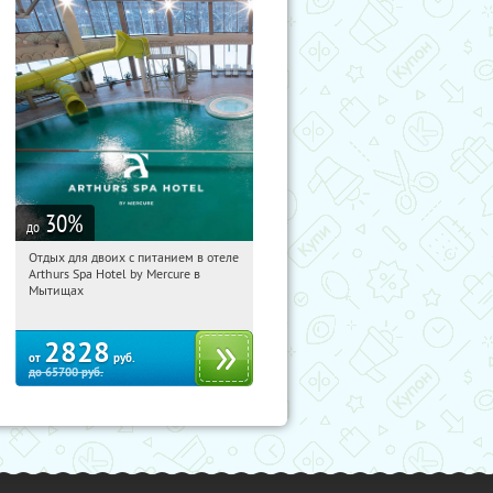
30
%
до
Отдых для двоих с питанием в отеле
14:56:22
Купи первым!
Arthurs Spa Hotel by Mercure в
Московская обл., г. Мытищи, д.
Мытищах
Ларево, ул. Хвойная, стр. 26
2828
от
руб.
до
65700
руб.