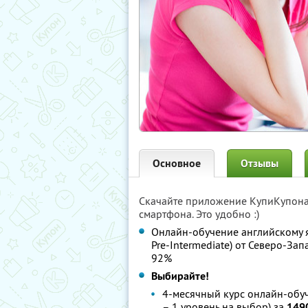
Основное
Отзывы
Скачайте приложение КупиКупон
смартфона. Это удобно :)
Онлайн-обучение английскому язы
Pre-Intermediate) от Северо-З
92%
Выбирайте!
4-месячный курс онлайн-обуч
– 1 уровень на выбор) за
149