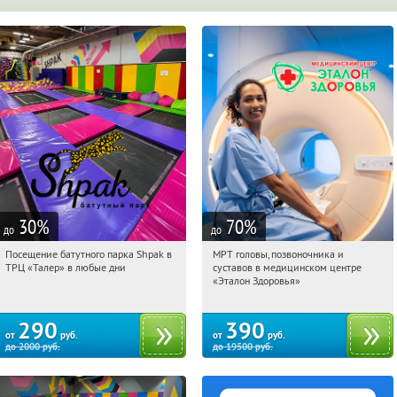
30
%
70
%
до
до
Посещение батутного парка Shpak в
МРТ головы, позвоночника и
14:56:22
Купи первым!
14:56:22
Купили:
60
ТРЦ «Талер» в любые дни
суставов в медицинском центре
г. Ростов-на-Дону, ул. Зорге, д. 33, ТРЦ
Ростов-на-Дону, Красноармейская
«Эталон Здоровья»
«Талер», эт. 5
улица, 220А
290
390
от
руб.
от
руб.
до
2000
руб.
до
19500
руб.