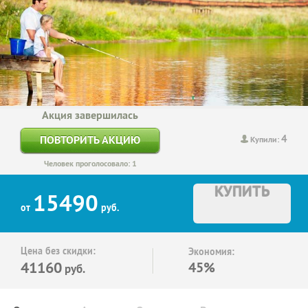
Акция завершилась
4
ПОВТОРИТЬ АКЦИЮ
Купили:
Человек проголосовало: 1
КУПИТЬ
15490
от
руб.
Цена без скидки:
Экономия:
41160
45%
руб.