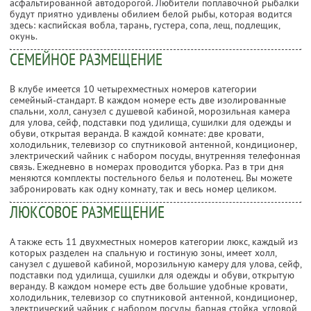
асфальтированной автодорогой. Любители поплавочной рыбалки
будут приятно удивлены обилием белой рыбы, которая водится
здесь: каспийская вобла, тарань, густера, сопа, лещ, подлещик,
окунь.
СЕМЕЙНОЕ РАЗМЕЩЕНИЕ
В клубе имеется 10 четырехместных номеров категории
семейный-стандарт. В каждом номере есть две изолированные
спальни, холл, санузел с душевой кабиной, морозильная камера
для улова, сейф, подставки под удилища, сушилки для одежды и
обуви, открытая веранда. В каждой комнате: две кровати,
холодильник, телевизор со спутниковой антенной, кондиционер,
электрический чайник с набором посуды, внутренняя телефонная
связь. Ежедневно в номерах проводится уборка. Раз в три дня
меняются комплекты постельного белья и полотенец. Вы можете
забронировать как одну комнату, так и весь номер целиком.
ЛЮКСОВОЕ РАЗМЕЩЕНИЕ
А также есть 11 двухместных номеров категории люкс, каждый из
которых разделен на спальную и гостиную зоны, имеет холл,
санузел с душевой кабиной, морозильную камеру для улова, сейф,
подставки под удилища, сушилки для одежды и обуви, открытую
веранду. В каждом номере есть две большие удобные кровати,
холодильник, телевизор со спутниковой антенной, кондиционер,
электрический чайник с набором посуды, барная стойка, угловой