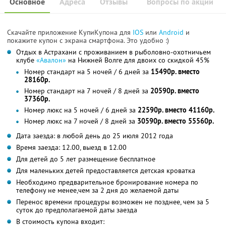
Основное
Адреса
Отзывы
Вопросы по акции
Скачайте приложение КупиКупона для
IOS
или
Android
и
покажите купон с экрана смартфона. Это удобно :)
Отдых в Астрахани с проживанием в рыболовно-охотничьем
клубе
«Авалон»
на Нижней Волге для двоих со скидкой 45%
Номер стандарт на 5 ночей / 6 дней за
15490р. вместо
28160р.
Номер стандарт на 7 ночей / 8 дней за
20590р. вместо
37360р.
Номер люкс на 5 ночей / 6 дней за
22590р. вместо 41160р.
Номер люкс на 7 ночей / 8 дней за
30590р. вместо 55560р.
Дата заезда: в любой день до 25 июля 2012 года
Время заезда: 12.00, выезд в 12.00
Для детей до 5 лет размещение бесплатное
Для маленьких детей предоставляется детская кроватка
Необходимо предварительное бронирование номера по
телефону не менее,чем за 2 дня до желаемой даты
Перенос времени процедуры возможен не позднее, чем за 5
суток до предполагаемой даты заезда
В стоимость купона входит: