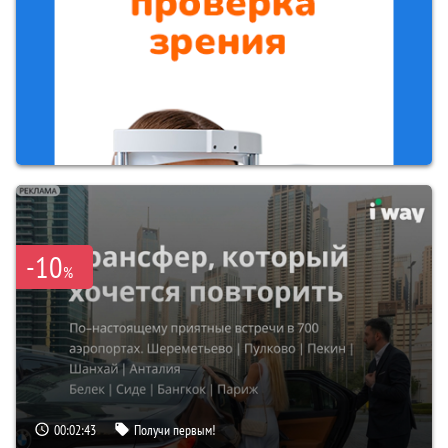
-10
%
00:02:42
Получи первым!