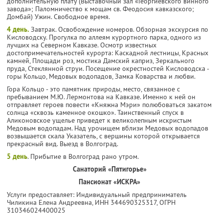
дополнительную плату (Выставочный зал «Георгиевского винного
завода»; Паломничество к мощам св. Феодосия кавказского;
Домбай) Ужин. Свободное время.
4 день.
Завтрак. Освобождение номеров. Обзорная экскурсия по
Кисловодску. Прогулка по аллеям курортного парка, одного из
лучших на Северном Кавказе. Осмотр известных
достопримечательностей курорта: Каскадной лестницы, Красных
камней, Площади роз, мостика Дамский каприз, Зеркального
пруда, Стеклянной струи. Посещение окрестностей Кисловодска -
горы Кольцо, Медовых водопадов, Замка Коварства и любви.
Гора Кольцо - это памятник природы, место, связанное с
пребыванием М.Ю. Лермонтова на Кавказе. Именно к ней он
отправляет героев повести «Княжна Мэри» полюбоваться закатом
солнца «сквозь каменное окошко». Таинственный спуск в
Аликоновское ущелье приведет к великолепным искристым
Медовым водопадам. Над урочищем вблизи Медовых водопадов
возвышается скала Указатель, с вершины которой открывается
прекрасный вид. Выезд в Волгоград.
5 день
. Прибытие в Волгоград рано утром.
Санаторий «Пятигорье»
Пансионат «ИСКРА»
Услуги предоставляет: Индивидуальный предприниматель
Чиликина Елена Андреевна,
ИНН 344690325317
, ОГРН
310346024400025