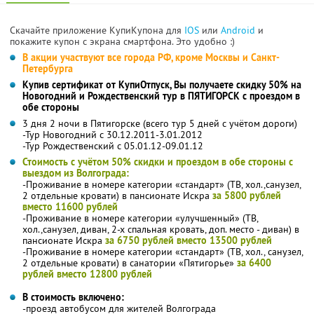
Скачайте приложение КупиКупона для
IOS
или
Android
и
покажите купон с экрана смартфона. Это удобно :)
В акции участвуют все города РФ, кроме Москвы и Санкт-
Петербурга
Купив сертификат от КупиОтпуск, Вы получаете скидку 50% на
Новогодний и Рождественский тур в ПЯТИГОРСК с проездом в
обе стороны
3 дня 2 ночи в Пятигорске (всего тур 5 дней с учётом дороги)
-Тур Новогодний с 30.12.2011-3.01.2012
-Тур Рождественский с 05.01.12-09.01.12
Стоимость с учётом 50% скидки и проездом в обе стороны с
выездом из Волгограда:
-Проживание в номере категории «стандарт» (ТВ, хол.,санузел,
2 отдельные кровати) в пансионате Искра
за 5800 рублей
вместо 11600 рублей
-Проживание в номере категории «улучшенный» (ТВ,
хол.,санузел, диван, 2-х спальная кровать, доп. место - диван) в
пансионате Искра
за 6750 рублей вместо 13500 рублей
-Проживание в номере категории «стандарт» (ТВ, хол., санузел,
2 отдельные кровати) в санатории «Пятигорье»
за 6400
рублей вместо 12800 рублей
В стоимость включено:
-проезд автобусом для жителей Волгограда