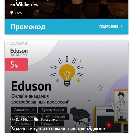
на Wildberries
Россия
Промокод
ПОДРОБНЕЕ
-5
%
07:39:01
Получили:
2
Различные курсы от онлайн-академии «Эдюсон»