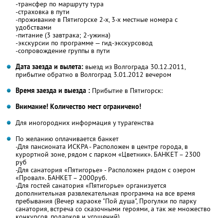
-трансфер по маршруту тура
-страховка в пути
-проживание в Пятигорске 2-х, 3-х местные номера с
удобствами
-питание (3 завтрака; 2-ужина)
-экскурсии по программе — гид-экскурсовод
-сопровождение группы в пути
Дата заезда и вылета:
выезд из Волгограда 30.12.2011,
прибытие обратно в Волгоград 3.01.2012 вечером
Время заезда и выезда :
Прибытие в Пятигорск:
Внимание! Количество мест ограничено!
Для иногородних информация у турагенства
По желанию оплачивается банкет
-Для пансионата ИСКРА - Расположен в центре города, в
курортной зоне, рядом с парком «Цветник». БАНКЕТ – 2300
руб
-Для санатория «Пятигорье» - Расположен рядом с озером
«Провал». БАНКЕТ – 2000руб.
-Для гостей санатория «Пятигорье» организуется
дополнительная развлекательная программа на все время
пребывания (Вечер караоке "Пой душа", Прогулки по парку
санатория, встреча со сказочными героями, а так же множество
конкурсов, подарков и угощений)