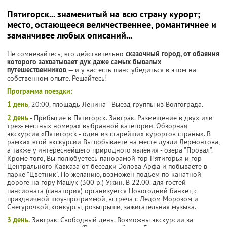
Пятигорск... знаменитый на всю страну курорт;
место, остающееся величественнее, романтичнее и
заманчивее любых описаний...
Не сомневайтесь, это действительно
сказочный город, от обаяния
которого захватывает дух даже самых бывалых
путешественников
— и у вас есть шанс убедиться в этом на
собственном опыте. Решайтесь!
Программа поездки:
1 день
, 20:00, площадь Ленина - Выезд группы из Волгограда.
2 день
- Прибытие в Пятигорск. Завтрак. Размещение в двух или
трех- местных номерах выбранной категории. Обзорная
экскурсия «Пятигорск - один из старейших курортов страны». В
рамках этой экскурсии Вы побываете на месте дуэли Лермонтова,
а также у интереснейшего природного явления - озера "Провал".
Кроме того, Вы полюбуетесь панорамой гор Пятигорья и гор
Центрального Кавказа от беседки Эолова Арфа и побываете в
парке "Цветник". По желанию, возможен подъем по канатной
дороге на гору Машук (300 р.) Ужин. В 22.00. для гостей
пансионата (санатория) организуется Новогодний банкет, с
праздничной шоу-программой, встреча с Дедом Морозом и
Снегурочкой, конкурсы, розыгрыши, зажигательная музыка.
3 день.
Завтрак. Cвободный день. Возможны экскурсии за