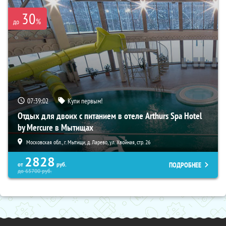
30
%
до
07:39:01
Купи первым!
Отдых для двоих с питанием в отеле Arthurs Spa Hotel
by Mercure в Мытищах
Московская обл., г. Мытищи, д. Ларево, ул. Хвойная, стр. 26
2828
ПОДРОБНЕЕ
от
руб.
до
65700
руб.