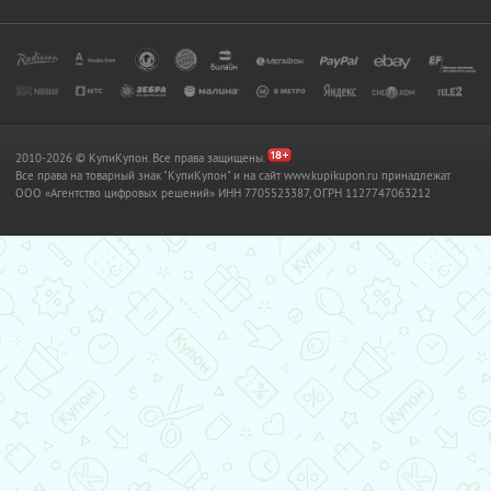
2010-2026 © КупиКупон. Все права защищены.
Все права на товарный знак "КупиКупон" и на сайт www.kupikupon.ru принадлежат
OOO «Агентство цифровых решений» ИНН 7705523387, ОГРН 1127747063212