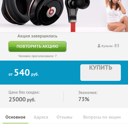
Акция завершилась
83
ПОВТОРИТЬ АКЦИЮ
Купили:
Человек проголосовало: 7
КУПИТЬ
540
от
руб.
Цена без скидки:
Экономия:
25000
73%
руб.
Основное
Адреса
Отзывы
Вопросы по акции