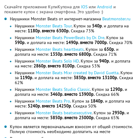
Скачайте приложение КупиКупона для
IOS
или
Android
и
покажите купон с экрана смартфона. Это удобно :)
Наушники Monster Beats от интернет-магазина
Beatmonster.ru
Наушники
Monster Beats Tour
. Купон за
540р
. и доплата на
месте:
1180р. вместо 6300р.
Скидка 73%
Наушники
Monster Beats PowerBeats by Dr. Dre
. Купон за
590р.
и доплата на месте:
1490р. вместо 7000р.
Скидка 70%
Наушники
Monster Beats heartbeats
. Купон за
650р.
и
доплата на месте:
1350р. вместо 6800р.
Скидка 71%
Наушники
Monster Beats Solo HD
. Купон за
940р.
и доплата
на месте:
2860р. вместо 8100р.
Скидка 53%
Наушники
Monster Beats Mixr created by David Guetta
. Купон
за
1190р.
и доплата на месте:
3830р. вместо 13100р.
Скидка
62%
Наушники
Monster Beats Studio Classic
. Купон за
1290р.
и
доплата на месте:
3460р. вместо 13900р.
Скидка 66%
Наушники
Monster Beats Pro
. Купон за
1840р.
и доплата на
месте:
5240р. вместо 14250р
. Скидка 50%
Наушники
Monster Beats beatsexecutive
. Купон за
2950р.
и
доплата на месте:
5850р. вместо 25000р.
Скидка 65%
Купон является первоначальным взносом от общей стоимости.
Полную стоимость необходимо доплатить на месте