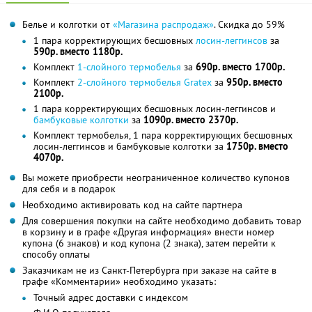
Белье и колготки от
«Магазина распродаж»
. Скидка до 59%
1 пара корректирующих бесшовных
лосин-леггинсов
за
590р. вместо 1180р.
Комплект
1-слойного термобелья
за
690р. вместо 1700р.
Комплект
2-слойного термобелья Gratex
за
950р. вместо
2100р.
1 пара корректирующих бесшовных лосин-леггинсов и
бамбуковые колготки
за
1090р. вместо 2370р.
Комплект термобелья, 1 пара корректирующих бесшовных
лосин-леггинсов и бамбуковые колготки за
1750р. вместо
4070р.
Вы можете приобрести неограниченное количество купонов
для себя и в подарок
Необходимо активировать код на сайте партнера
Для совершения покупки на сайте необходимо добавить товар
в корзину и в графе «Другая информация» внести номер
купона (6 знаков) и код купона (2 знака), затем перейти к
способу оплаты
Заказчикам не из Санкт-Петербурга при заказе на сайте в
графе «Комментарии» необходимо указать:
Точный адрес доставки с индексом