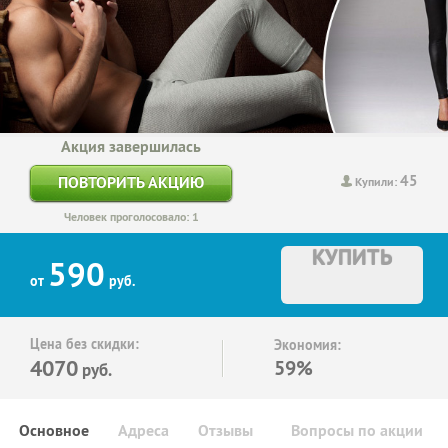
Акция завершилась
45
ПОВТОРИТЬ АКЦИЮ
Купили:
Человек проголосовало: 1
КУПИТЬ
590
от
руб.
Цена без скидки:
Экономия:
4070
59%
руб.
Основное
Адреса
Отзывы
Вопросы по акции