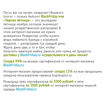
Пусть вас не пугает название! Никакого
horror — только fashion!
BlackFriday или
«Черная пятница»
— это последняя
пятница ноября, которая знаменует
начало рождественских распродаж! В
этом интернет-магазине не нужно
дожидаться Рождества, чтобы купить
вещи любимого бренда с огромной
скидкой, — распродажи тут каждый день.
Ждать день-два, а то и три, чтобы
получить заветную майку, джинсы или сумку, не придется:
доставка у
BlackFriday.ru
осуществляется в день заказа!
Скидка 99%
на восемь сертификатов от интернет-магазина
BlackFriday.ru
Интернет-магазин предоставляет
скидку 15%
на всю продукцию
каждому пользователю сервиса kupikupon.ru
Розыгрыш трех сертификатов
по 5000 рублей
и пяти
сертификатов
по 3000 рублей
от интернет-магазина модной
одежды
BlackFriday.ru