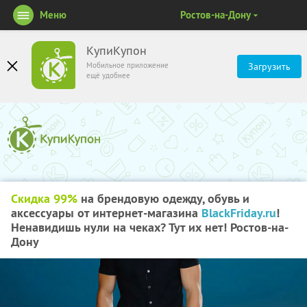
Меню
Ростов-на-Дону
КупиКупон
Мобильное приложение
Загрузить
ещё удобнее
Скидка 99%
на брендовую одежду, обувь и
аксессуары от интернет-магазина
BlackFriday.ru
!
Ненавидишь нули на чеках? Тут их нет! Ростов-на-
Дону