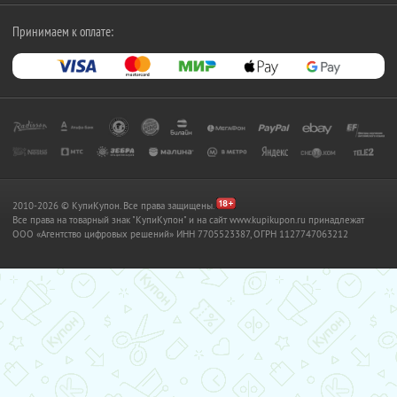
Принимаем к оплате:
2010-2026 © КупиКупон. Все права защищены.
Все права на товарный знак "КупиКупон" и на сайт www.kupikupon.ru принадлежат
OOO «Агентство цифровых решений» ИНН 7705523387, ОГРН 1127747063212