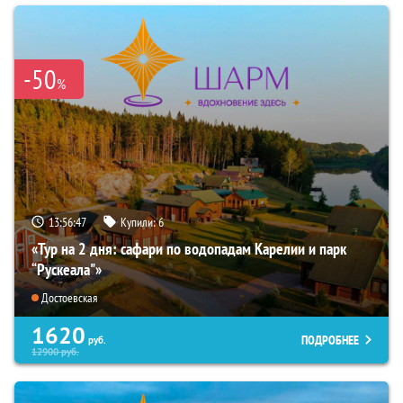
-50
%
13:56:45
Купили:
6
«Тур на 2 дня: сафари по водопадам Карелии и парк
“Рускеала"»
Достоевская
1620
ПОДРОБНЕЕ
руб.
12900
руб.