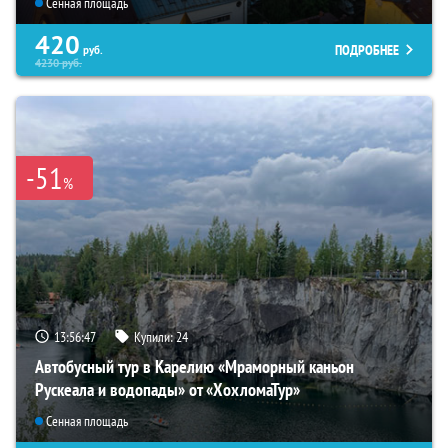
Сенная площадь
420
ПОДРОБНЕЕ
руб.
4230
руб.
-51
%
13:56:45
Купили:
24
Автобусный тур в Карелию «Мраморный каньон
Рускеала и водопады» от «ХохломаТур»
Сенная площадь