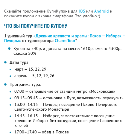
Скачайте приложение КупиКупона для
IOS
или
Android
и
покажите купон с экрана смартфона. Это удобно :)
ЧТО ВЫ ПОЛУЧИТЕ ПО КУПОНУ
1-дневный тур
«Древние крепости и храмы: Псков — Изборск —
Печоры»
от туроператора
Charm Tour
*
Купон за 540р. и доплата на месте: 1610р. вместо 4300р.
Скидка 50%
Даты тура:
март — 15, 22, 29
апрель — 5, 12, 19, 26
Программа тура:
07.00 — отправление от станции метро «Московская»
09.15–09.45 — остановка в Луге, возможность перекусить
13.00–14.15 — Печоры, посещение Псково-Печерского
Свято-Успенского Монастыря
14.45–16.15 — Изборск, самостоятельное посещение
крепости Изборск без экскурсии, посещение Словенских
ключей
17.00–17.40 — обед в Пскове