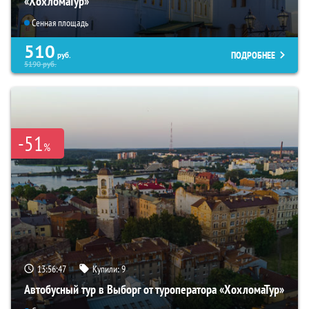
«ХохломаТур»
Сенная площадь
510
ПОДРОБНЕЕ
руб.
5190
руб.
-51
%
13:56:45
Купили:
9
Автобусный тур в Выборг от туроператора «ХохломаТур»