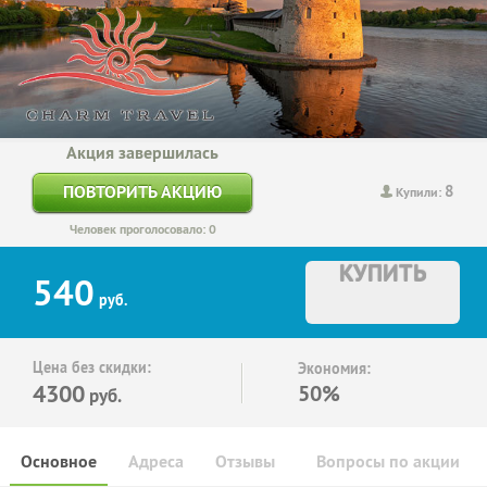
Акция завершилась
8
ПОВТОРИТЬ АКЦИЮ
Купили:
Человек проголосовало: 0
КУПИТЬ
540
руб.
Цена без скидки:
Экономия:
4300
50%
руб.
Основное
Адреса
Отзывы
Вопросы по акции