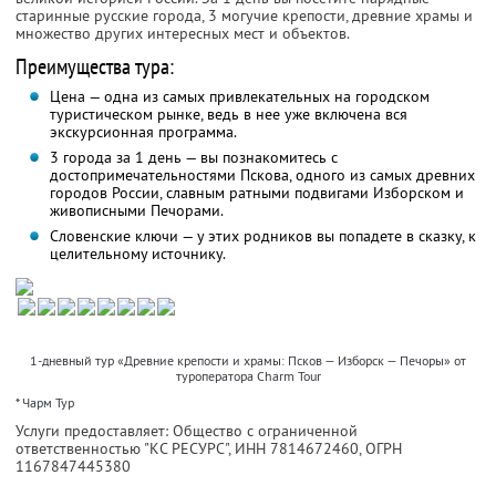
старинные русские города, 3 могучие крепости, древние храмы и
множество других интересных мест и объектов.
Преимущества тура:
Цена — одна из самых привлекательных на городском
туристическом рынке, ведь в нее уже включена вся
экскурсионная программа.
3 города за 1 день — вы познакомитесь с
достопримечательностями Пскова, одного из самых древних
городов России, славным ратными подвигами Изборском и
живописными Печорами.
Словенские ключи — у этих родников вы попадете в сказку, к
целительному источнику.
1-дневный тур «Древние крепости и храмы: Псков — Изборск — Печоры» от
туроператора Charm Tour
* Чарм Тур
Услуги предоставляет: Общество с ограниченной
ответственностью "КС РЕСУРС",
ИНН 7814672460
, ОГРН
1167847445380