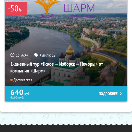
-50
%
13:56:45
Купили:
12
1-дневный тур «Псков — Изборск — Печоры» от
компании «Шарм»
Достоевская
640
ПОДРОБНЕЕ
руб.
5100
руб.