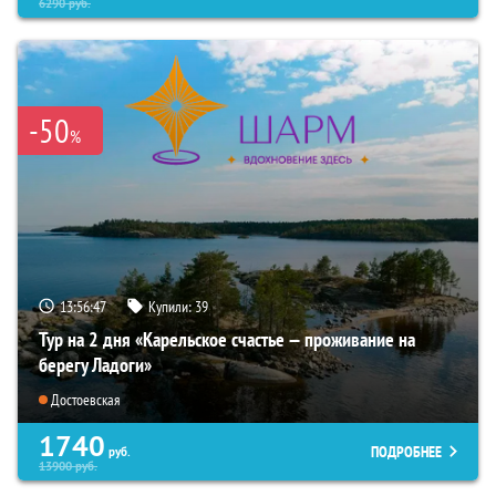
6290
руб.
-50
%
13:56:45
Купили:
39
Тур на 2 дня «Карельское счастье — проживание на
берегу Ладоги»
Достоевская
1740
ПОДРОБНЕЕ
руб.
13900
руб.