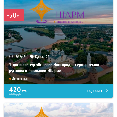
-50
%
13:56:45
Купили:
22
1-дневный тур «Великий Новгород — сердце земли
русской» от компании «Шарм»
Достоевская
420
ПОДРОБНЕЕ
руб.
3300
руб.