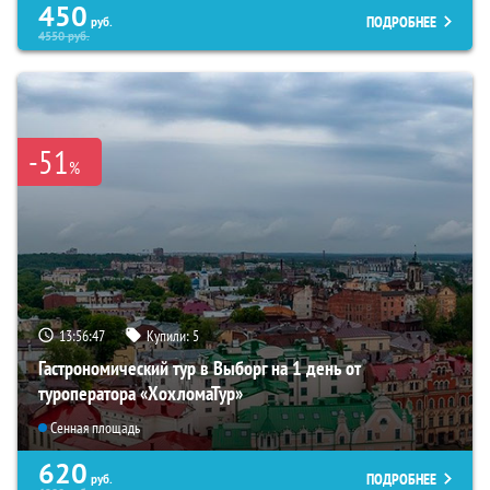
450
ПОДРОБНЕЕ
руб.
4550
руб.
-51
%
13:56:45
Купили:
5
Гастрономический тур в Выборг на 1 день от
туроператора «ХохломаТур»
Сенная площадь
620
ПОДРОБНЕЕ
руб.