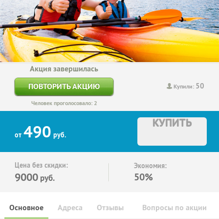
Акция завершилась
50
ПОВТОРИТЬ АКЦИЮ
Купили:
Человек проголосовало: 2
КУПИТЬ
490
от
руб.
Цена без скидки:
Экономия:
9000
50%
руб.
Основное
Адреса
Отзывы
Вопросы по акции