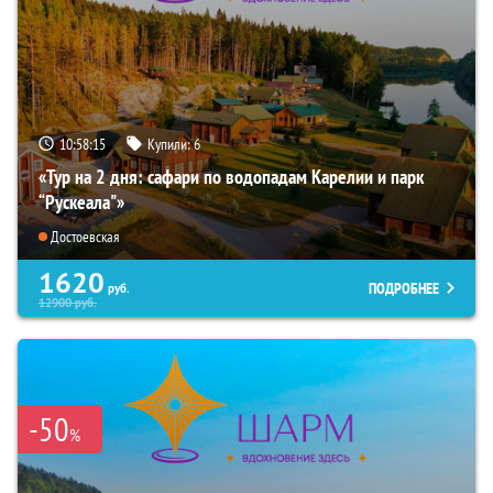
10:58:14
Купили:
6
«Тур на 2 дня: сафари по водопадам Карелии и парк
“Рускеала"»
Достоевская
1620
ПОДРОБНЕЕ
руб.
12900
руб.
-50
%