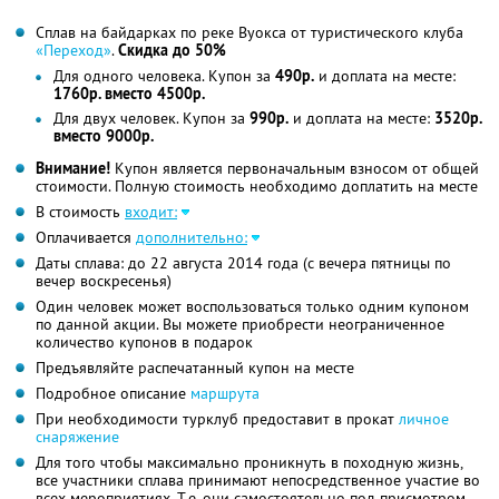
Сплав на байдарках по реке Вуокса от туристического клуба
«Переход»
.
Скидка до 50%
Для одного человека. Купон за
490р.
и доплата на месте:
1760р. вместо 4500р.
Для двух человек. Купон за
990р.
и доплата на месте:
3520р.
вместо 9000р.
Внимание!
Купон является первоначальным взносом от общей
стоимости. Полную стоимость необходимо доплатить на месте
В стоимость
входит:
Оплачивается
дополнительно:
Даты сплава: до 22 августа 2014 года (с вечера пятницы по
вечер воскресенья)
Один человек может воспользоваться только одним купоном
по данной акции. Вы можете приобрести неограниченное
количество купонов в подарок
Предъявляйте распечатанный купон на месте
Подробное описание
маршрута
При необходимости турклуб предоставит в прокат
личное
снаряжение
Для того чтобы максимально проникнуть в походную жизнь,
все участники сплава принимают непосредственное участие во
всех мероприятиях. Т.е. они самостоятельно под присмотром