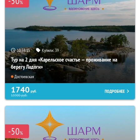
-50
%
10:58:14
Купили:
39
Тур на 2 дня «Карельское счастье — проживание на
берегу Ладоги»
Достоевская
1740
ПОДРОБНЕЕ
руб.
13900
руб.
-50
%