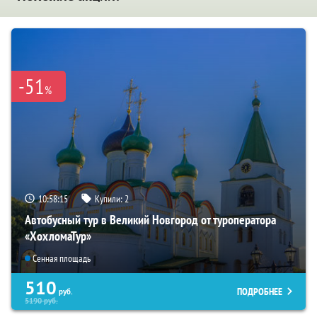
-51
%
10:58:14
Купили:
2
Автобусный тур в Великий Новгород от туроператора
«ХохломаТур»
Сенная площадь
510
ПОДРОБНЕЕ
руб.
5190
руб.