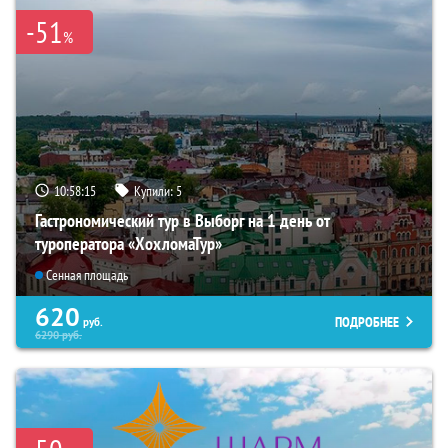
-51
%
10:58:14
Купили:
5
Гастрономический тур в Выборг на 1 день от
туроператора «ХохломаТур»
Сенная площадь
620
ПОДРОБНЕЕ
руб.
6290
руб.