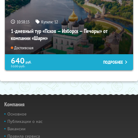
10:58:14
Купили:
12
1-дневный тур «Псков — Изборск — Печоры» от
компании «Шарм»
Достоевская
640
ПОДРОБНЕЕ
руб.
5100
руб.
Компания
Основное
Публикации о нас
Вакансии
Правила сервиса