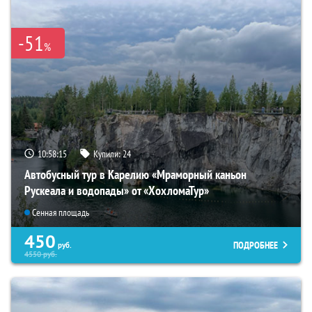
-51
%
10:58:14
Купили:
24
Автобусный тур в Карелию «Мраморный каньон
Рускеала и водопады» от «ХохломаТур»
Сенная площадь
450
ПОДРОБНЕЕ
руб.
4550
руб.