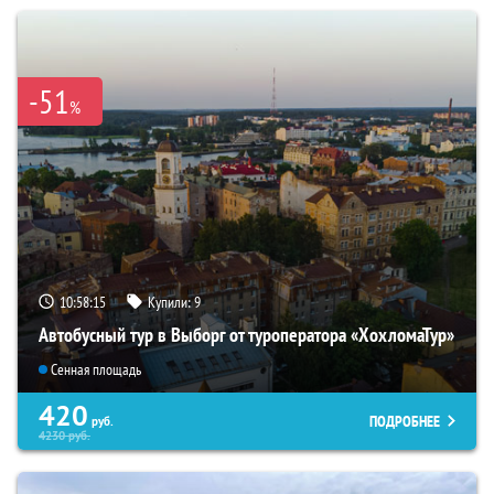
-51
%
10:58:14
Купили:
9
Автобусный тур в Выборг от туроператора «ХохломаТур»
Сенная площадь
420
ПОДРОБНЕЕ
руб.
4230
руб.