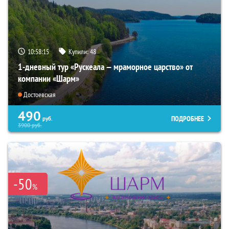
10:58:14
Купили:
48
1-дневный тур «Рускеала — мраморное царство» от
компании «Шарм»
Достоевская
490
ПОДРОБНЕЕ
руб.
3900
руб.
-50
%