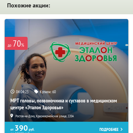
Похожие акции:
70
%
до
04:04:22
Купили:
60
МРТ головы, позвоночника и суставов в медицинском
центре «Эталон Здоровья»
Ростов-на-Дону, Красноармейская улица, 220А
390
ПОДРОБНЕЕ
от
руб.