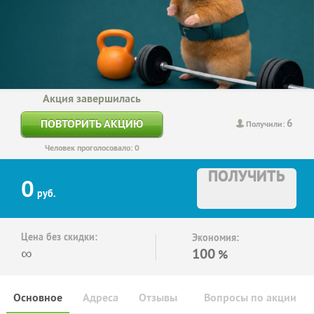
Акция завершилась
6
ПОВТОРИТЬ АКЦИЮ
Получили:
Человек проголосовало: 0
ПОЛУЧИТЬ
0
руб.
Цена без скидки:
Экономия:
∞
100
%
Основное
Адреса
Отзывы
Вопросы по акции