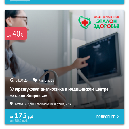
до
19500
руб.
40
%
до
04:04:22
Купили:
15
Ультразвуковая диагностика в медицинском центре
«Эталон Здоровья»
Ростов-на-Дону, Красноармейская улица, 220А
175
ПОДРОБНЕЕ
от
руб.
до
3860
руб.