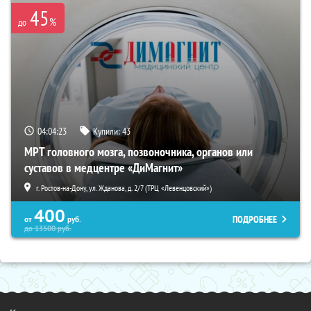
45
%
до
04:04:22
Купили:
43
МРТ головного мозга, позвоночника, органов или
суставов в медцентре «ДиМагнит»
г. Ростов-на-Дону, ул. Жданова, д. 2/7 (ТРЦ «Левенцовский»)
400
ПОДРОБНЕЕ
от
руб.
до
13500
руб.