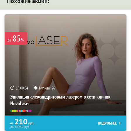
Похожие акции:
85
%
до
19:00:04
Купили:
26
Эпиляция александритовым лазером в сети клиник
NovoLaser
210
ПОДРОБНЕЕ
от
руб.
до
18250
руб.