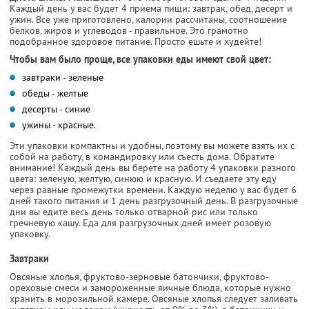
Каждый день у вас будет 4 приема пищи: завтрак, обед, десерт и
ужин. Все уже приготовлено, калории рассчитаны, соотношение
белков, жиров и углеводов - правильное. Это грамотно
подобранное здоровое питание. Просто ешьте и худейте!
Чтобы вам было проще, все упаковки еды имеют свой цвет:
завтраки - зеленые
обеды - желтые
десерты - синие
ужины - красные.
Эти упаковки компактны и удобны, поэтому вы можете взять их с
собой на работу, в командировку или съесть дома. Обратите
внимание! Каждый день вы берете на работу 4 упаковки разного
цвета: зеленую, желтую, синюю и красную. И съедаете эту еду
через равные промежутки времени. Каждую неделю у вас будет 6
дней такого питания и 1 день разгрузочный день. В разгрузочные
дни вы едите весь день только отварной рис или только
гречневую кашу. Еда для разгрузочных дней имеет розовую
упаковку.
Завтраки
Овсяные хлопья, фруктово-зерновые батончики, фруктово-
ореховые смеси и замороженные яичные блюда, которые нужно
хранить в морозильной камере. Овсяные хлопья следует заливать