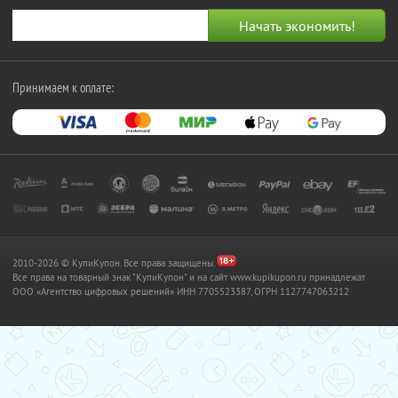
Принимаем к оплате:
2010-2026 © КупиКупон. Все права защищены.
Все права на товарный знак "КупиКупон" и на сайт www.kupikupon.ru принадлежат
OOO «Агентство цифровых решений» ИНН 7705523387, ОГРН 1127747063212