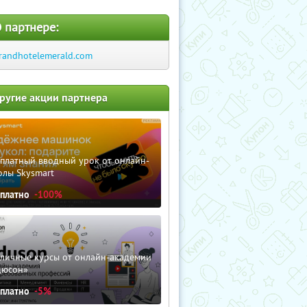
 партнере:
randhotelemerald.com
ругие акции партнера
сплатный вводный урок от онлайн-
олы Skysmart
сплатно
-100%
зличные курсы от онлайн-академии
дюсон»
сплатно
-5%