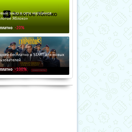
вый заказ в сети магазинов
олотое Яблоко»
сплатно
-20%
дней бесплатно в START для новых
льзователей
сплатно
-100%