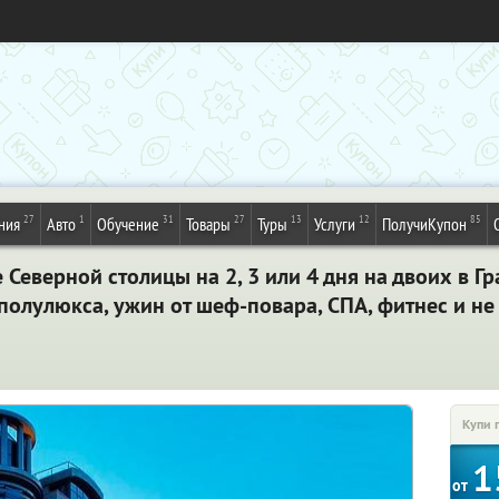
27
1
31
27
13
12
85
ния
Авто
Обучение
Товары
Туры
Услуги
ПолучиКупон
 Северной столицы на 2, 3 или 4 дня на двоих в Г
полулюкса, ужин от шеф-повара, СПА, фитнес и не
Купи 
1
от