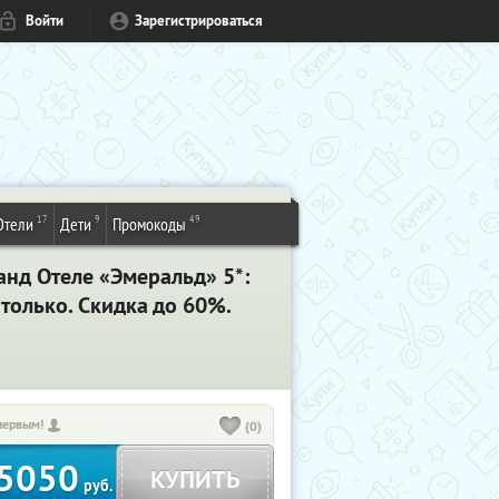
Войти
Зарегистрироваться
17
9
49
Отели
Дети
Промокоды
ранд Отеле «Эмеральд» 5*:
 только.
Скидка до 60%
.
первым!
(0)
5050
КУПИТЬ
руб.