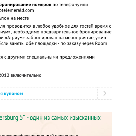
 бронирование номеров
по телефону или
otelemerald.com
упон на месте
ля проводится в любое удобное для гостей время с
триум», необходимо предварительное бронирование
если «Атриум» забронирован на мероприятие, ужин
Если заняты обе площадки - по заказу через Room
тся с другими специальными предложениями
 2012 включительно
ся купоном
tersburg 5* - один из самых изысканных
 высокопрофессиональный персонал и