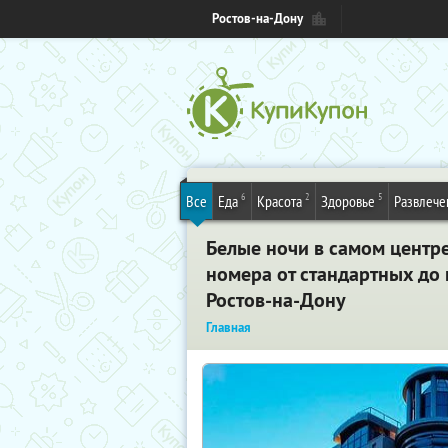
Ростов-на-Дону
6
2
5
Все
Еда
Красота
Здоровье
Развлече
Белые ночи в самом центре
номера от стандартных до 
Ростов-на-Дону
Главная