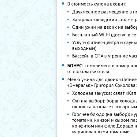
В стоимость купона входит:
Двухместное размещение в н
Завтраки «шведский стол» в р
Один ужин на двоих на выбор
Бесплатный Wi-Fi (доступ в се
Услуги фитнес-центра и сауны 
выходным)
Бассейн в СПА в утренние час
БОНУС:
комплимент в номер при
от шоколатье отеля
Меню ужина для двоих «Летнее
«Эмеральд» Григория Соколова:
Холодная закуска: салат «Ка
Суп (на выбор): борщ холодн
окрошка на квасе с отварны
Горячее блюдо (на выбор): 
томатами, кинзой и сыром па
конфитом или филе Дорадо н
маринованными томатами