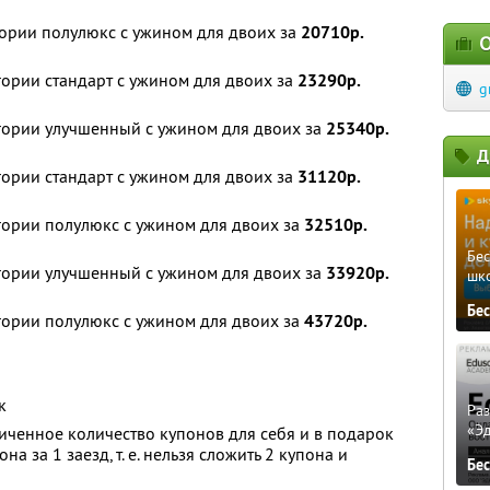
егории полулюкс с ужином для двоих за
20710р.
О
гории стандарт с ужином для двоих за
23290р.
g
егории улучшенный с ужином для двоих за
25340р.
Д
гории стандарт с ужином для двоих за
31120р.
егории полулюкс с ужином для двоих за
32510р.
Бе
егории улучшенный с ужином для двоих за
33920р.
шк
Бе
егории полулюкс с ужином для двоих за
43720р.
к
Ра
«Э
ченное количество купонов для себя и в подарок
на за 1 заезд, т. е. нельзя сложить 2 купона и
Бе