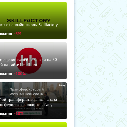
сы от онлайн-школы Skillfactory
сплатно
-5%
змещение вашей вакансии на 30
й на сайте HeadHunter
сплатно
-100%
ой трансфер от сервиса заказа
нсферов из аэропортов i'way
сплатно
-10%