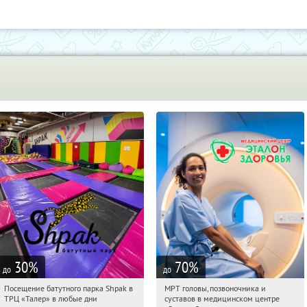
30
%
70
%
до
до
Посещение батутного парка Shpak в
МРТ головы, позвоночника и
20:01:01
Купи первым!
20:01:01
Купили:
60
ТРЦ «Талер» в любые дни
суставов в медицинском центре