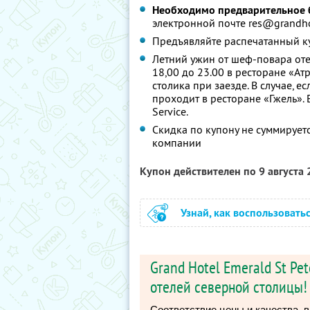
Необходимо предварительное
электронной почте res@grandh
Предъявляйте распечатанный к
Летний ужин от шеф-повара оте
18,00 до 23.00 в ресторане «А
столика при заезде. В случае, 
проходит в ресторане «Гжель». 
Service.
Скидка по купону не суммируе
компании
Купон действителен по 9 августа
Узнай, как воспользовать
Grand Hotel Emerald St Pe
отелей северной столицы!
Соответствие цены и качества,