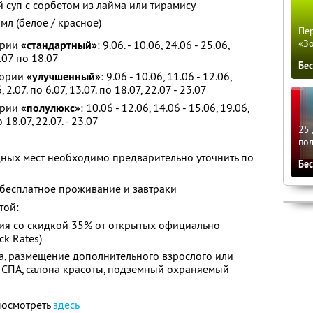
 суп с сорбетом из лайма или тирамису
мл (белое / красное)
Пер
«З
ории
«стандартный»
: 9.06. - 10.06, 24.06 - 25.06,
3.07 по 18.07
Бе
гории
«улучшенный»
: 9.06 - 10.06, 11.06 - 12.06,
, 2.07. по 6.07, 13.07. по 18.07, 22.07 - 23.07
ории
«полулюкс»
: 10.06 - 12.06, 14.06 - 15.06, 19.06,
о 18.07, 22.07. - 23.07
25 
по
ых мест необходимо предварительно уточнить по
Бе
- бесплатное проживание и завтраки
той:
я со скидкой 35% от открытых официально
k Rates)
, размещение дополнительного взрослого или
и СПА, салона красоты, подземный охраняемый
посмотреть
здесь