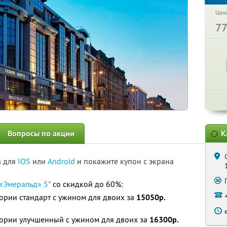
Цена
7
Вопросы по акции
К
а для
IOS
или
Android
и покажите купон с экрана
 «Эмеральд» 5*
со скидкой до 60%:
гории стандарт с ужином для двоих за
15050р.
егории улучшенный с ужином для двоих за
16300р.