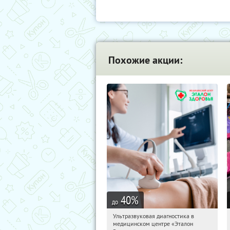
Похожие акции:
40
%
до
Ультразвуковая диагностика в
20:01:01
Купили:
15
медицинском центре «Эталон