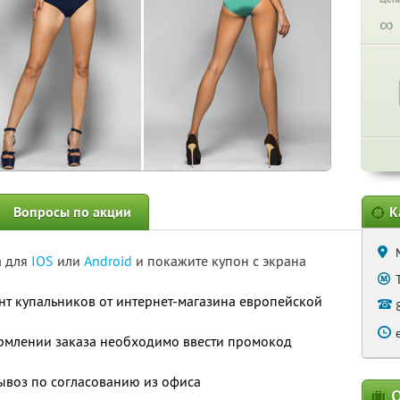
∞
Вопросы по акции
К
а для
IOS
или
Android
и покажите купон с экрана
нт купальников от интернет-магазина европейской
рмлении заказа необходимо ввести промокод
вывоз по согласованию из офиса
О