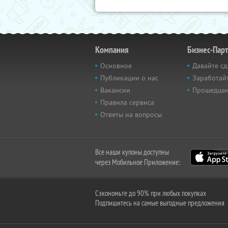
Компания
Бизнес-Пар
Основное
Давайте сд
Публикации о нас
Заработайт
Вакансии
Прошедши
Правила сервиса
Ответы на вопросы
Все наши купоны доступны
через Мобильное Приложение:
Сэкономьте до 90% при любых покупках
Подпишитесь на самые выгодные предложения