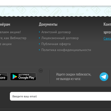
тнёрам
Документы
Кон
елаем акцию!
Агентский договор
spro
е, как Вебмастер
Лицензионный договор
Связ
е акции
Публичная оферта
Политика конфиденциальности
Ищите скидки поблизости,
не выходя из чата: