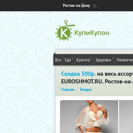
Ростов-на-Дону
6
2
5
Все
Еда
Красота
Здоровье
Развлече
Скидка 500р.
на весь ассо
EUROSHMOT.RU. Ростов-на
Главная
Товары