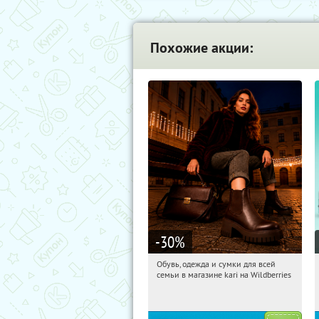
Похожие акции:
-30
%
Обувь, одежда и сумки для всей
10:49:32
Получили:
31
семьи в магазине kari на Wildberries
Россия