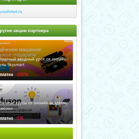
uroshmot.ru
ругие акции партнера
сплатный вводный урок от онлайн-
олы Skysmart
сплатно
-100%
зличные курсы от онлайн-академии
дюсон»
сплатно
-5%