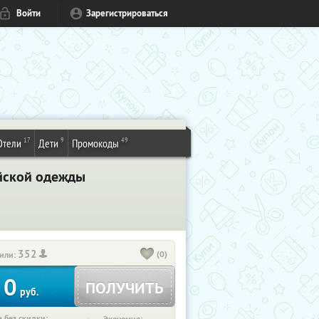
Войти
Зарегистрироваться
17
9
49
Отели
Дети
Промокоды
ейской одежды
352
(0)
или:
0
ПОЛУЧИТЬ
руб.
 без скидки: