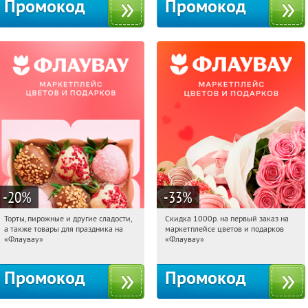
Промокод
Промокод
-20
%
-33
%
Торты, пирожные и другие сладости,
Скидка 1000р. на первый заказ на
10:49:32
Получили:
6
10:49:32
Получили:
18
а также товары для праздника на
маркетплейсе цветов и подарков
Россия
Россия
«Флаувау»
«Флаувау»
Промокод
Промокод