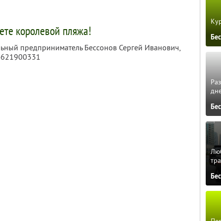
Кур
ете королевой пляжа!
Бе
льный предприниматель Бессонов Сергей Иванович,
4621900331
Ра
дне
Бе
Люб
тра
Бе