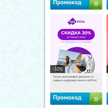
Промокод
-30
%
Печать фотографий, фотокниг от
10:49:32
Получили:
4
сервиса цифровой печати netPrint
Россия
Промокод