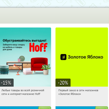
-15
%
-20
%
Любые товары во всей розничной
Первый заказ в сети магазинов
10:49:32
Получили:
83
10:49:32
Получи первым!
сети и интернет-магазине Hoff
«Золотое Яблоко»
Москва, 1-й Волоколамский проезд,
Россия
10с1