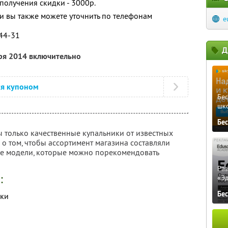
получения скидки - 3000р.
 вы также можете уточнить по телефонам
e
-44-31
Д
бря 2014 включительно
ся купоном
Бе
шк
Бе
ы только качественные купальники от известных
 о том, чтобы ассортимент магазина составляли
е модели,
которые можно порекомендовать
Ра
:
«Э
Бе
ики