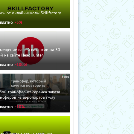
сы от онлайн-школы Skillfactory
сплатно
-5%
змещение вашей вакансии на 30
й на сайте HeadHunter
сплатно
-100%
ой трансфер от сервиса заказа
нсферов из аэропортов i'way
сплатно
-10%