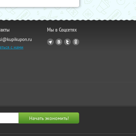
такты
Мы в Соцсетях
si@kupikupon.ru
аться с нами