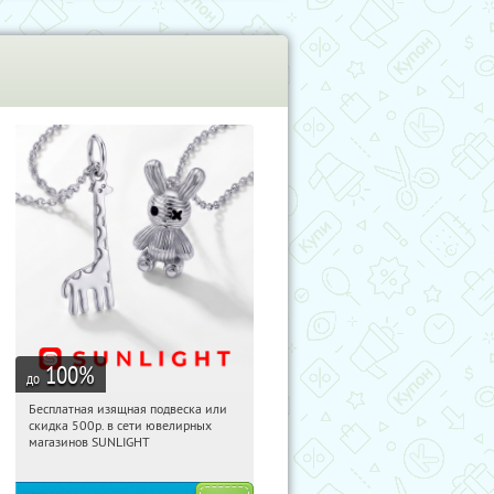
100
%
до
Бесплатная изящная подвеска или
10:49:32
Получили:
73
скидка 500р. в сети ювелирных
Россия
магазинов SUNLIGHT