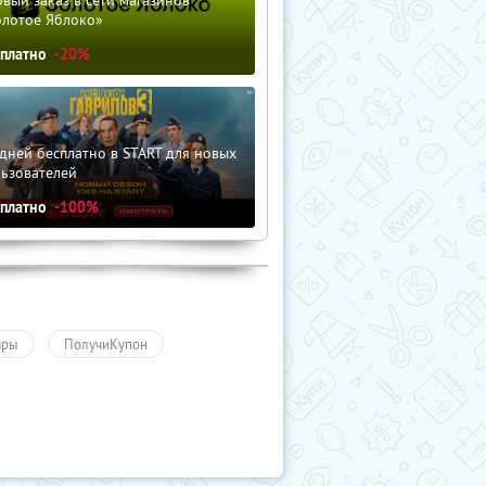
вый заказ в сети магазинов
олотое Яблоко»
сплатно
-20%
дней бесплатно в START для новых
льзователей
сплатно
-100%
ары
ПолучиКупон