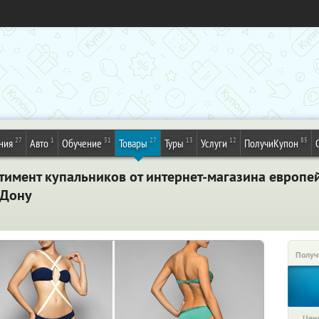
27
1
31
27
13
12
85
ния
Авто
Обучение
Товары
Туры
Услуги
ПолучиКупон
ртимент купальников от интернет-магазина европ
-Дону
Получ
Цена