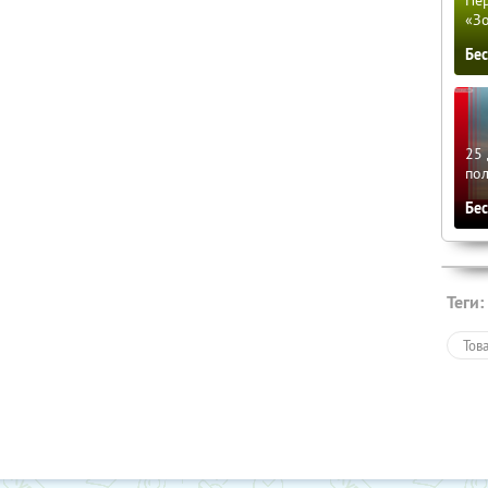
Пер
«З
Бе
25 
по
Бе
Теги:
Тов