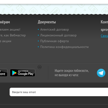
тнёрам
Документы
Кон
елаем акцию!
Агентский договор
spro
е, как Вебмастер
Лицензионный договор
Связ
е акции
Публичная оферта
Политика конфиденциальности
Ищите скидки поблизости,
не выходя из чата: