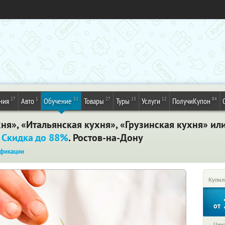
27
1
31
27
13
12
84
ния
Авто
Обучение
Товары
Туры
Услуги
ПолучиКупон
я», «Итальянская кухня», «Грузинская кухня» или
.
Скидка до 88%
. Ростов-на-Дону
фикации
Купил
от
Цена