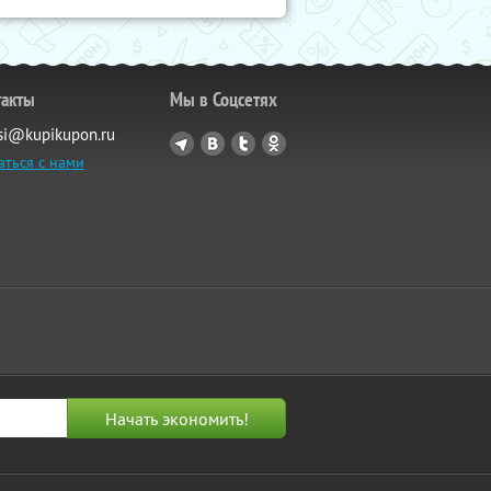
такты
Мы в Соцсетях
si@kupikupon.ru
аться с нами