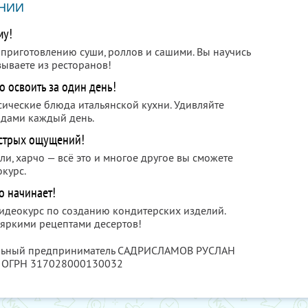
НИИ
му!
 приготовлению суши, роллов и сашими. Вы научись
зываете из ресторанов!
 освоить за один день!
ссические блюда итальянской кухни. Удивляйте
юдами каждый день.
острых ощущений!
ли, харчо — всё это и многое другое вы сможете
курс.
ко начинает!
идеокурс по созданию кондитерских изделий.
яркими рецептами десертов!
уальный предприниматель САДРИСЛАМОВ РУСЛАН
, ОГРН 317028000130032