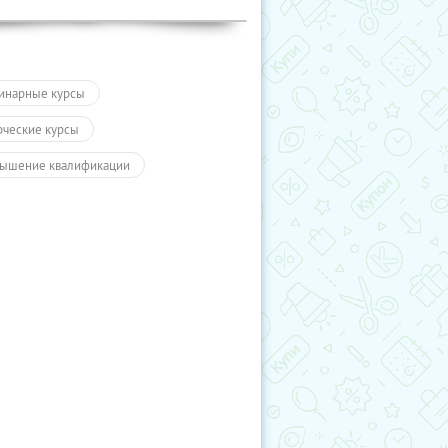
инарные курсы
рческие курсы
ышение квалификации
айн-курсы
Обучение