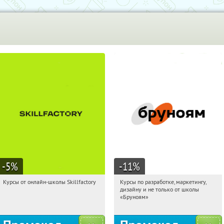
-5
%
-11
%
Курсы от онлайн-школы Skillfactory
Курсы по разработке, маркетингу,
15:58:06
Получи первым!
15:58:06
Получи первым!
дизайну и не только от школы
Россия
Россия
«Бруноям»