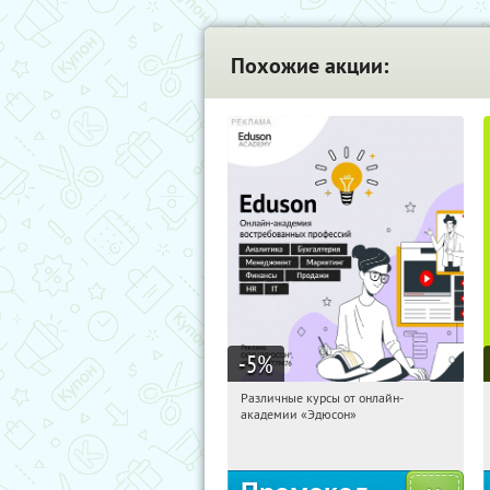
Похожие акции:
-5
%
Различные курсы от онлайн-
15:58:06
Получили:
2
академии «Эдюсон»
Россия