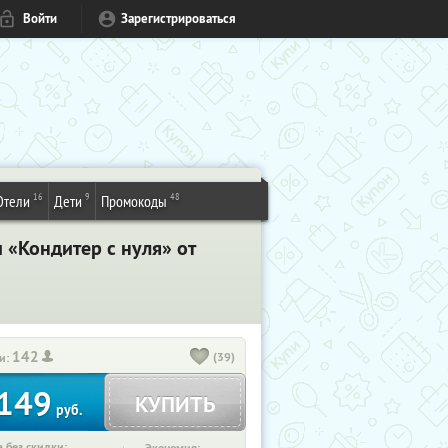
Войти
Зарегистрироваться
16
9
48
Отели
Дети
Промокоды
 «Кондитер с нуля» от
142
(39)
и:
149
КУПИТЬ
руб.
 без скидки: