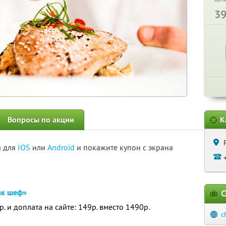
3
Вопросы по акции
К
а для
IOS
или
Android
и покажите купон с экрана
ак шеф»
О
. и доплата на сайте: 149р. вместо 1490р.
c