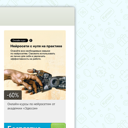
-60
%
Онлайн-курсы по нейросетям от
15:58:06
Получили:
6
академии «Эдюсон»
Москва