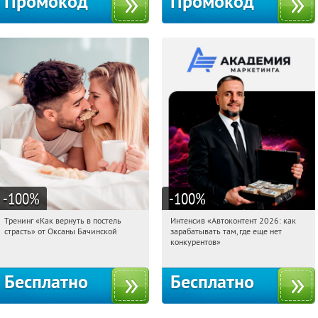
Промокод
Промокод
-100
%
-100
%
Тренинг «Как вернуть в постель
Интенсив «Автоконтент 2026: как
15:58:06
Получили:
16
15:58:06
Получили:
4
страсть» от Оксаны Бачинской
зарабатывать там, где еще нет
Россия
Россия
конкурентов»
Бесплатно
Бесплатно