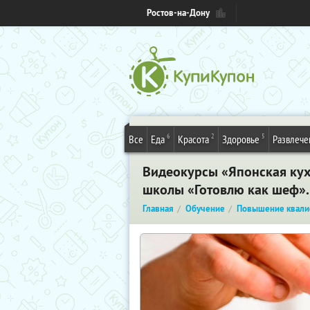
Ростов-на-Дону
6
2
5
Все
Еда
Красота
Здоровье
Развлече
Видеокурсы «Японская кухн
школы «Готовлю как шеф»
Главная
Обучение
Повышение квали