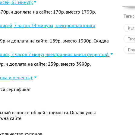
исей, 65 минут):
70р. и доплата на сайте: 170р. вместо 1790р.
Теги:
писей, 7 часов 34 минуты, электронная книга
Кул
Тво
9р. и доплата на сайте: 189р. вместо 1990р. Скидка
Пов
пись, 5 часов 7 минут, электронная книга рецептов):
Онл
р. и доплата на сайте: 239р. вместо 3990р.
ока и рецепты):
ся сертификат
ьный взнос от общей стоимости. Оставшуюся
ь на сайте
количество купонов