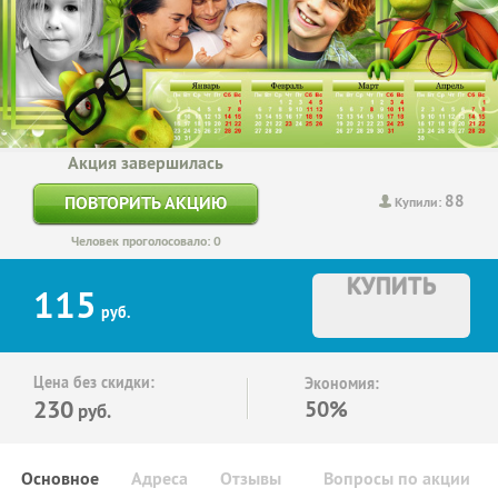
Акция завершилась
88
ПОВТОРИТЬ АКЦИЮ
Купили:
Человек проголосовало: 0
КУПИТЬ
115
руб.
Цена без скидки:
Экономия:
230
50%
руб.
Основное
Адреса
Отзывы
Вопросы по акции