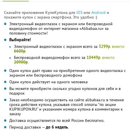
Скачайте приложение КупиКупона для
IOS
или
Android
и
покажите купон с экрана смартфона. Это удобно :)
Электронный видеоглазок с экраном или беспроводной
видеодомофон от интернет магазина «Alibabaa.ru» за
половину стоимости!
Выбирайте!
Электронный видеоглазок с экраном всего за
3299р
. вместо
6600р
.
Беспроводной видеодомофон всего за
10449р
. вместо
20900р
.
Один купон даёт право на приобретение одного видеоглазка с
экраном или беспроводного домофона
Один купон действует на одного человека
Вы можете приобрести сколько угодно купонов для себя и в
подарок
Заказ необходимо осуществить на сайте alibabaa.ru в течение
срока действия купона, указывая способ оплаты "по акции
KUPIKUPON.RU" и указанием номера купона в комментарии к
заказу
Доставка осуществляется по всей России бесплатно.
Период доставки —
до 6 недель
.