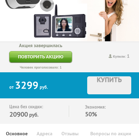
Акция завершилась
1
ПОВТОРИТЬ АКЦИЮ
Купили:
Человек проголосовало: 1
КУПИТЬ
3299
от
руб.
Цена без скидки:
Экономия:
20900
50%
руб.
Основное
Адреса
Отзывы
Вопросы по акции