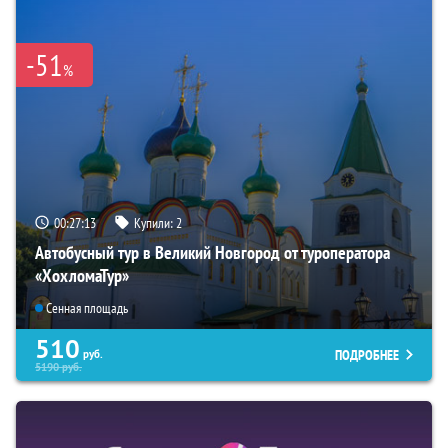
-51
%
00:27:12
Купили:
2
Автобусный тур в Великий Новгород от туроператора
«ХохломаТур»
Сенная площадь
510
ПОДРОБНЕЕ
руб.
5190
руб.