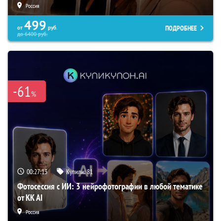
Россия
499
ПОДРОБНЕЕ
от
руб.
до
6400
руб.
-61
%
00:27:12
Купили:
81
Фотосессия с ИИ: 3 нейрофотографии в любой тематике
от KK AI
Россия