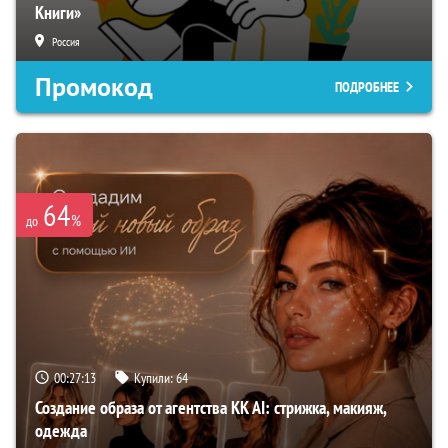
Книги»
Россия
Промокод
ПОДРОБНЕЕ
64
%
до
00:27:12
Купили:
64
Создание образа от агентства KK AI: стрижка, макияж,
одежда