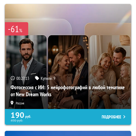
-61
%
00:27:12
Купили:
9
Фотосессия с ИИ: 5 нейрофотографий в любой тематике
от New Dream Works
Россия
190
ПОДРОБНЕЕ
руб.
490
руб.