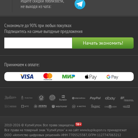
Ищите скидки поблизости,
не выходя из чата:
Сэкономьте до 90% при любых покупках
Подпишитесь на самые выгодные предложения
Принимаем к оплате:
2010-2026 © КупиКупон. Все права защищены.
Все права на товарный знак "КупиКупон" и на сайт www.kupikupon.ru принадлежат
OOO «Агентство цифровых решений» ИНН 7705523387, ОГРН 1127747063212