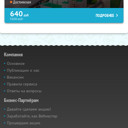
Достоевская
640
ПОДРОБНЕЕ
руб.
5100
руб.
Компания
Основное
Публикации о нас
Вакансии
Правила сервиса
Ответы на вопросы
Бизнес-Партнёрам
Давайте сделаем акцию!
Заработайте, как Вебмастер
Прошедшие акции