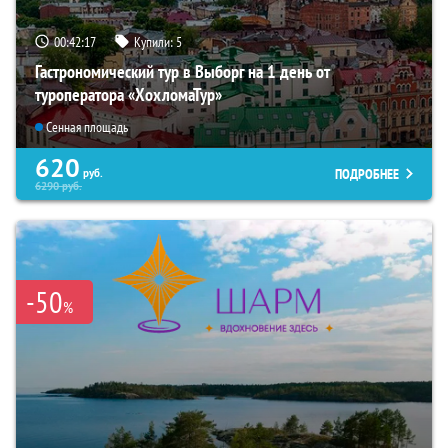
00:42:16
Купили:
5
Гастрономический тур в Выборг на 1 день от
туроператора «ХохломаТур»
Сенная площадь
620
ПОДРОБНЕЕ
руб.
6290
руб.
-50
%