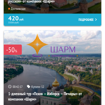
русской» от компании «Шарм»
Достоевская
420
ПОДРОБНЕЕ
руб.
3300
руб.
-50
%
00:42:16
Купили:
12
1-дневный тур «Псков — Изборск — Печоры» от
компании «Шарм»