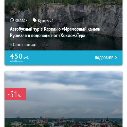
00:42:16
Купили:
24
Автобусный тур в Карелию «Мраморный каньон
Рускеала и водопады» от «ХохломаТур»
Сенная площадь
450
ПОДРОБНЕЕ
руб.
4550
руб.
-51
%