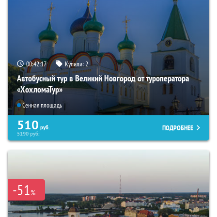
00:42:16
Купили:
2
Автобусный тур в Великий Новгород от туроператора
«ХохломаТур»
Сенная площадь
510
ПОДРОБНЕЕ
руб.
5190
руб.
-51
%