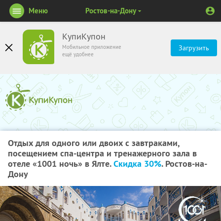
Меню
Ростов-на-Дону
КупиКупон
Мобильное приложение
Загрузить
ещё удобнее
Отдых для одного или двоих с завтраками,
посещением спа-центра и тренажерного зала в
отеле «1001 ночь» в Ялте.
Скидка 30%
. Ростов-на-
Дону