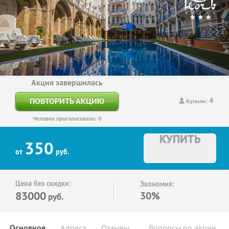
Акция завершилась
4
ПОВТОРИТЬ АКЦИЮ
Купили:
Человек проголосовало: 0
КУПИТЬ
350
от
руб.
Цена без скидки:
Экономия:
83000
30%
руб.
Основное
Адреса
Отзывы
Вопросы по акции