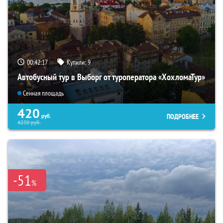
00:42:16
Купили:
9
Автобусный тур в Выборг от туроператора «ХохломаТур»
Сенная площадь
420
ПОДРОБНЕЕ
руб.
4230
руб.
-51
%