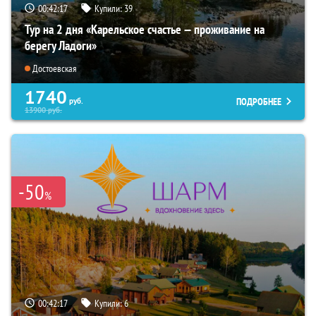
00:42:16
Купили:
39
Тур на 2 дня «Карельское счастье — проживание на
берегу Ладоги»
Достоевская
1740
ПОДРОБНЕЕ
руб.
13900
руб.
-50
%
00:42:16
Купили:
6