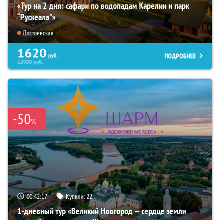
«Тур на 2 дня: сафари по водопадам Карелии и парк
“Рускеала"»
Достоевская
1620
ПОДРОБНЕЕ
руб.
12900
руб.
-50
%
00:42:16
Купили:
22
1-дневный тур «Великий Новгород — сердце земли