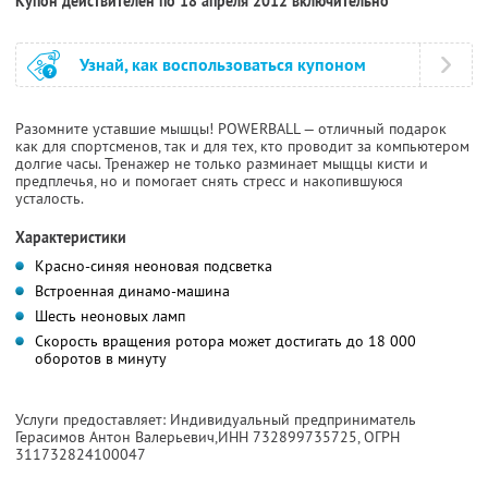
Купон действителен по 18 апреля 2012 включительно
Узнай, как воспользоваться купоном
Разомните уставшие мышцы! POWERBALL — отличный подарок
как для спортсменов, так и для тех, кто проводит за компьютером
долгие часы. Тренажер не только разминает мыщцы кисти и
предплечья, но и помогает снять стресс и накопившуюся
усталость.
Характеристики
Красно-синяя неоновая подсветка
Встроенная динамо-машина
Шесть неоновых ламп
Скорость вращения ротора может достигать до 18 000
оборотов в минуту
Услуги предоставляет: Индивидуальный предприниматель
Герасимов Антон Валерьевич,
ИНН 732899735725
, ОГРН
311732824100047