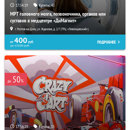
17:54:18
Купили:
43
МРТ головного мозга, позвоночника, органов или
суставов в медцентре «ДиМагнит»
г. Ростов-на-Дону, ул. Жданова, д. 2/7 (ТРЦ «Левенцовский»)
400
ПОДРОБНЕЕ
от
руб.
до
13500
руб.
50
%
до
17:54:18
Купили:
15