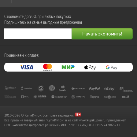
Сэкономьте до 90% при любых покупках
Подпишитесь на самые выгодные предложения
Принимаем к оплате:
2010-2026 © КупиКупон. Все права защищены.
Все права на товарный знак "КупиКупон" и на сайт www.kupikupon.ru принадлежат
OOO «Агентство цифровых решений» ИНН 7705523387, ОГРН 1127747063212