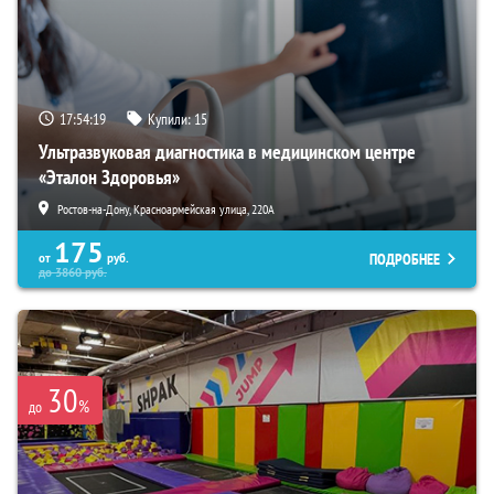
17:54:18
Купили:
15
Ультразвуковая диагностика в медицинском центре
«Эталон Здоровья»
Ростов-на-Дону, Красноармейская улица, 220А
175
ПОДРОБНЕЕ
от
руб.
до
3860
руб.
30
%
до