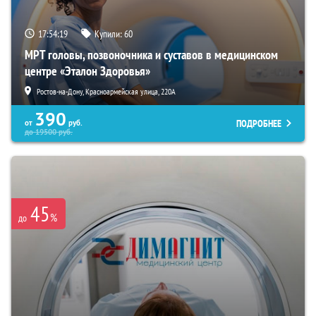
17:54:18
Купили:
60
МРТ головы, позвоночника и суставов в медицинском
центре «Эталон Здоровья»
Ростов-на-Дону, Красноармейская улица, 220А
390
ПОДРОБНЕЕ
от
руб.
до
19500
руб.
45
%
до