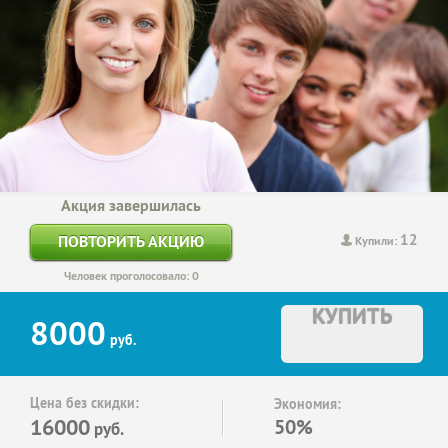
Акция завершилась
12
ПОВТОРИТЬ АКЦИЮ
Купили:
Человек проголосовало: 0
КУПИТЬ
8000
руб.
Цена без скидки:
Экономия:
16000
50%
руб.