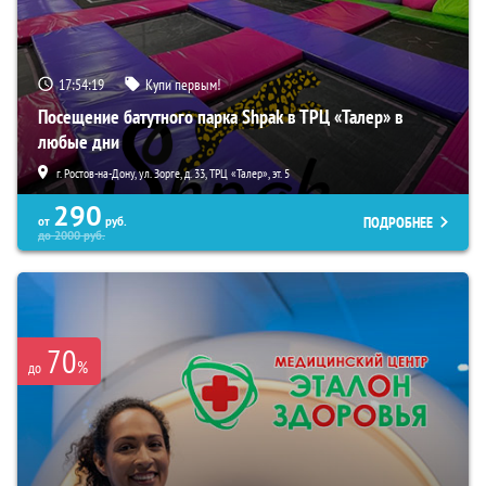
17:54:18
Купи первым!
Посещение батутного парка Shpak в ТРЦ «Талер» в
любые дни
г. Ростов-на-Дону, ул. Зорге, д. 33, ТРЦ «Талер», эт. 5
290
ПОДРОБНЕЕ
от
руб.
до
2000
руб.
70
%
до