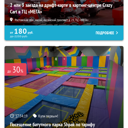
2 или 3 заезда на дрифт-карте в картинг-центре Crazy
Cart в ТЦ «МЕГА»
Ростовская обл., Аксай, Аксайский проспект, д. 23, ТЦ «МЕГА»
180
ПОДРОБНЕЕ
от
руб.
до
2250
руб.
30
%
до
17:54:18
Купи первым!
Посещение батутного парка Shpak по тарифу