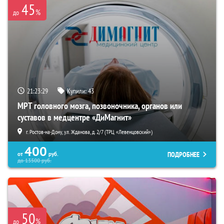
45
%
до
21:23:28
Купили:
43
МРТ головного мозга, позвоночника, органов или
суставов в медцентре «ДиМагнит»
г. Ростов-на-Дону, ул. Жданова, д. 2/7 (ТРЦ «Левенцовский»)
400
ПОДРОБНЕЕ
от
руб.
до
13500
руб.
50
%
до