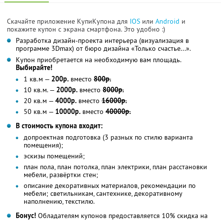
Скачайте приложение КупиКупона для
IOS
или
Android
и
покажите купон с экрана смартфона. Это удобно :)
Разработка дизайн-проекта интерьера (визуализация в
программе 3Dmax) от бюро дизайна «Только счастье...».
Купон приобретается на необходимую вам площадь.
Выбирайте!
1 кв.м —
200р.
вместо
800р.
10 кв.м. —
2000р.
вместо
8000р.
20 кв.м —
4000р.
вместо
16000р.
50 кв.м —
10000р.
вместо
40000р.
В стоимость купона входит:
допроектная подготовка (3 разных по стилю варианта
помещения);
эскизы помещений;
план пола, план потолка, план электрики, план расстановки
мебели, развёртки стен;
описание декоративных материалов, рекомендации по
мебели; светильникам, сантехнике, декоративному
наполнению, текстилю.
Бонус!
Обладателям купонов предоставляется 10% скидка на