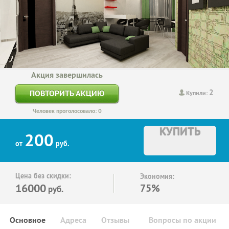
Акция завершилась
2
ПОВТОРИТЬ АКЦИЮ
Купили:
Человек проголосовало: 0
КУПИТЬ
200
от
руб.
Цена без скидки:
Экономия:
16000
75%
руб.
Основное
Адреса
Отзывы
Вопросы по акции