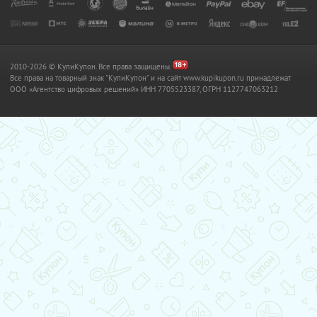
2010-2026 © КупиКупон. Все права защищены.
Все права на товарный знак "КупиКупон" и на сайт www.kupikupon.ru принадлежат
OOO «Агентство цифровых решений» ИНН 7705523387, ОГРН 1127747063212