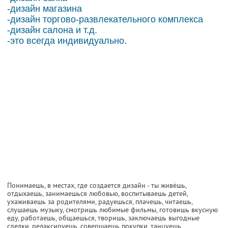
-дизайн магазина
-дизайн торгово-развлекательного комплекса
-дизайн салона и т.д.
-это всегда индивидуально.
Понимаешь, в местах, где создается дизайн - ты живёшь,
отдыхаешь, занимаешься любовью, воспитываешь детей,
ухаживаешь за родителями, радуешься, плачешь, читаешь,
слушаешь музыку, смотришь любимые фильмы, готовишь вкусную
еду, работаешь, общаешься, творишь, заключаешь выгодные
сделки, релаксируешь, совершаешь покупки, танцуешь,