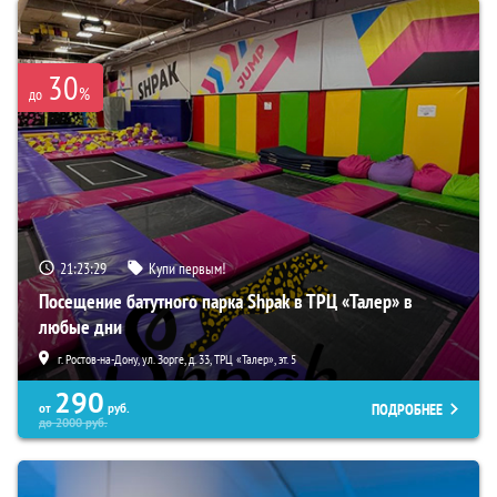
30
%
до
21:23:28
Купи первым!
Посещение батутного парка Shpak в ТРЦ «Талер» в
любые дни
г. Ростов-на-Дону, ул. Зорге, д. 33, ТРЦ «Талер», эт. 5
290
ПОДРОБНЕЕ
от
руб.
до
2000
руб.