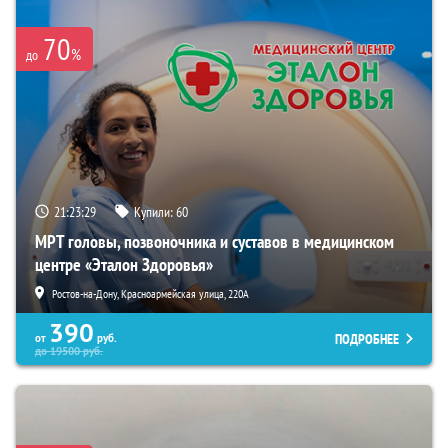
70
%
до
21:23:28
Купили:
60
МРТ головы, позвоночника и суставов в медицинском
центре «Эталон Здоровья»
Ростов-на-Дону, Красноармейская улица, 220А
390
ПОДРОБНЕЕ
от
руб.
до
19500
руб.