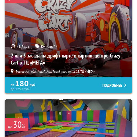
21:23:28
Купили:
15
2 или 3 заезда на дрифт-карте в картинг-центре Crazy
Cart в ТЦ «МЕГА»
Ростовская обл., Аксай, Аксайский проспект, д. 23, ТЦ «МЕГА»
180
ПОДРОБНЕЕ
от
руб.
до
2250
руб.
30
%
до