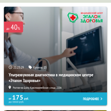
40
%
до
21:23:28
Купили:
15
Ультразвуковая диагностика в медицинском центре
«Эталон Здоровья»
Ростов-на-Дону, Красноармейская улица, 220А
175
ПОДРОБНЕЕ
от
руб.
до
3860
руб.