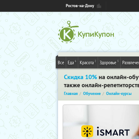
Ростов-на-Дону
6
2
5
Все
Еда
Красота
Здоровье
Развлече
Скидка 10%
на онлайн-обу
также онлайн-репетиторств
Главная
Обучение
Онлайн-курсы