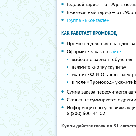
Годовой тариф — от 99р. в меся
Ежемесячный тариф — от 290р. 
Группа «ВКонтакте»
КАК РАБОТАЕТ ПРОМОКОД
Промокод действует на один за
Оформите заказ на
сайте
:
выберите вариант обучения
нажмите кнопку «купить»
укажите
Ф. И. О.,
адрес электр
в поле «Промокод» укажите
Сумма заказа пересчитается ав
Скидка не суммируется с друг
Информацию по условиям акции
8 (800) 600-44-02
Купон действителен по 31 август