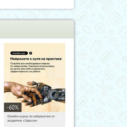
-60
%
Онлайн-курсы по нейросетям от
23:06:49
Получили:
6
академии «Эдюсон»
Москва