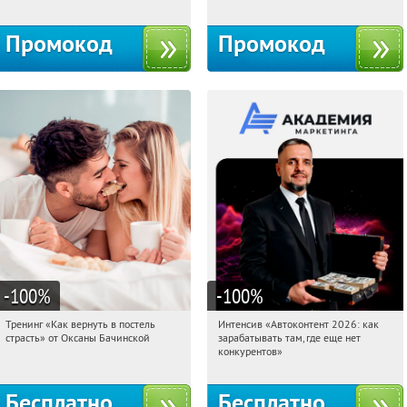
Промокод
Промокод
-100
%
-100
%
Тренинг «Как вернуть в постель
Интенсив «Автоконтент 2026: как
23:06:49
Получили:
16
23:06:49
Получили:
4
страсть» от Оксаны Бачинской
зарабатывать там, где еще нет
Россия
Россия
конкурентов»
Бесплатно
Бесплатно