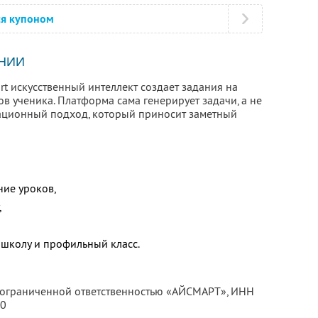
ся купоном
НИИ
t искусственный интеллект создает задания на
в ученика. Платформа сама генерирует задачи, а не
вационный подход, который приносит заметный
ие уроков,
,
 школу и профильный класс.
с ограниченной ответственностью «АЙСМАРТ»,
ИНН
50