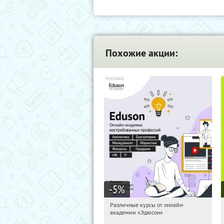
Похожие акции:
-5
%
Различные курсы от онлайн-
23:06:49
Получили:
2
академии «Эдюсон»
Россия