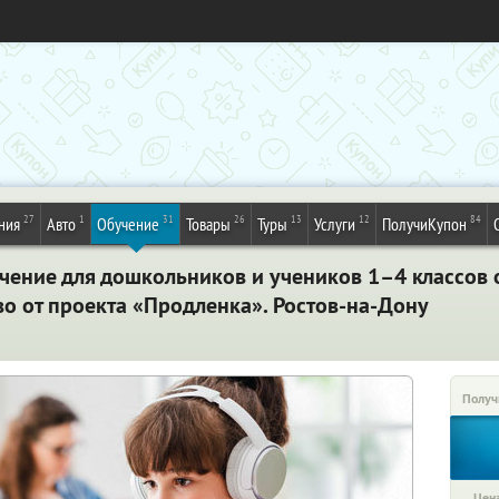
27
1
31
26
13
12
84
ния
Авто
Обучение
Товары
Туры
Услуги
ПолучиКупон
чение для дошкольников и учеников 1–4 классов о
о от проекта «Продленка». Ростов-на-Дону
Получ
Цена