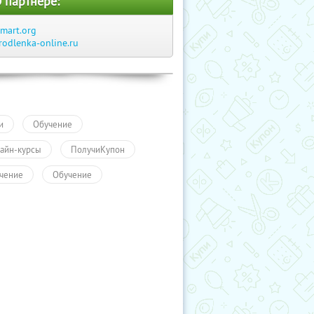
 партнере:
smart.org
rodlenka-online.ru
и
Обучение
айн-курсы
ПолучиКупон
чение
Обучение