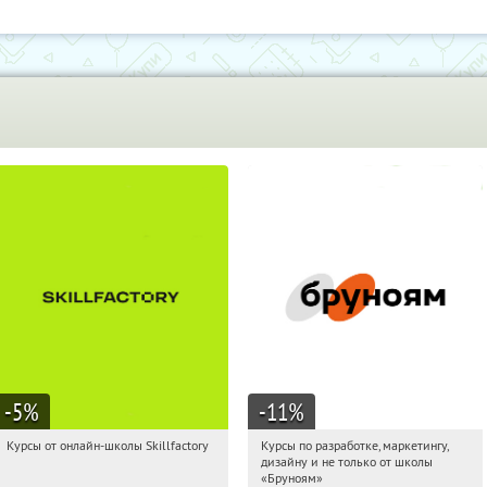
-5
%
-11
%
Курсы от онлайн-школы Skillfactory
Курсы по разработке, маркетингу,
23:06:49
Получи первым!
23:06:49
Получи первым!
дизайну и не только от школы
Россия
Россия
«Бруноям»