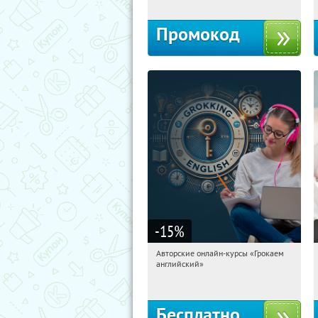
Промокод
-15
%
Авторские онлайн-курсы «Грокаем
23:06:49
Получили:
4
английский»
Россия
Бесплатно