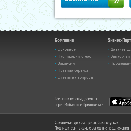
Компания
Бизнес-Пар
Основное
Давайте сд
Публикации о нас
Заработайт
Вакансии
Прошедши
Правила сервиса
Ответы на вопросы
Все наши купоны доступны
через Мобильное Приложение:
Сэкономьте до 90% при любых покупках
Подпишитесь на самые выгодные предложения