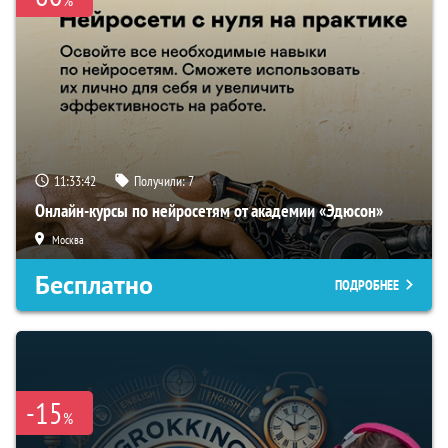
%
11:33:41
Получили:
7
Онлайн-курсы по нейросетям от академии «Эдюсон»
Москва
Бесплатно
ПОДРОБНЕЕ
-15
%