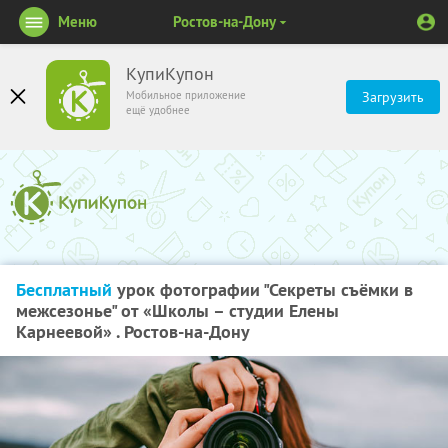
Меню
Ростов-на-Дону
КупиКупон
Мобильное приложение
Загрузить
ещё удобнее
Бесплатный
урок фотографии "Секреты съёмки в
межсезонье" от «Школы – студии Елены
Карнеевой» . Ростов-на-Дону