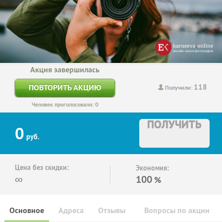
Акция завершилась
118
ПОВТОРИТЬ АКЦИЮ
Получили:
Человек проголосовало: 0
ПОЛУЧИТЬ
0
руб.
Цена без скидки:
Экономия:
∞
100
%
Основное
Адреса
Отзывы
Вопросы по акции