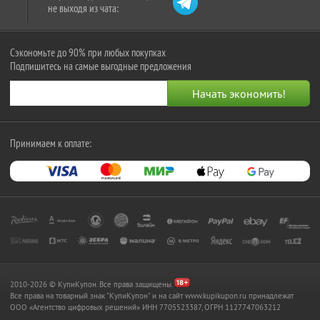
не выходя из чата:
Сэкономьте до 90% при любых покупках
Подпишитесь на самые выгодные предложения
Принимаем к оплате:
2010-2026 © КупиКупон. Все права защищены.
Все права на товарный знак "КупиКупон" и на сайт www.kupikupon.ru принадлежат
OOO «Агентство цифровых решений» ИНН 7705523387, ОГРН 1127747063212