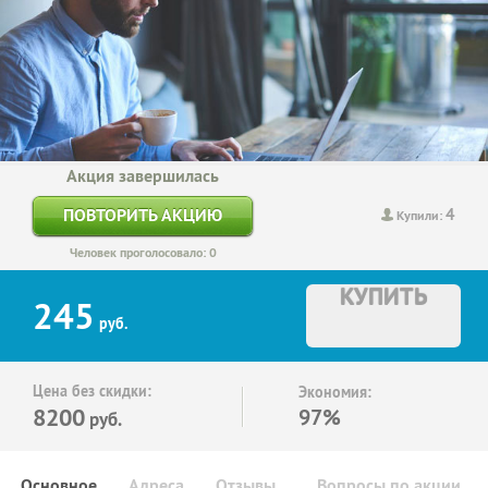
Акция завершилась
4
ПОВТОРИТЬ АКЦИЮ
Купили:
Человек проголосовало: 0
КУПИТЬ
245
руб.
Цена без скидки:
Экономия:
8200
97%
руб.
Основное
Адреса
Отзывы
Вопросы по акции