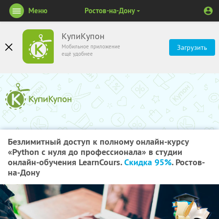
Меню
Ростов-на-Дону
КупиКупон
Мобильное приложение
Загрузить
ещё удобнее
Безлимитный доступ к полному онлайн-курсу
«Python с нуля до профессионала» в студии
онлайн-обучения LearnCours.
Скидка 95%
. Ростов-
на-Дону