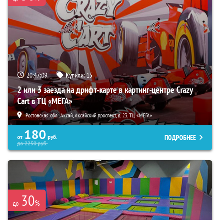
20:47:07
Купили:
15
2 или 3 заезда на дрифт-карте в картинг-центре Crazy
Cart в ТЦ «МЕГА»
Ростовская обл., Аксай, Аксайский проспект, д. 23, ТЦ «МЕГА»
180
ПОДРОБНЕЕ
от
руб.
до
2250
руб.
30
%
до