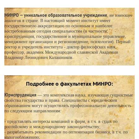
МИНРО — уникальное образовательное учреждение
, не имеющее
аналогов в стране. В настоящий момент институт имеет
государственную аккредитацию по основным и наиболее
востребованным сегодня специальностям (в частности,
юриспруденция, государственное и муниципальное управление,
менеджмент организации и регионоведение, психология). Первый
ректор и учредитель института - доктор философских наук,
профессор, академик Международной славянской Академии
Владимир Леонидович Калашников.
Подробнее о факультетах МИНРО:
Юриспруденция
— это комплексная наука, изучающая сущностные
свойства государства и права. Специалисты с юридическим
образованием могут осуществлять профессиональную деятельность
по следующим направлениям:
- представлять интересы компаний и фирм, в т.ч. в судах по
российскому и международному законодательству;
- разрабатывать рекомендации по оптимизации бизнеса, в т.ч. по
налогообложению;