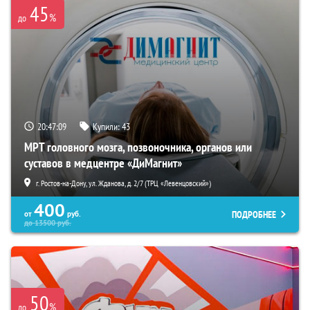
45
%
до
20:47:07
Купили:
43
МРТ головного мозга, позвоночника, органов или
суставов в медцентре «ДиМагнит»
г. Ростов-на-Дону, ул. Жданова, д. 2/7 (ТРЦ «Левенцовский»)
400
ПОДРОБНЕЕ
от
руб.
до
13500
руб.
50
%
до