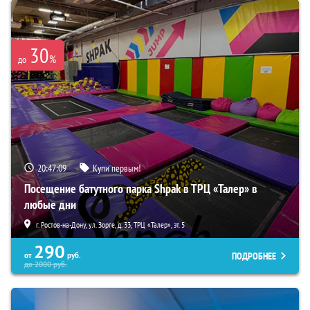
30
%
до
20:47:07
Купи первым!
Посещение батутного парка Shpak в ТРЦ «Талер» в
любые дни
г. Ростов-на-Дону, ул. Зорге, д. 33, ТРЦ «Талер», эт. 5
290
ПОДРОБНЕЕ
от
руб.
до
2000
руб.