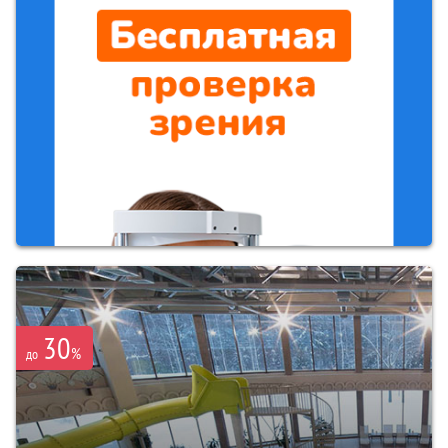
30
%
до