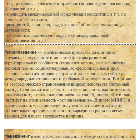
- осуществлять заключение и правовое сопровождение договоров,
контрактов и т.д.;
- проводить международный юридический консалтинг, в т.ч. по
вопросам регистрации;
предприятий, филиалов, выдачи лицензий на различные виды
деятельности;
- оказывать юридическую поддержку международному
инвестированию и др.
Регионоведение
— аналитическая вузовская дисциплина,
изучающая внутренние и внешние факторы развития
территориальных сообществ (геополитические, географические,
экономические, социокультурные, конфессиональные и др.),
региональные группировки, страны и их регионы как субъекты
международных отношений и глобальной конкуренции. В отличие
от географического страноведения широко использует системный
подход. Если вы хотите работать в сфере внешних экономических,
политических, культурных или научных связей, поступайте в наш
институт на специальность «регионоведение». Диплом МИНРО и
специальность «регионовед», полученная в нашем институте,
откроет вам широкие возможности карьерного роста на весьма
важном для нашего государства поприще.
Менеджмент
имеет несколько связанных между собой значений: это