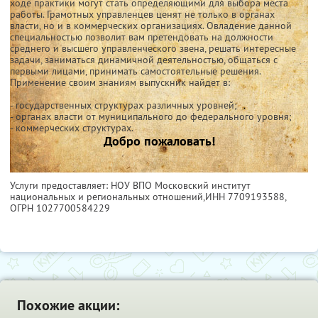
ходе практики могут стать определяющими для выбора места
работы. Грамотных управленцев ценят не только в органах
власти, но и в коммерческих организациях. Овладение данной
специальностью позволит вам претендовать на должности
среднего и высшего управленческого звена, решать интересные
задачи, заниматься динамичной деятельностью, общаться с
первыми лицами, принимать самостоятельные решения.
Применение своим знаниям выпускник найдет в:
- государственных структурах различных уровней;
- органах власти от муниципального до федерального уровня;
- коммерческих структурах.
Добро пожаловать!
Услуги предоставляет: НОУ ВПО Московский институт
национальных и региональных отношений,
ИНН 7709193588
,
ОГРН 1027700584229
Похожие акции: