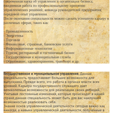
современная наука об управлении и организации бизнеса;
ежедневная работа по профессиональному принятию
управленческих решений; команда руководителей предприятия;
передовой опыт управления.
После окончания специальности можно сделать успешную карьеру в
различных сферах, таких как:
- Промышленность
- Энергетика
- Торговля
- Финансовые, страховые, банковские услуги
- Информационные технологии
- Туризм, ресторанный и гостиничный бизнес
- Государственная и муниципальная служба
- Образование, здравоохранение, транспорт и др.
Государственное и муниципальное управление.
Данная
специальность предоставляет большие возможности для
выпускника. Прежде всего, это работа в органах власти всех
уровней. Карьера государственного служащего дает
великолепные возможности для реализации своих амбиций.
Учитывая постоянные изменения, которые происходят в нашей
стране,данная специальность может быть для вас наилучшей
возможностью реализовать себя.
Знание основ управленческой деятельности сегодня важно как
никогда, а навыки управленческой деятельности, полученные в