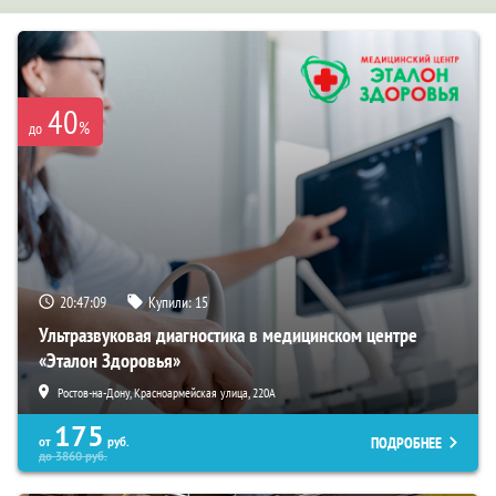
40
%
до
20:47:07
Купили:
15
Ультразвуковая диагностика в медицинском центре
«Эталон Здоровья»
Ростов-на-Дону, Красноармейская улица, 220А
175
ПОДРОБНЕЕ
от
руб.
до
3860
руб.