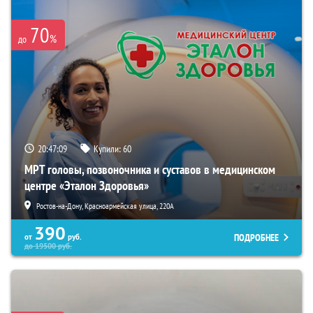
70
%
до
20:47:07
Купили:
60
МРТ головы, позвоночника и суставов в медицинском
центре «Эталон Здоровья»
Ростов-на-Дону, Красноармейская улица, 220А
390
ПОДРОБНЕЕ
от
руб.
до
19500
руб.